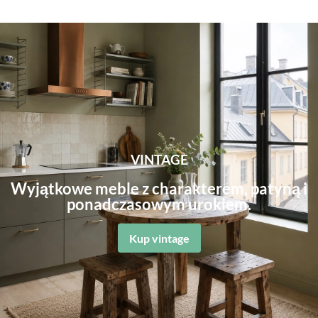
VINTAGE
Wyjątkowe meble z charakterem, patyną i
ponadczasowym urokiem.
Kup vintage