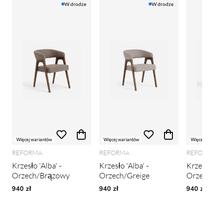
W drodze
W drodze
Więcej wariantów
Więcej wariantów
Więcej wariant
REFORMA
REFORMA
REFORMA
Krzesło 'Alba' -
Krzesło 'Alba' -
Krzesło 'A
Orzech/Brązowy
Orzech/Greige
Orzech/Zi
940 zł
940 zł
940 zł