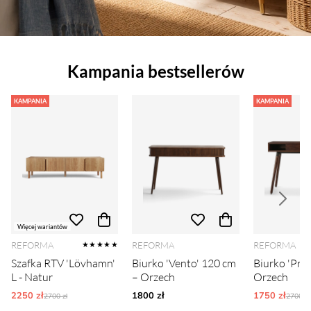
Kampania bestsellerów
KAMPANIA
KAMPANIA
Więcej wariantów
REFORMA
REFORMA
REFORMA
★★★★★
Szafka RTV 'Lövhamn'
Biurko 'Vento' 120 cm
Biurko 'Prim
L - Natur
– Orzech
Orzech
2250 zł
Ordinarie pris:
1800 zł
1750 zł
Ordina
2700 zł
2700 zł