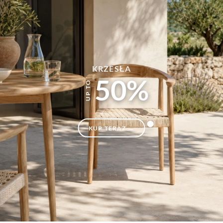
KRZESŁA
50%
KUP TERAZ →