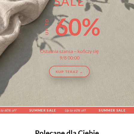
SALE
60%
Ostatnia szansa – kończy się
9/8 00:00
KUP TERAZ →
 off
SUMMER SALE
Up to 60% off
SUMMER SALE
Up to 
Polecane dla Ciebie