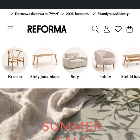
Darmowa dostawa od 799 zł*
200% kompens.
Skandynawski design
Lista życ
Liczba w 
.
Kos
Lic
.
Krzesła
Stoły jadalniane
Sofy
Fotele
Stoliki k
SUMMER