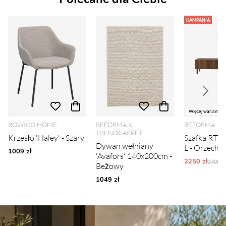
KAMPANIA
Więcej wariantów
ROWICO HOME
REFORMA X
REFORMA
TRENDCARPET
Krzesło 'Haley' - Szary
Szafka RTV 
Dywan wełniany
L - Orzech
1009 zł
'Avafors' 140x200cm -
2250 zł
Ordina
2700 zł
Beżowy
1049 zł