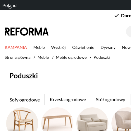
Poland
Darm
KAMPANIA
Meble
Wystrój
Oświetlenie
Dywany
Now
Strona główna
Meble
Meble ogrodowe
Poduszki
Poduszki
Krzesła ogrodowe
Stół ogrodowy
Sofy ogrodowe