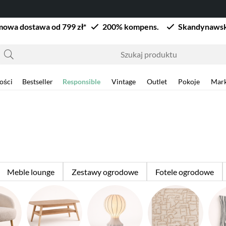
owa dostawa od 799 zł*
200% kompens.
Skandynawsk
ości
Bestseller
Responsible
Vintage
Outlet
Pokoje
Mark
Meble lounge
Zestawy ogrodowe
Fotele ogrodowe