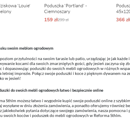
ziskowa 'Louie'
Poduszka 'Portland' -
Podusz
ielony
Ciemnoszary
45x120
rne ceny:
159 zł
Ordynarne ceny:
366 zł
299 zł
lasku swoim meblom ogrodowym
poziom przytulności na swoim tarasie lub patio, urządzając je jak każde
ywanie kocami dla swoich zmarzniętych gości, gdy jesień zaczyna się zb
c i dopasowując poduszki do swoich mebli ogrodowych w różnych wspani
a letniej imprezie. Połącz swoje poduszki i koce z pięknym dywanem na 
ko w jesień!
duszki do swoich mebli ogrodowych łatwo i bezpiecznie online
a Sthlm możesz łatwo i wygodnie kupić swoje poduszki online z szybk
j wysyłane w dniu złożenia zamówienia, a ponadto oferujemy również be
sz jakiekolwiek pytania dotyczące swojego zamówienia, nasza pomocna i pr
pu swoich koców i poduszek do mebli ogrodowych w Reforma Sthlm.