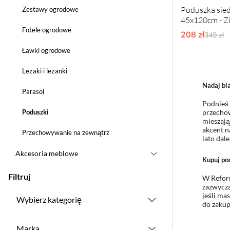
Poduszka sied
Zestawy ogrodowe
45x120cm - Z
Fotele ogrodowe
208 zł
Ordyna
349 zł
Ławki ogrodowe
Leżaki i leżanki
Nadaj b
Parasol
Podnieś 
przechow
Poduszki
mieszają
akcent n
Przechowywanie na zewnątrz
lato dale
Akcesoria meblowe
Kupuj po
Filtruj
W Reform
zazwycza
jeśli ma
Wybierz kategorię
do zaku
Marka