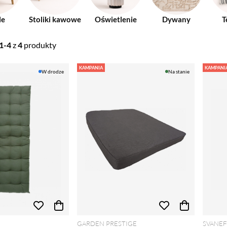
le
Stoliki kawowe
Oświetlenie
Dywany
T
1-4
z
4
produkty
KAMPANIA
KAMPANI
W drodze
Na stanie
GARDEN PRESTIGE
SVANEF