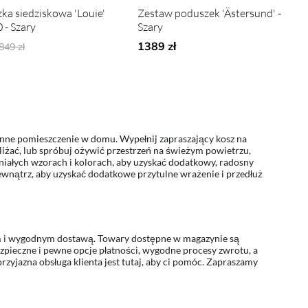
ka siedziskowa 'Louie'
Zestaw poduszek 'Ästersund' -
 - Szary
Szary
Ordynarne ceny:
1389 zł
849 zł
 inne pomieszczenie w domu. Wypełnij zapraszający kosz na
liżać, lub spróbuj ożywić przestrzeń na świeżym powietrzu,
ałych wzorach i kolorach, aby uzyskać dodatkowy, radosny
zewnątrz, aby uzyskać dodatkowe przytulne wrażenie i przedłuż
im i wygodnym dostawą. Towary dostępne w magazynie są
zpieczne i pewne opcje płatności, wygodne procesy zwrotu, a
zyjazna obsługa klienta jest tutaj, aby ci pomóc. Zapraszamy