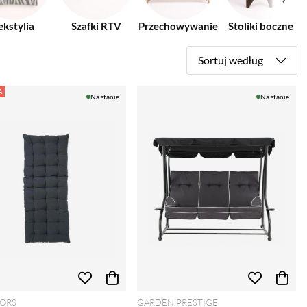
ekstylia
Szafki RTV
Przechowywanie
Stoliki boczne
Sortuj według
A
Na stanie
Na stanie
ORS
GARDEN PRESTIGE