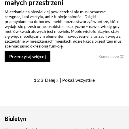
małych przestrzeni
Mieszkanie na niewielkiej powierzchni nie musi oznaczać
rezygnacji ani ze stylu, ani z funkcjonalności. Dzięki
przemyślanemu doborowi mebli można stworzyć wnętrze, które
wydaje się przestronne, osobiste i praktyczne – nawet wtedy, gdy
metrów kwadratowych jest niewiele. Meble wielofunkcyjne stały
się więc nieodłącznym elementem nowoczesnej aranżacji wnętrz,
szczególnie w mieszkaniach miejskich, gdzie każda przestrzeń musi
spełniać jasno określoną funkcję.
Przeczytaj więcej
Komentarze (0)
1
2
3
Dalej »
|
Pokaż wszystkie
Biuletyn