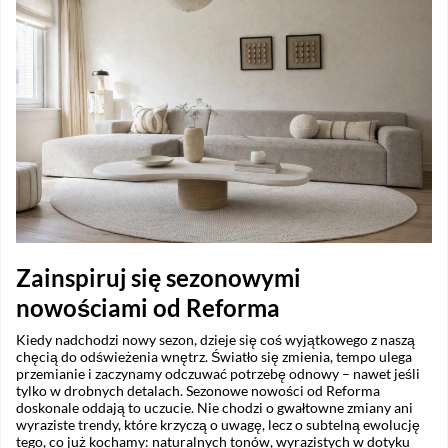
Zainspiruj się sezonowymi
nowościami od Reforma
Kiedy nadchodzi nowy sezon, dzieje się coś wyjątkowego z naszą
chęcią do odświeżenia wnętrz. Światło się zmienia, tempo ulega
przemianie i zaczynamy odczuwać potrzebę odnowy – nawet jeśli
tylko w drobnych detalach. Sezonowe nowości od Reforma
doskonale oddają to uczucie. Nie chodzi o gwałtowne zmiany ani
wyraziste trendy, które krzyczą o uwagę, lecz o subtelną ewolucję
tego, co już kochamy: naturalnych tonów, wyrazistych w dotyku