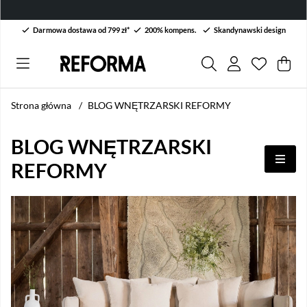
Darmowa dostawa od 799 zł*
200% kompens.
Skandynawski design
Lista życ
Liczba w 
.
Kos
Lic
.
Strona główna
BLOG WNĘTRZARSKI REFORMY
BLOG WNĘTRZARSKI
Otw
REFORMY