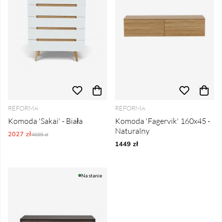
REFORMA
REFORMA
Komoda 'Sakai' - Biała
Komoda 'Fagervik' 160x45 -
Naturalny
2027 zł
Ordynarne ceny:
4699 zł
1449 zł
Na stanie