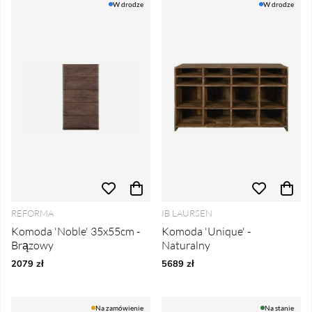
W drodze
W drodze
REFORMA
IB LAURSEN
Komoda 'Noble' 35x55cm -
Komoda 'Unique' -
Brązowy
Naturalny
2079 zł
5689 zł
Na zamówienie
Na stanie