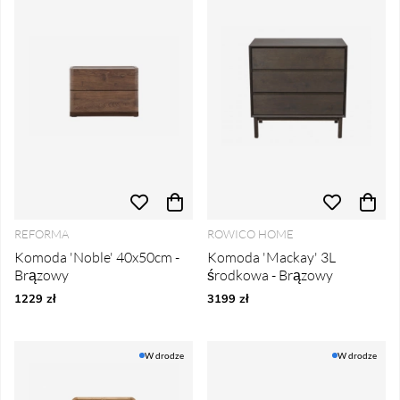
REFORMA
ROWICO HOME
Komoda 'Noble' 40x50cm -
Komoda 'Mackay' 3L
Brązowy
środkowa - Brązowy
1229 zł
3199 zł
W drodze
W drodze