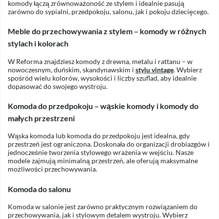
komody łączą zrównoważoność ze stylem i idealnie pasują
zarówno do sypialni, przedpokoju, salonu, jak i pokoju dziecięcego.
Meble do przechowywania z stylem – komody w różnych
stylach i kolorach
W Reforma znajdziesz komody z drewna, metalu i rattanu – w
nowoczesnym, duńskim, skandynawskim i
stylu vintage
. Wybierz
spośród wielu kolorów, wysokości i liczby szuflad, aby idealnie
dopasować do swojego wystroju.
Komoda do przedpokoju – wąskie komody i komody do
małych przestrzeni
Wąska komoda lub komoda do przedpokoju jest idealna, gdy
przestrzeń jest ograniczona. Doskonała do organizacji drobiazgów i
jednocześnie tworzenia stylowego wrażenia w wejściu. Nasze
modele zajmują minimalną przestrzeń, ale oferują maksymalne
możliwości przechowywania.
Komoda do salonu
Komoda w salonie jest zarówno praktycznym rozwiązaniem do
przechowywania, jak i stylowym detalem wystroju. Wybierz