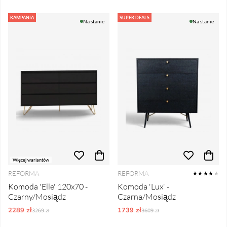
KAMPANIA
SUPER DEALS
Na stanie
Na stanie
Więcej wariantów
REFORMA
REFORMA
★★★★
★
Komoda 'Elle' 120x70 -
Komoda 'Lux' -
Czarny/Mosiądz
Czarna/Mosiądz
2289 zł
Ordynarne ceny:
1739 zł
Ordynarne ceny:
3269 zł
3609 zł