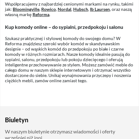
Współpracujemy z najbardziej cenionymi markami na rynku, takimi
jak:
Bloomingville
,
Rowico
,
Nordal
,
Hubsch
,
Ib Laursen
, oraz naszą
własną markę
Reforma
.
Kup komody online – do sypialni, przedpokoju i salonu
Szukasz praktycznej i stylowej komody do swojego domu? W
Reforma znajdziesz szeroki wybór komód w skandynawskim
designie – od wąskich komód do przedpokoju po białe i czarne
komody w różnych rozmiarach. Nasze komody idealnie pasują do
sypialni, salonu, przedpokoju lub pokoju dziecięcego i oferują
inteligentne przechowywanie ze stylem. Możesz zamówić meble do
całego domu w naszym sklepie internetowym i otrzymać wszystko
dostarczone do siebie. Unikaj wynajmowania przyczepy i noszenia
ciężkich mebli, zamów online zamiast tego.
Biuletyn
W naszym biuletynie otrzymasz wiadomości i oferty
wcześniej niż inni.