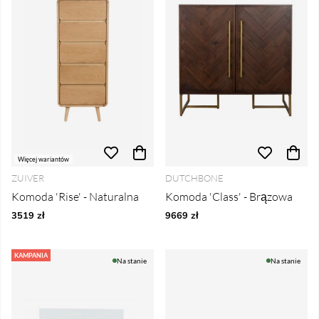
Więcej wariantów
ZUIVER
DUTCHBONE
Komoda 'Rise' - Naturalna
Komoda 'Class' - Brązowa
3519 zł
9669 zł
KAMPANIA
Na stanie
Na stanie