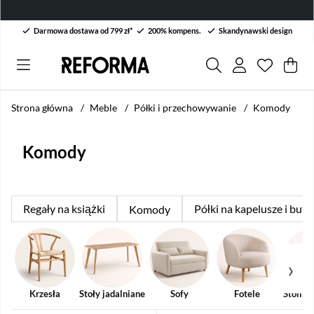
Darmowa dostawa od 799 zł*
200% kompens.
Skandynawski design
Lista życ
Liczba w 
.
Kos
Lic
.
Strona główna
Meble
Półki i przechowywanie
Komody
Komody
Regały na książki
Półki na kapelusze i buty
Komody
Krzesła
Stoły jadalniane
Sofy
Fotele
Stoliki