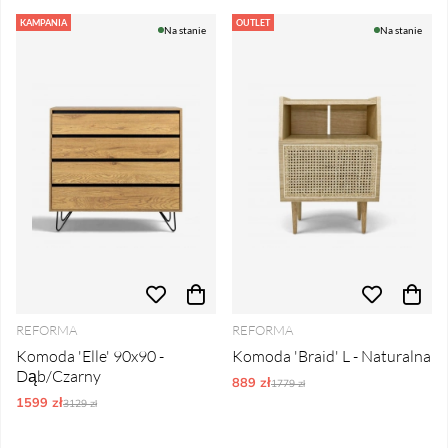
KAMPANIA
OUTLET
Na stanie
Na stanie
REFORMA
REFORMA
Komoda 'Elle' 90x90 -
Komoda 'Braid' L - Naturalna
Dąb/Czarny
889 zł
Ordynarne ceny:
1779 zł
1599 zł
Ordynarne ceny:
3129 zł