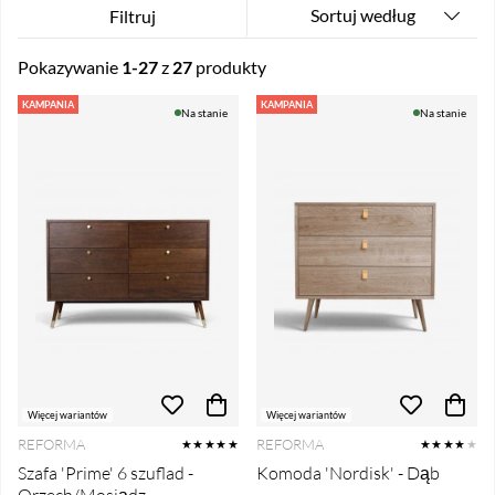
Sortuj według
Filtruj
Pokazywanie
1-27
z
27
produkty
Produkty
KAMPANIA
KAMPANIA
Na stanie
Na stanie
Więcej wariantów
Więcej wariantów
REFORMA
REFORMA
★★★★★
★★★★
★
Szafa 'Prime' 6 szuflad -
Komoda 'Nordisk' - Dąb