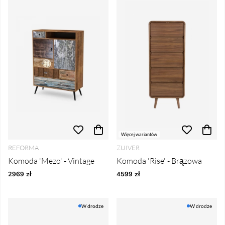
Więcej wariantów
REFORMA
ZUIVER
Komoda 'Mezo' - Vintage
Komoda 'Rise' - Brązowa
2969 zł
4599 zł
W drodze
W drodze