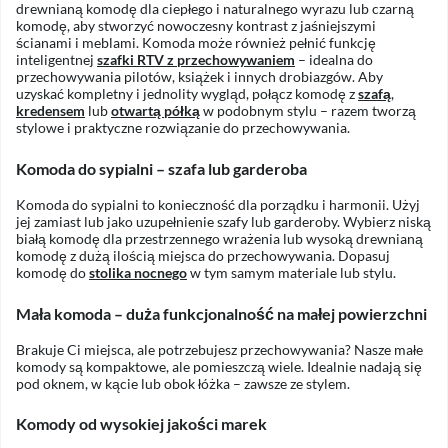
drewnianą komodę dla ciepłego i naturalnego wyrazu lub czarną
komodę, aby stworzyć nowoczesny kontrast z jaśniejszymi
ścianami i meblami. Komoda może również pełnić funkcję
inteligentnej
szafki RTV z przechowywaniem
– idealna do
przechowywania pilotów, książek i innych drobiazgów. Aby
uzyskać kompletny i jednolity wygląd, połącz komodę z
szafą
,
kredensem
lub
otwartą półką
w podobnym stylu – razem tworzą
stylowe i praktyczne rozwiązanie do przechowywania.
Komoda do sypialni – szafa lub garderoba
Komoda do sypialni to konieczność dla porządku i harmonii. Użyj
jej zamiast lub jako uzupełnienie szafy lub garderoby. Wybierz niską
białą komodę dla przestrzennego wrażenia lub wysoką drewnianą
komodę z dużą ilością miejsca do przechowywania. Dopasuj
komodę do
stolika nocnego
w tym samym materiale lub stylu.
Mała komoda – duża funkcjonalność na małej powierzchni
Brakuje Ci miejsca, ale potrzebujesz przechowywania? Nasze małe
komody są kompaktowe, ale pomieszczą wiele. Idealnie nadają się
pod oknem, w kącie lub obok łóżka – zawsze ze stylem.
Komody od wysokiej jakości marek