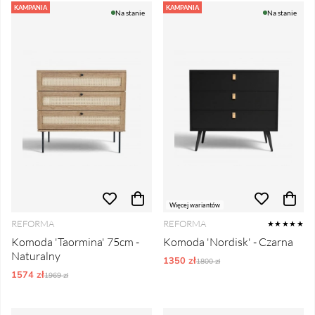
KAMPANIA
KAMPANIA
Na stanie
Na stanie
Więcej wariantów
REFORMA
REFORMA
★★★★★
Komoda 'Taormina' 75cm -
Komoda 'Nordisk' - Czarna
Naturalny
1350 zł
Ordynarne ceny:
1800 zł
1574 zł
Ordynarne ceny:
1969 zł