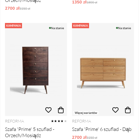
Orzech/Mosiądz
1350 zł
Ordynarne ceny:
1800 zł
2700 zł
Ordynarne ceny:
3150 zł
KAMPANIA
KAMPANIA
Na stanie
Na stanie
Więcej wariantów
REFORMA
REFORMA
★★★★
★
Szafa 'Prime' 5 szuflad -
Szafa 'Prime' 6 szuflad - Dąb
Orzech/Mosiądz
2700 zł
Ordynarne ceny:
3150 zł