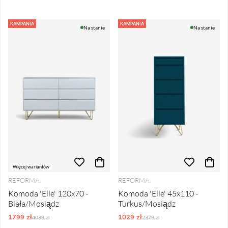
KAMPANIA
KAMPANIA
Na stanie
Na stanie
Więcej wariantów
REFORMA
REFORMA
Komoda 'Elle' 120x70 -
Komoda 'Elle' 45x110 -
Biała/Mosiądz
Turkus/Mosiądz
1799 zł
Ordynarne ceny:
1029 zł
Ordynarne ceny:
4039 zł
2379 zł