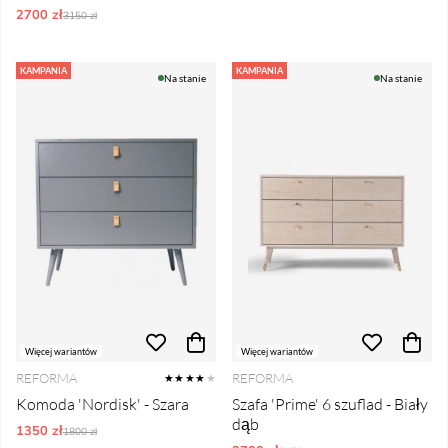
2700 zł
Ordynarne ceny:
3150 zł
KAMPANIA
KAMPANIA
Na stanie
Na stanie
Więcej wariantów
Więcej wariantów
REFORMA
REFORMA
★★★★
★
Komoda 'Nordisk' - Szara
Szafa 'Prime' 6 szuflad - Biały
dąb
1350 zł
Ordynarne ceny:
1800 zł