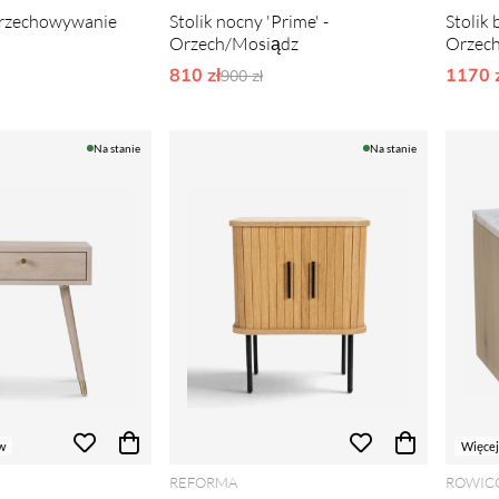
przechowywanie
Stolik nocny 'Prime' -
Stolik
Orzech/Mosiądz
Orzech
rne ceny:
810 zł
Ordynarne ceny:
1170 z
900 zł
Na stanie
Na stanie
w
Więcej
REFORMA
ROWIC