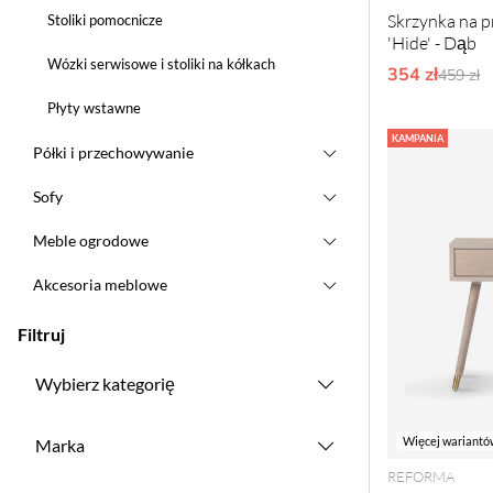
Skrzynka na 
Stoliki pomocnicze
'Hide' - Dąb
Wózki serwisowe i stoliki na kółkach
354 zł
Ordyna
459 zł
Płyty wstawne
KAMPANIA
Półki i przechowywanie
Sofy
Meble ogrodowe
Akcesoria meblowe
Filtruj
Wybierz kategorię
Więcej wariantó
Marka
REFORMA