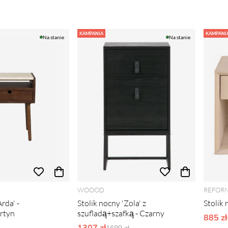
KAMPANIA
KAMPANI
Na stanie
Na stanie
WOOOD
REFOR
rda' -
Stolik nocny 'Zola' z
Stolik 
rtyn
szufladą+szafką - Czarny
885 zł
1307 zł
Ordynarne ceny: