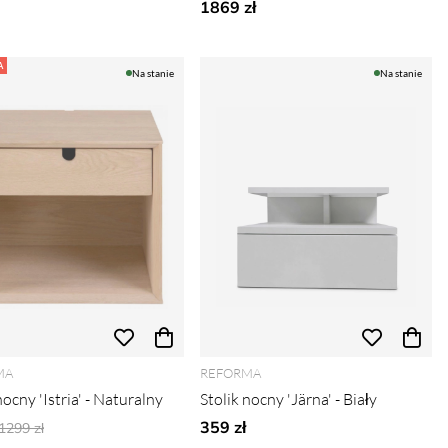
1869 zł
A
Na stanie
Na stanie
MA
REFORMA
nocny 'Istria' - Naturalny
Stolik nocny 'Järna' - Biały
Ordynarne ceny:
359 zł
1299 zł