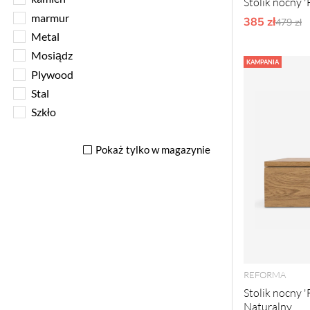
Stolik nocny '
marmur
385 zł
Ordyna
479 zł
Metal
Mosiądz
KAMPANIA
Plywood
Stal
Szkło
Pokaż tylko w magazynie
REFORMA
Stolik nocny '
Naturalny