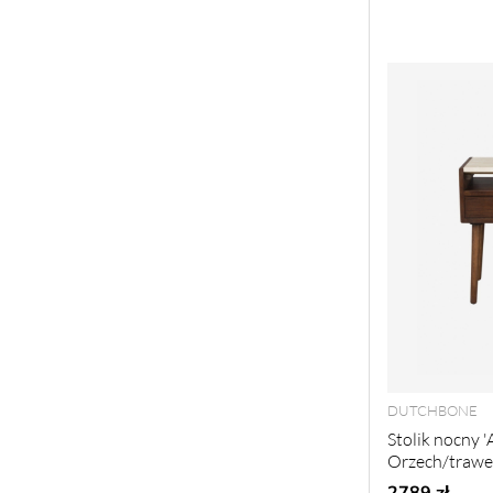
DUTCHBONE
Stolik nocny 'A
Orzech/trawe
2789 zł