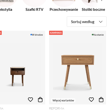
ekstylia
Szafki RTV
Przechowywanie
Stoliki boczne
Sortuj według
A
KAMPANIA
W drodze
Na stanie
Więcej wariantów
MA
REFORMA