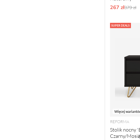
267 zł
Ordyna
379 zł
SUPER DEALS
Więcej wariantó
REFORMA
Stolik nocny 'E
Czarny/Mosi