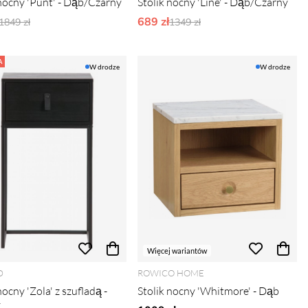
 nocny 'Punt' - Dąb/Czarny
Stolik nocny 'Line' - Dąb/Czarny
Ordynarne ceny:
689 zł
Ordynarne ceny:
1849 zł
1349 zł
A
W drodze
W drodze
Więcej wariantów
D
ROWICO HOME
nocny 'Zola' z szufladą -
Stolik nocny 'Whitmore' - Dąb
y