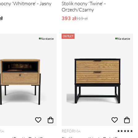
 nocny 'Whitmore' - Jasny
Stolik nocny 'Twine' -
Orzech/Czarny
ł
393 zł
Ordynarne ceny:
919 zł
OUTLET
Na stanie
Na stanie
MA
REFORMA
★★★★★