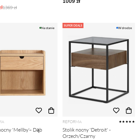
1009 zł
ł
Ordynarne ceny:
1369 zł
SUPER DEALS
Na stanie
W drodze
MA
REFORMA
★★★★★
 nocny 'Mellby'– Dąb
Stolik nocny 'Detroit' -
Orzech/Czarny