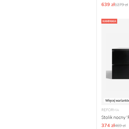
639 zł
Ordyna
1279 zł
KAMPANIA
Więcej wariantó
REFORMA
Stolik nocny '
374 zł
Ordyna
469 zł