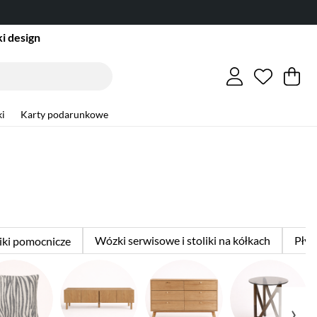
i design
Lista ży
Liczba w
.
Ko
Li
.
i
Karty podarunkowe
Wózki serwisowe i stoliki na kółkach
Płyt
liki pomocnicze