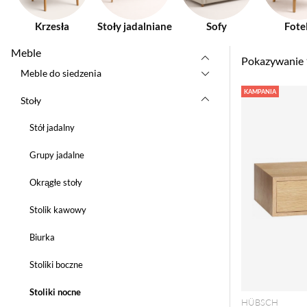
Krzesła
Stoły jadalniane
Sofy
Fote
Meble
Pokazywanie
Meble do siedzenia
Produkty
KAMPANIA
Stoły
Stół jadalny
Grupy jadalne
Okrągłe stoły
Stolik kawowy
Biurka
Stoliki boczne
Stoliki nocne
HÜBSCH