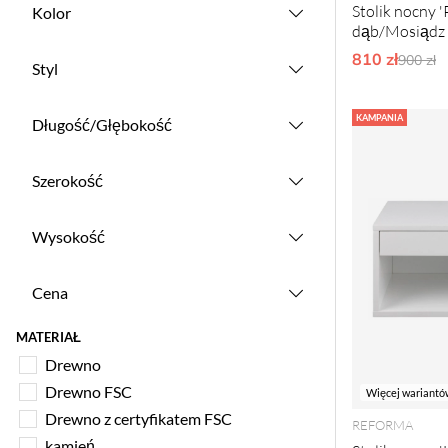
Stolik nocny '
Kolor
dąb/Mosiądz
810 zł
Ordyna
900 zł
Styl
KAMPANIA
Długość/Głębokość
Szerokość
Wysokość
Cena
MATERIAŁ
Drewno
Drewno FSC
Więcej wariantó
Drewno z certyfikatem FSC
REFORMA
kamień