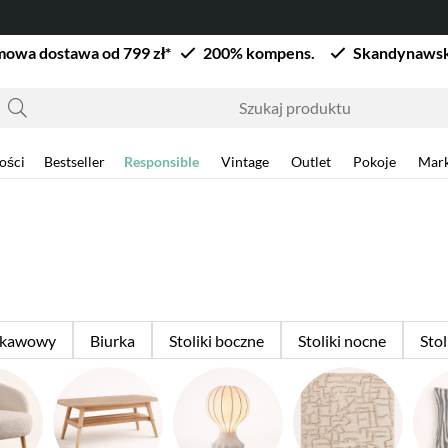
owa dostawa od 799 zł*
200% kompens.
Skandynawsk
ości
Bestseller
Responsible
Vintage
Outlet
Pokoje
Mark
k kawowy
Biurka
Stoliki boczne
Stoliki nocne
Sto