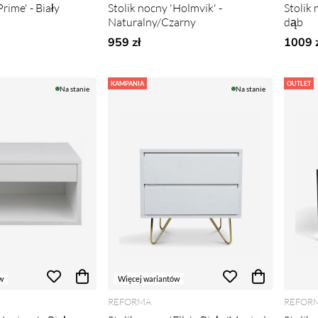
Prime' - Biały
Stolik nocny 'Holmvik' -
Stolik
Naturalny/Czarny
dąb
rne ceny:
959 zł
1009 z
KAMPANIA
OUTLET
Na stanie
Na stanie
w
Więcej wariantów
REFORMA
REFOR