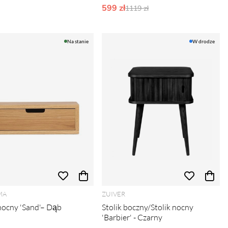
599 zł
Ordynarne ceny:
1119 zł
Na stanie
W drodze
MA
ZUIVER
 nocny 'Sand'– Dąb
Stolik boczny/Stolik nocny
'Barbier' - Czarny