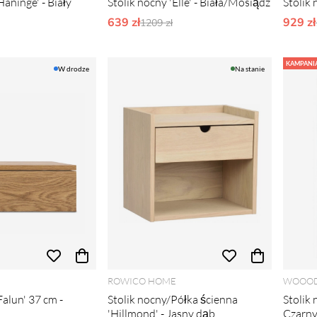
Haninge' - Biały
Stolik nocny 'Elle' - Biała/Mosiądz
Stolik
rne ceny:
639 zł
Ordynarne ceny:
929 zł
1209 zł
KAMPANI
W drodze
Na stanie
ROWICO HOME
WOOO
Falun' 37 cm -
Stolik nocny/Półka ścienna
Stolik 
'Hillmond' - Jasny dąb
Czarn