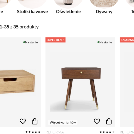
le
Stoliki kawowe
Oświetlenie
Dywany
T
1-35
z
35
produkty
SUPER DEALS
KAMPANI
Na stanie
Na stanie
Więcej wariantów
REFORMA
REFOR
★★★★★
★★★★
★