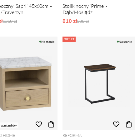
 boczny 'Sapri' 45x60cm –
Stolik nocny 'Prime' -
/Travertyn
Dąb/Mosiądz
ł
Ordynarne ceny:
810 zł
Ordynarne ceny:
1350 zł
900 zł
OUTLET
Na stanie
Na stanie
 wariantów
O HOME
REFORMA