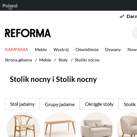
Poland
Darm
KAMPANIA
Meble
Wystrój
Oświetlenie
Dywany
Now
Strona główna
Meble
Stoły
Stoliki nocne
Stolik nocny i Stolik nocny
Stół jadalny
Okrągłe stoły
Grupy jadalne
Stoli