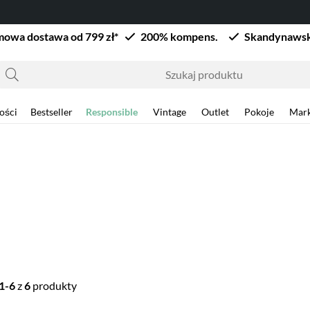
owa dostawa od 799 zł*
200% kompens.
Skandynawsk
ości
Bestseller
Responsible
Vintage
Outlet
Pokoje
Mark
1-6
z
6
produkty