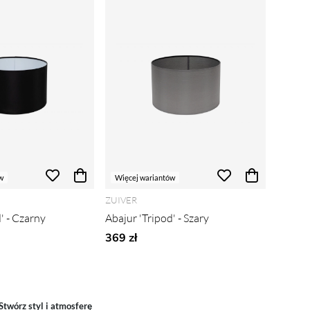
w
Więcej wariantów
ZUIVER
' - Czarny
Abajur 'Tripod' - Szary
369 zł
Stwórz styl i atmosferę