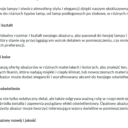
je lampy i stwórz atmosferę stylu i elegancji dzięki naszym ekskluzyw
 do różnych typów lamp, od lamp podłogowych po stołowe, w różnych roz
 kształt
idealny rozmiar i kształt swojego abażuru, aby pasował do twojej lampy i 
który stanie się przyciągającym wzrok detalem w pomieszczeniu, czy mnie
ch preferencji.
i kolor
aszą ofertę abażurów w różnych materiałach i kolorach, aby znaleźć ten,
ych tkanin, które nadają miękki i ciepły klimat, lub nowoczesnych materi
bażur może dodać elegancki i wyrafinowany akcent do twojego oświetlen
 oświetlenie
o nie tylko estetyczny detal, ale także odgrywa ważną rolę w rozprzestrz
źródła światła i zapewnia pożądany efekt oświetleniowy. Opalowy abażu
zysty abażur może tworzyć interesujące wzory świetlne w pomieszczeni
żony rozwój i jakość