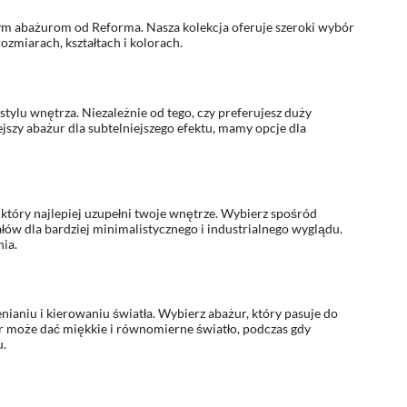
nym abażurom od Reforma. Nasza kolekcja oferuje szeroki wybór
miarach, kształtach i kolorach.
stylu wnętrza. Niezależnie od tego, czy preferujesz duży
jszy abażur dla subtelniejszego efektu, mamy opcje dla
 który najlepiej uzupełni twoje wnętrze. Wybierz spośród
ałów dla bardziej minimalistycznego i industrialnego wyglądu.
ia.
enianiu i kierowaniu światła. Wybierz abażur, który pasuje do
r może dać miękkie i równomierne światło, podczas gdy
u.