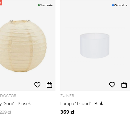
A
Na stanie
W drodze
 DOCTOR
ZUIVER
 'Soni' - Piasek
Lampa 'Tripod' - Biała
Ordynarne ceny:
369 zł
239 zł