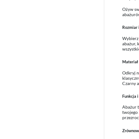
Ożyw swo
abażurów
Rozmiar i
Wybierz 
abażur, 
wszystki
Materiał 
Odkryj n
klasyczn
Czarny a
Funkcja i
Abażur t
twojego 
przezroc
Zrównowa