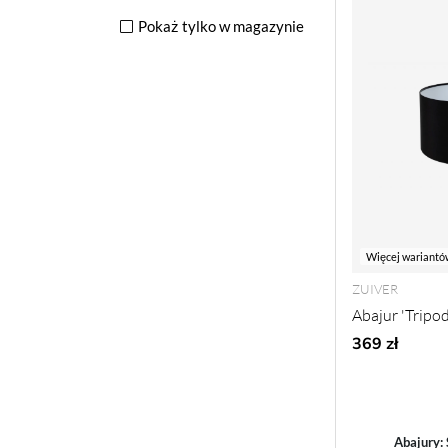
Pokaż tylko w magazynie
Więcej wariantó
ZUIVER
Abajur 'Tripod
369 zł
Abajury: 