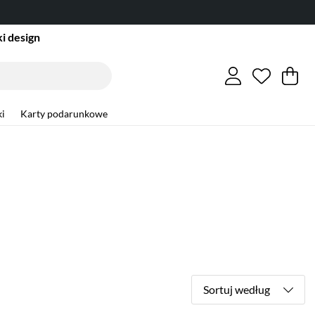
i design
Lista ży
Liczba w
.
Ko
Li
.
i
Karty podarunkowe
Sortuj według