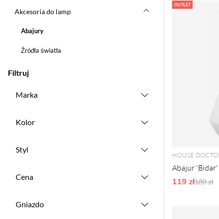
Produkty
OUTLET
Akcesoria do lamp
Abajury
Źródła światła
Filtruj
Marka
Kolor
Styl
HOUSE DOCTO
Abajur 'Bidar' 
Cena
119 zł
Ordyna
189 zł
Gniazdo