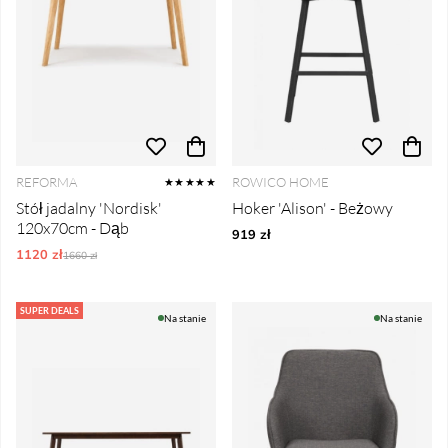
REFORMA
ROWICO HOME
★★★★★
Stół jadalny 'Nordisk'
Hoker 'Alison' - Beżowy
120x70cm - Dąb
919 zł
1120 zł
Ordynarne ceny:
1660 zł
SUPER DEALS
Na stanie
Na stanie