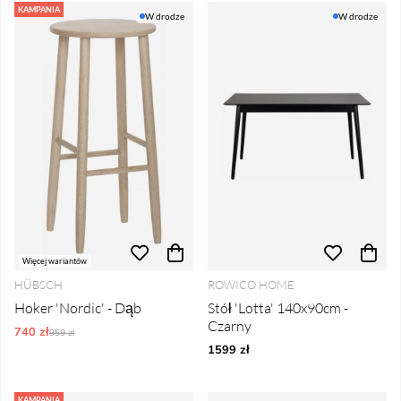
KAMPANIA
W drodze
W drodze
Więcej wariantów
HÜBSCH
ROWICO HOME
Hoker 'Nordic' - Dąb
Stół 'Lotta' 140x90cm -
Czarny
740 zł
Ordynarne ceny:
959 zł
1599 zł
KAMPANIA