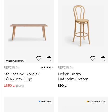
Więcej wariantów
REFORMA
REFORMA
★★★★
★
Stół jadalny 'Nordisk'
Hoker 'Bistro' -
180x70cm - Dąb
Naturalny/Rattan
1350 zł
Ordynarne ceny:
890 zł
1800 zł
W drodze
Na zamówienie