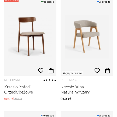
Na stanie
W drodze
Więcej wariantów
REFORMA
REFORMA
★★★★★
Krzesło 'Ystad' -
Krzesło 'Alba' -
Orzech/beżowe
Naturalny/Szary
580 zł
Ordynarne ceny:
940 zł
760 zł
W drodze
W drodze