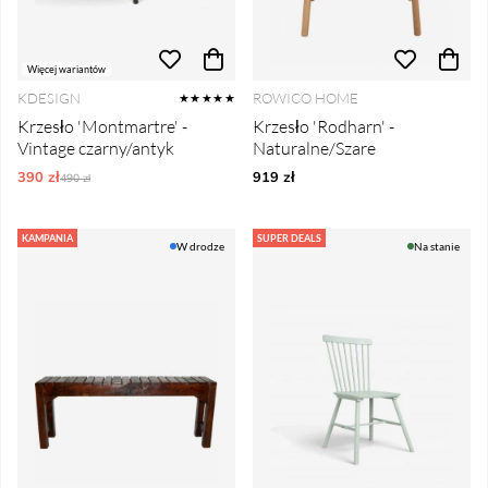
Więcej wariantów
KDESIGN
ROWICO HOME
★★★★★
Krzesło 'Montmartre' -
Krzesło 'Rodharn' -
Vintage czarny/antyk
Naturalne/Szare
390 zł
Ordynarne ceny:
919 zł
490 zł
KAMPANIA
SUPER DEALS
W drodze
Na stanie