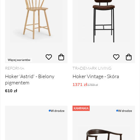
Więcej wariantów
REFORMA
TRADEMARK LIVING
Hoker 'Astrid' - Bielony
Hoker Vintage - Skóra
pigmentem
1371 zł
Ordynarne ceny:
1769 zł
610 zł
KAMPANIA
W drodze
W drodze