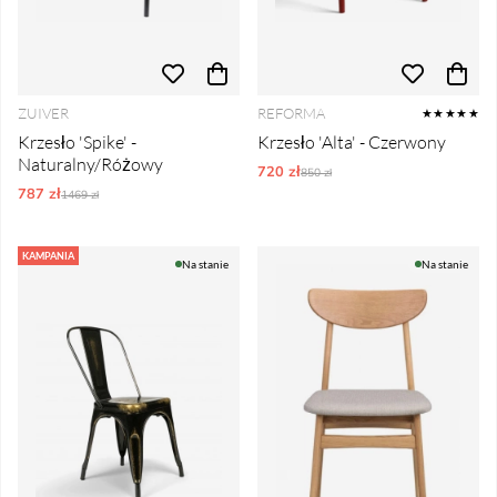
ZUIVER
REFORMA
★★★★★
Krzesło 'Spike' -
Krzesło 'Alta' - Czerwony
Naturalny/Różowy
720 zł
Ordynarne ceny:
850 zł
787 zł
Ordynarne ceny:
1469 zł
KAMPANIA
Na stanie
Na stanie