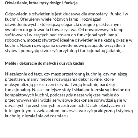
Oświetlenie, które łączy design i funkcję
Odpowiednie oświetlenie jest kluczowe dla atmosfery i funkcji w
kuchni. Oferujemy wiele różnych lamp i rozwiązań
oświetleniowych, które łączą elegancki design z praktycznym
światłem do gotowania i towarzystwa. Od nowoczesnych lamp
sufitowych i wiszących nad stołem do funkcjonalnych lamp
roboczych, możesz stworzyć idealne oświetlenie na każdą okazję w
kuchni. Nasze rozwiązania oświetleniowe pasują do wszystkich
stylów i pomagają stworzyć przytulną i funkcjonalną jadalnię.
Meble i dekoracje do małych i dużych kuchni
Niezależnie od tego, czy masz przestronną kuchnię, czy mniejszą
przestrzeń, mamy meble i rozwiązania dekoracyjne, które
maksymalizują przestrzeń i czynią Twoją kuchnię bardziej
funkcjonalną. Nasze mniejsze stoły i składane krzesła są idealne do
kompaktowych kuchni, podczas gdy nasze większe meble do
przechowywania i wózki serwisowe doskonale sprawdzają się w
otwartych i przestronnych przestrzeniach. Dzięki elastycznym i
inteligentnym rozwiązaniom możesz stworzyć praktyczną i stylową
kuchnię, niezależnie od rozmiaru.