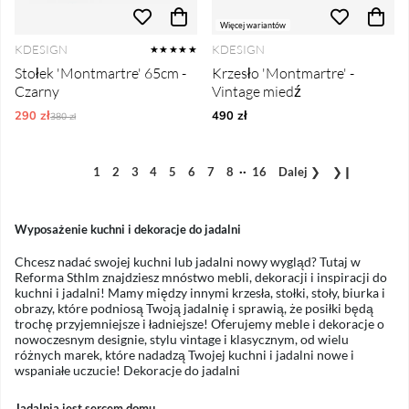
Więcej wariantów
KDESIGN
KDESIGN
★★★★★
Stołek 'Montmartre' 65cm -
Krzesło 'Montmartre' -
Czarny
Vintage miedź
290 zł
Ordynarne ceny:
490 zł
380 zł
..
1
2
3
4
5
6
7
8
16
Dalej
❯
❯❙
Wyposażenie kuchni i dekoracje do jadalni
Chcesz nadać swojej kuchni lub jadalni nowy wygląd? Tutaj w
Reforma Sthlm znajdziesz mnóstwo mebli, dekoracji i inspiracji do
kuchni i jadalni! Mamy między innymi krzesła, stołki, stoły, biurka i
obrazy, które podniosą Twoją jadalnię i sprawią, że posiłki będą
trochę przyjemniejsze i ładniejsze! Oferujemy meble i dekoracje o
nowoczesnym designie, stylu vintage i klasycznym, od wielu
różnych marek, które nadadzą Twojej kuchni i jadalni nowe i
wspaniałe uczucie! Dekoracje do jadalni
Jadalnia jest sercem domu