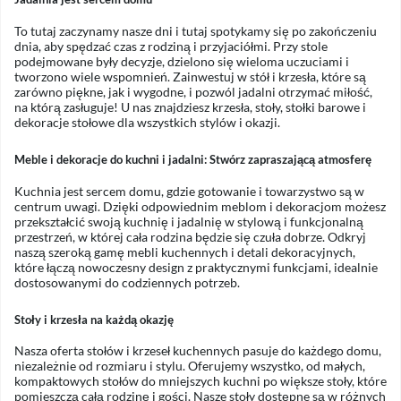
To tutaj zaczynamy nasze dni i tutaj spotykamy się po zakończeniu
dnia, aby spędzać czas z rodziną i przyjaciółmi. Przy stole
podejmowane były decyzje, dzielono się wieloma uczuciami i
tworzono wiele wspomnień. Zainwestuj w stół i krzesła, które są
zarówno piękne, jak i wygodne, i pozwól jadalni otrzymać miłość,
na którą zasługuje! U nas znajdziesz krzesła, stoły, stołki barowe i
dekoracje stołowe dla wszystkich stylów i okazji.
Meble i dekoracje do kuchni i jadalni: Stwórz zapraszającą atmosferę
Kuchnia jest sercem domu, gdzie gotowanie i towarzystwo są w
centrum uwagi. Dzięki odpowiednim meblom i dekoracjom możesz
przekształcić swoją kuchnię i jadalnię w stylową i funkcjonalną
przestrzeń, w której cała rodzina będzie się czuła dobrze. Odkryj
naszą szeroką gamę mebli kuchennych i detali dekoracyjnych,
które łączą nowoczesny design z praktycznymi funkcjami, idealnie
dostosowanymi do codziennych potrzeb.
Stoły i krzesła na każdą okazję
Nasza oferta stołów i krzeseł kuchennych pasuje do każdego domu,
niezależnie od rozmiaru i stylu. Oferujemy wszystko, od małych,
kompaktowych stołów do mniejszych kuchni po większe stoły, które
pomieszczą całą rodzinę i gości. Nasze stoły dostępne są w różnych