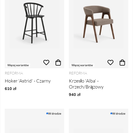
Więcej wariantów
Więcej wariantów
REFORMA
REFORMA
Hoker 'Astrid' - Czarny
Krzesło 'Alba' -
Orzech/Brązowy
610 zł
940 zł
W drodze
W drodze