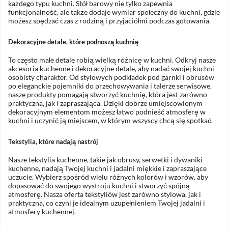
każdego typu kuchni. Stół barowy nie tylko zapewnia
funkcjonalność, ale także dodaje wymiar społeczny do kuchni, gdzie
możesz spędzać czas z rodziną i przyjaciółmi podczas gotowania.
Dekoracyjne detale, które podnoszą kuchnię
To często małe detale robią wielką różnicę w kuchni. Odkryj nasze
akcesoria kuchenne i dekoracyjne detale, aby nadać swojej kuchni
osobisty charakter. Od stylowych podkładek pod garnki i obrusów
po eleganckie pojemniki do przechowywania i talerze serwisowe,
nasze produkty pomagają stworzyć kuchnię, która jest zarówno
praktyczna, jak i zapraszająca. Dzięki dobrze umiejscowionym
dekoracyjnym elementom możesz łatwo podnieść atmosferę w
kuchni i uczynić ją miejscem, w którym wszyscy chcą się spotkać.
Tekstylia, które nadają nastrój
Nasze tekstylia kuchenne, takie jak obrusy, serwetki i dywaniki
kuchenne, nadają Twojej kuchni i jadalni miękkie i zapraszające
uczucie. Wybierz spośród wielu różnych kolorów i wzorów, aby
dopasować do swojego wystroju kuchni i stworzyć spójną
atmosferę. Nasza oferta tekstyliów jest zarówno stylowa, jak i
praktyczna, co czyni je idealnym uzupełnieniem Twojej jadalni i
atmosfery kuchennej.