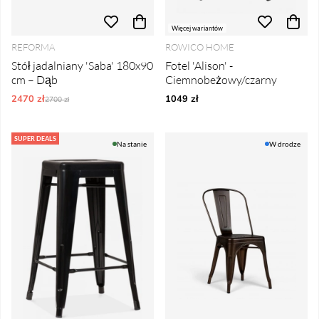
Więcej wariantów
REFORMA
ROWICO HOME
Stół jadalniany 'Saba' 180x90
Fotel 'Alison' -
cm – Dąb
Ciemnobeżowy/czarny
2470 zł
Ordynarne ceny:
1049 zł
2700 zł
SUPER DEALS
Na stanie
W drodze