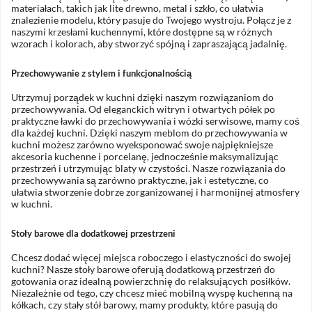
materiałach, takich jak lite drewno, metal i szkło, co ułatwia
znalezienie modelu, który pasuje do Twojego wystroju. Połącz je z
naszymi krzesłami kuchennymi, które dostępne są w różnych
wzorach i kolorach, aby stworzyć spójną i zapraszającą jadalnię.
Przechowywanie z stylem i funkcjonalnością
Utrzymuj porządek w kuchni dzięki naszym rozwiązaniom do
przechowywania. Od eleganckich witryn i otwartych półek po
praktyczne ławki do przechowywania i wózki serwisowe, mamy coś
dla każdej kuchni. Dzięki naszym meblom do przechowywania w
kuchni możesz zarówno wyeksponować swoje najpiękniejsze
akcesoria kuchenne i porcelanę, jednocześnie maksymalizując
przestrzeń i utrzymując blaty w czystości. Nasze rozwiązania do
przechowywania są zarówno praktyczne, jak i estetyczne, co
ułatwia stworzenie dobrze zorganizowanej i harmonijnej atmosfery
w kuchni.
Stoły barowe dla dodatkowej przestrzeni
Chcesz dodać więcej miejsca roboczego i elastyczności do swojej
kuchni? Nasze stoły barowe oferują dodatkową przestrzeń do
gotowania oraz idealną powierzchnię do relaksujących posiłków.
Niezależnie od tego, czy chcesz mieć mobilną wyspę kuchenną na
kółkach, czy stały stół barowy, mamy produkty, które pasują do