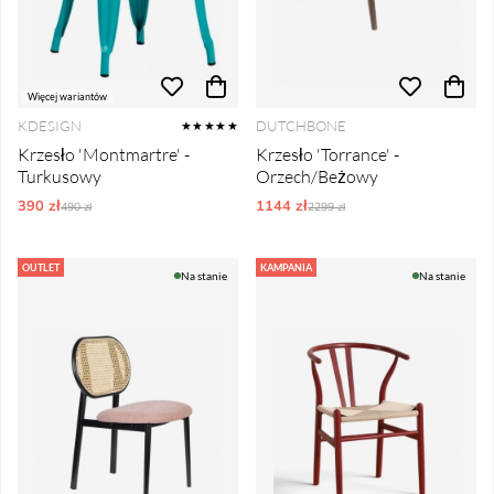
Więcej wariantów
KDESIGN
DUTCHBONE
★★★★★
Krzesło 'Montmartre' -
Krzesło 'Torrance' -
Turkusowy
Orzech/Beżowy
390 zł
Ordynarne ceny:
1144 zł
Ordynarne ceny:
490 zł
2299 zł
OUTLET
KAMPANIA
Na stanie
Na stanie