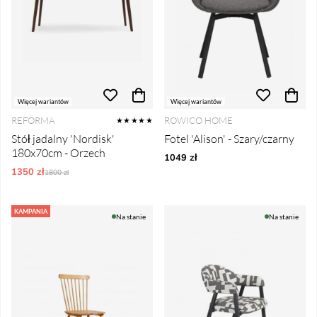
Więcej wariantów
Więcej wariantów
REFORMA
ROWICO HOME
★★★★★
Stół jadalny 'Nordisk'
Fotel 'Alison' - Szary/czarny
180x70cm - Orzech
1049 zł
1350 zł
Ordynarne ceny:
1800 zł
KAMPANIA
Na stanie
Na stanie