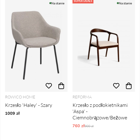
Produkty
SUPER DEALS
Na stanie
Na stanie
ROWICO HOME
REFORMA
Krzesło 'Haley' - Szary
Krzesło z podłokietnikami
'Aspa' -
1009 zł
Ciemnobrązowe/Beżowe
760 zł
Ordynarne ceny:
900 zł