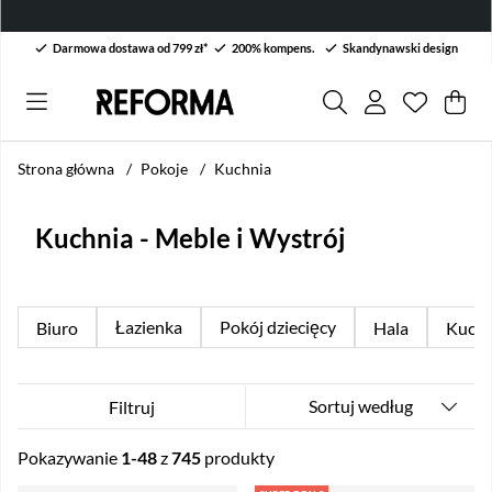
Darmowa dostawa od 799 zł*
200% kompens.
Skandynawski design
Lista życ
Liczba w 
.
Kos
Lic
.
Strona główna
Pokoje
Kuchnia
Kuchnia - Meble i Wystrój
Łazienka
Pokój dziecięcy
Biuro
Hala
Kuchn
Sortuj według
Filtruj
Pokazywanie
1-48
z
745
produkty