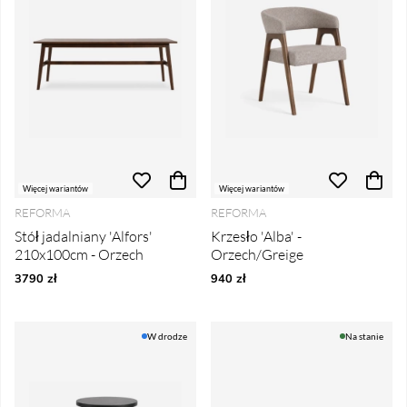
Więcej wariantów
Więcej wariantów
REFORMA
REFORMA
Stół jadalniany 'Alfors'
Krzesło 'Alba' -
210x100cm - Orzech
Orzech/Greige
3790 zł
940 zł
W drodze
Na stanie