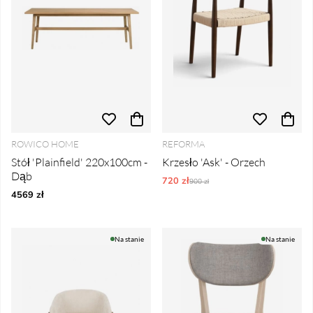
ROWICO HOME
REFORMA
Stół 'Plainfield' 220x100cm -
Krzesło 'Ask' - Orzech
Dąb
720 zł
Ordynarne ceny:
900 zł
4569 zł
Na stanie
Na stanie