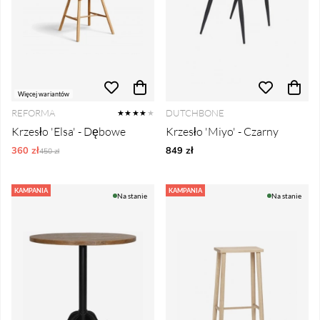
Więcej wariantów
REFORMA
DUTCHBONE
★★★★
★
Krzesło 'Elsa' - Dębowe
Krzesło 'Miyo' - Czarny
360 zł
Ordynarne ceny:
849 zł
450 zł
KAMPANIA
KAMPANIA
Na stanie
Na stanie