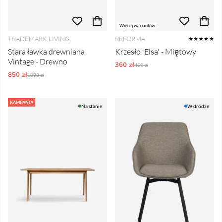
Więcej wariantów
TRADEMARK LIVING
REFORMA
★★★★★
Stara ławka drewniana
Krzesło 'Elsa' - Miętowy
Vintage - Drewno
360 zł
Ordynarne ceny:
450 zł
850 zł
Ordynarne ceny:
1099 zł
KAMPANIA
Na stanie
W drodze