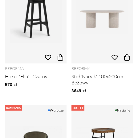
REFORMA
REFORMA
Hoker 'Ella' - Czarny
Stół 'Narvik' 100x200cm -
Beżowy
570 zł
3649 zł
KAMPANIA
OUTLET
W drodze
Na stanie