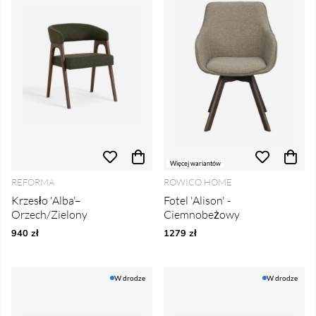
Więcej wariantów
REFORMA
ROWICO HOME
Krzesło 'Alba'–
Fotel 'Alison' -
Orzech/Zielony
Ciemnobeżowy
940 zł
1279 zł
W drodze
W drodze