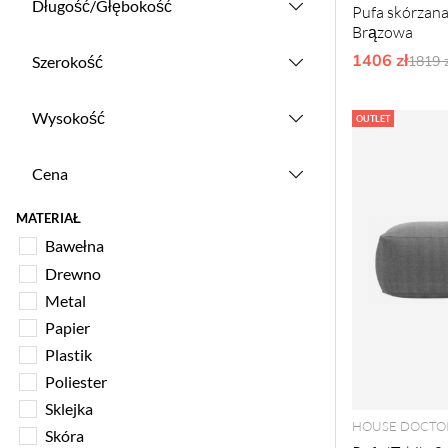
Długość/Głębokość
Pufa skórzana 
Brązowa
1406 zł
Ordy
Szerokość
1819 z
Wysokość
OUTLET
Cena
MATERIAŁ
Bawełna
Drewno
Metal
Papier
Plastik
Poliester
Sklejka
HOUSE DOCTO
Skóra