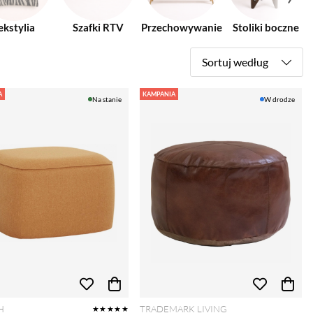
ekstylia
Szafki RTV
Przechowywanie
Stoliki boczne
Sortuj według
A
KAMPANIA
Na stanie
W drodze
H
TRADEMARK LIVING
★★★★★