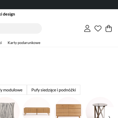
i design
Lista ży
Liczba w
.
Ko
Li
.
i
Karty podarunkowe
fy modułowe
Pufy siedzące i podnóżki