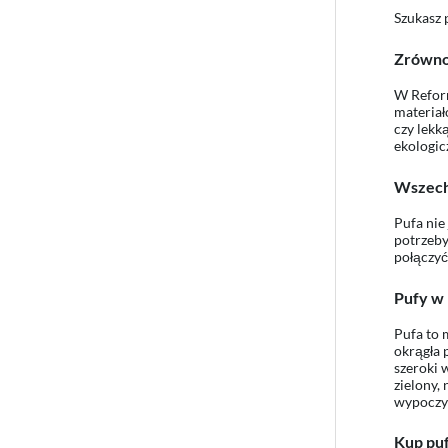
Szukasz 
Zrówno
W Reform
materiał
czy lekk
ekologic
Wszech
Pufa nie
potrzeby
połączyć
Pufy w 
Pufa to 
okrągła 
szeroki 
zielony,
wypocz
Kup puf