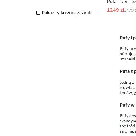
Pufa 'Tabi' - S
1249 zł
Ordy
2479 z
Pokaż tylko w magazynie
Pufy i 
Pufy to 
oferują 
uzupełni
Pufa z 
Jedną z 
rozwiąza
koców, g
Pufy w 
Pufy dos
skandyna
spośród 
salonie,