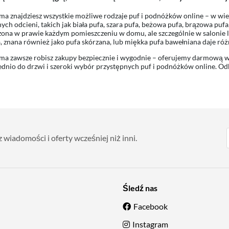
a znajdziesz wszystkie możliwe rodzaje puf i podnóżków online – w wiel
ych odcieni, takich jak biała pufa, szara pufa, beżowa pufa, brązowa pufa
ona w prawie każdym pomieszczeniu w domu, ale szczególnie w salonie l
, znana również jako pufa skórzana, lub miękka pufa bawełniana daje różn
a zawsze robisz zakupy bezpiecznie i wygodnie – oferujemy darmową w
dnio do drzwi i szeroki wybór przystępnych puf i podnóżków online. Odk
wiadomości i oferty wcześniej niż inni.
Śledź nas
Facebook
Instagram