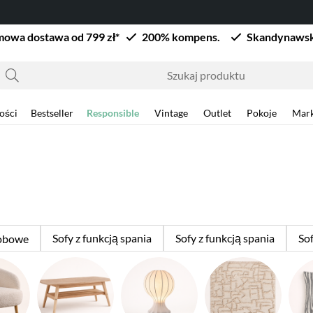
owa dostawa od 799 zł*
200% kompens.
Skandynawsk
ości
Bestseller
Responsible
Vintage
Outlet
Pokoje
Mark
Sofy z funkcją spania
Sofy z funkcją spania
So
sobowe