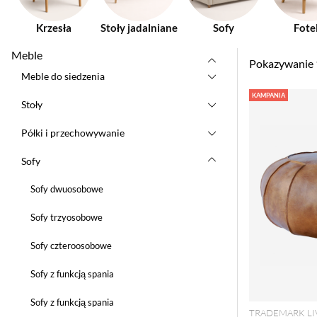
Krzesła
Stoły jadalniane
Sofy
Fote
Meble
Pokazywanie
Meble do siedzenia
Produkty
KAMPANIA
Stoły
Półki i przechowywanie
Sofy
Sofy dwuosobowe
Sofy trzyosobowe
Sofy czteroosobowe
Sofy z funkcją spania
Sofy z funkcją spania
TRADEMARK LI