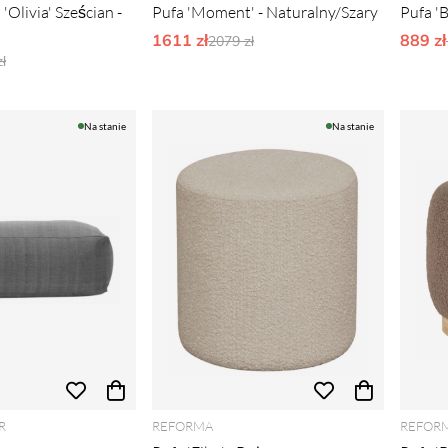
'Olivia' Sześcian -
Pufa 'Moment' - Naturalny/Szary
Pufa '
1611 zł
Ordynarne ceny:
889 zł
2079 zł
narne ceny:
ł
Na stanie
Na stanie
R
REFORMA
REFOR