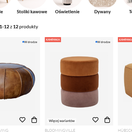
le
Stoliki kawowe
Oświetlenie
Dywany
T
1-12
z
12
produkty
KAMPANIA
KAMPANI
W drodze
W drodze
Więcej wariantów
VING
BLOOMINGVILLE
HÜBSC