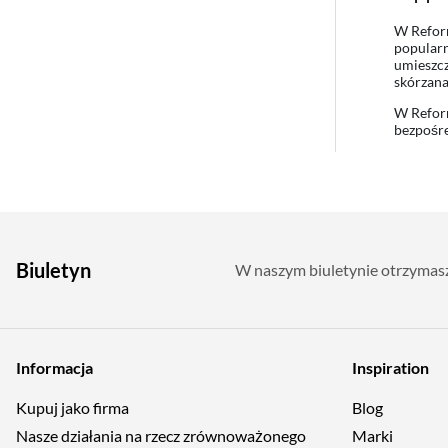
W Reform
popularn
umieszcz
skórzana
W Reform
bezpośre
Biuletyn
W naszym biuletynie otrzymasz 
Informacja
Inspiration
Kupuj jako firma
Blog
Nasze działania na rzecz zrównoważonego
Marki