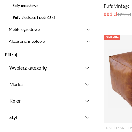
Pufa Vintage -
Sofy modułowe
991 zł
Ordyna
1279 zł
Pufy siedzące i podnóżki
Meble ogrodowe
KAMPANIA
Akcesoria meblowe
Filtruj
Wybierz kategorię
Marka
Kolor
Styl
TRADEMARK LI