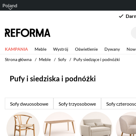
Poland
Darm
KAMPANIA
Meble
Wystrój
Oświetlenie
Dywany
Now
Strona główna
Meble
Sofy
Pufy siedzące i podnóżki
Pufy i siedziska i podnóżki
Sofy dwuosobowe
Sofy trzyosobowe
Sofy czteroo