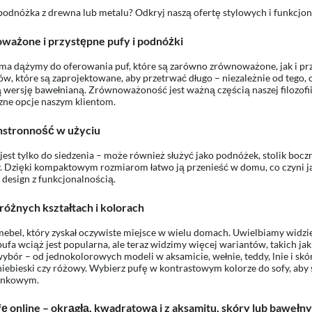
podnóżka z drewna lub metalu? Odkryj naszą ofertę stylowych i funkcjo
ważone i przystępne pufy i podnóżki
a dążymy do oferowania puf, które są zarówno zrównoważone, jak i prz
ów, które są zaprojektowane, aby przetrwać długo – niezależnie od tego, 
ą wersję bawełnianą. Zrównoważoność jest ważną częścią naszej filozof
zne opcje naszym klientom.
stronność w użyciu
 jest tylko do siedzenia – może również służyć jako podnóżek, stolik boc
. Dzięki kompaktowym rozmiarom łatwo ją przenieść w domu, co czyni ją
 design z funkcjonalnością.
różnych kształtach i kolorach
mebel, który zyskał oczywiste miejsce w wielu domach. Uwielbiamy widzieć
pufa wciąż jest popularna, ale teraz widzimy więcej wariantów, takich j
wybór – od jednokolorowych modeli w aksamicie, wełnie, teddy, lnie i skó
 niebieski czy różowy. Wybierz pufę w kontrastowym kolorze do sofy, aby
ynkowym.
ę online – okrągłą, kwadratową i z aksamitu, skóry lub bawełny