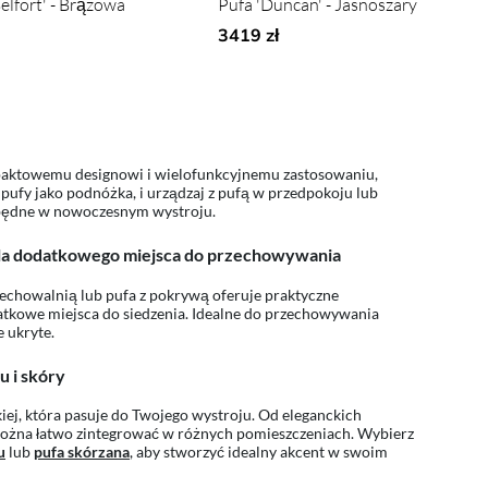
elfort' - Brązowa
Pufa 'Duncan' - Jasnoszary
3419 zł
mpaktowemu designowi i wielofunkcyjnemu zastosowaniu,
 pufy jako podnóżka, i urządzaj z pufą w przedpokoju lub
zbędne w nowoczesnym wystroju.
 dla dodatkowego miejsca do przechowywania
zechowalnią lub pufa z pokrywą oferuje praktyczne
tkowe miejsca do siedzenia. Idealne do przechowywania
 ukryte.
u i skóry
kiej, która pasuje do Twojego wystroju. Od eleganckich
można łatwo zintegrować w różnych pomieszczeniach. Wybierz
u
lub
pufa skórzana
, aby stworzyć idealny akcent w swoim