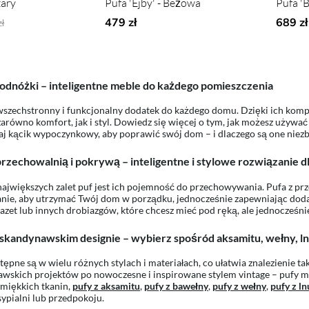
zary
Pufa 'Ejby' - Beżowa
Pufa 'B
narne ceny:
479 zł
689 zł
ł
podnóżki – inteligentne meble do każdego pomieszczenia
wszechstronny i funkcjonalny dodatek do każdego domu. Dzięki ich ko
zarówno komfort, jak i styl. Dowiedz się więcej o tym, jak możesz używać
aj kącik wypoczynkowy, aby poprawić swój dom – i dlaczego są one nie
przechowalnią i pokrywą – inteligentne i stylowe rozwiązanie
największych zalet puf jest ich pojemność do przechowywania. Pufa z pr
nie, aby utrzymać Twój dom w porządku, jednocześnie zapewniając doda
azet lub innych drobiazgów, które chcesz mieć pod ręką, ale jednocześnie
skandynawskim designie – wybierz spośród aksamitu, wełny, ln
tępne są w wielu różnych stylach i materiałach, co ułatwia znalezienie ta
wskich projektów po nowoczesne i inspirowane stylem vintage – pufy 
miękkich tkanin,
pufy z aksamitu
,
pufy z bawełny
,
pufy z wełny
,
pufy z ln
 sypialni lub przedpokoju.