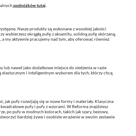
nalnych
podnóżków tutaj
.
ystępne. Nasze produkty są wykonane z wysokiej jakości
czy wybierzesz okrągłą pufę z aksamitu, solidną pufę skórzaną,
ii, a my aktywnie pracujemy nad tym, aby oferować również
zny lub nawet jako dodatkowe miejsce do siedzenia w razie
 elastycznym i inteligentnym wyborem dla tych, którzy chcą
, jak pufy rozwijają się w nowe formy i materiały. Klasyczna
ak kwadratowe pufy i pufy z wzorami. W Reforma znajdziesz
rze, po pufy w modnych kolorach, takich jak szary, beżowy,
 stworzyć bardziej żywe i osobiste wrażenie w swoim zestawie