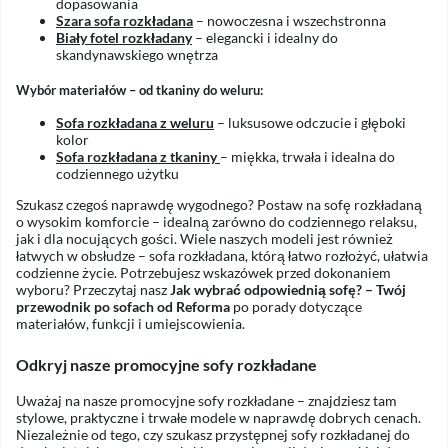
dopasowania
Szara sofa rozkładana
– nowoczesna i wszechstronna
Biały fotel rozkładany
– elegancki i idealny do
skandynawskiego wnętrza
Wybór materiałów – od tkaniny do weluru:
Sofa rozkładana z weluru
– luksusowe odczucie i głęboki
kolor
Sofa rozkładana z tkaniny
– miękka, trwała i idealna do
codziennego użytku
Szukasz czegoś naprawdę wygodnego? Postaw na sofę rozkładaną
o wysokim komforcie – idealną zarówno do codziennego relaksu,
jak i dla nocujących gości. Wiele naszych modeli jest również
łatwych w obsłudze – sofa rozkładana, którą łatwo rozłożyć, ułatwia
codzienne życie. Potrzebujesz wskazówek przed dokonaniem
wyboru? Przeczytaj nasz
Jak wybrać odpowiednią sofę? – Twój
przewodnik po sofach od Reforma
po porady dotyczące
materiałów, funkcji i umiejscowienia.
Odkryj nasze promocyjne sofy rozkładane
Uważaj na nasze promocyjne sofy rozkładane – znajdziesz tam
stylowe, praktyczne i trwałe modele w naprawdę dobrych cenach.
Niezależnie od tego, czy szukasz przystępnej sofy rozkładanej do