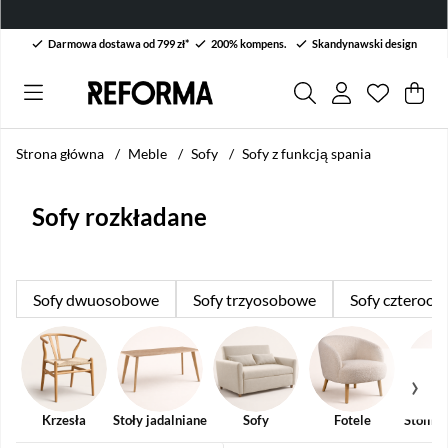
Darmowa dostawa od 799 zł*
200% kompens.
Skandynawski design
Lista życ
Liczba w 
.
Kos
Lic
.
Strona główna
Meble
Sofy
Sofy z funkcją spania
Sofy rozkładane
Sofy dwuosobowe
Sofy trzyosobowe
Sofy czteroo
Krzesła
Stoły jadalniane
Sofy
Fotele
Stoliki