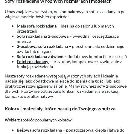
Sofy rozkładane w różnych rozmiarach i modelach
U nas znajdziesz wszystko, od kompaktowych sof rozkładanych po
większe modele. Wybierz spośród:
Mała sofa rozkładana
– idealna do salonu lub małych
przestrzeni
Sofa rozkładana 2-osobowa
– wygodna i oszczędzająca
miejsce
3-osobowa sofa rozkładana
– przestronna do codziennego
użytku lub dla gości
Sofa rozkładana z dwiem
– dodatkowy komfort i przestrzeń
Fotel rozkładany
– przytulne, kompaktowe rozwiązanie z
funkcją rozkładania
Nasze sofy rozkładane występują w różnych stylach i idealnie
nadają się jako dodatkowe miejsce do spania dla gości lub jako
praktyczne rozwiązanie w salonie. Mamy również
sofy 2-osobowe
dla tych, którzy nie potrzebują funkcji rozkładania, ale szukają
kompaktowej alternatywy.
Kolory i materiały, które pasują do Twojego wnętrza
Wybierz spośród popularnych kolorów:
Beżowa sofa rozkładana
– ponadczasowa, ciepła i łatwa do