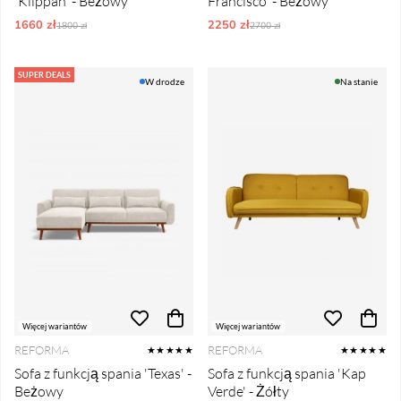
'Klippan' - Beżowy
Francisco' - Beżowy
1660 zł
Ordynarne ceny:
2250 zł
Ordynarne ceny:
1800 zł
2700 zł
SUPER DEALS
W drodze
Na stanie
Więcej wariantów
Więcej wariantów
REFORMA
REFORMA
★★★★★
★★★★★
Sofa z funkcją spania 'Texas' -
Sofa z funkcją spania 'Kap
Beżowy
Verde' - Żółty