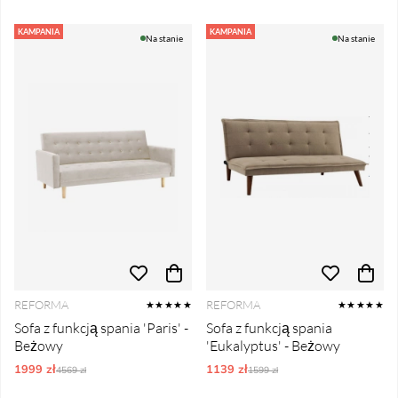
KAMPANIA
KAMPANIA
Na stanie
Na stanie
REFORMA
REFORMA
★★★★★
★★★★★
Sofa z funkcją spania 'Paris' -
Sofa z funkcją spania
Beżowy
'Eukalyptus' - Beżowy
1999 zł
Ordynarne ceny:
1139 zł
Ordynarne ceny:
4569 zł
1599 zł