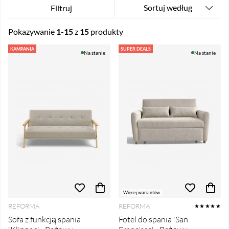
Sortuj według
Filtruj
Pokazywanie
1-15
z
15
produkty
Produkty
KAMPANIA
SUPER DEALS
Na stanie
Na stanie
Więcej wariantów
REFORMA
REFORMA
★★★★★
Sofa z funkcją spania
Fotel do spania 'San