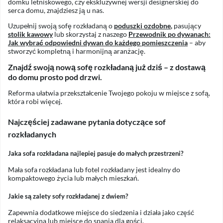
domku letniskowego, czy ekskluzywnej wersji designerskiej do
serca domu, znajdziesz ją u nas.
Uzupełnij swoją sofę rozkładaną o
poduszki ozdobne
,
pasujący
stolik kawowy
lub skorzystaj z naszego
Przewodnik po dywanach:
Jak wybrać odpowiedni dywan do każdego pomieszczenia
– aby
stworzyć kompletną i harmonijną aranżację.
Znajdź swoją nową sofę rozkładaną już dziś – z dostawą
do domu prosto pod drzwi.
Reforma ułatwia przekształcenie Twojego pokoju w miejsce z sofą,
która robi więcej.
Najczęściej zadawane pytania dotyczące sof
rozkładanych
Jaka sofa rozkładana najlepiej pasuje do małych przestrzeni?
Mała sofa rozkładana lub fotel rozkładany jest idealny do
kompaktowego życia lub małych mieszkań.
Jakie są zalety sofy rozkładanej z dwiem?
Zapewnia dodatkowe miejsce do siedzenia i działa jako część
relaksacyjna lub miejsce do spania dla gości.