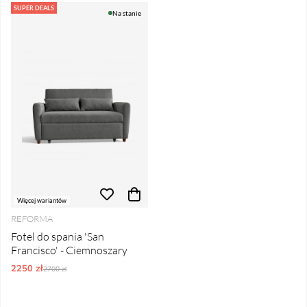
SUPER DEALS
Na stanie
Więcej wariantów
REFORMA
Fotel do spania 'San
Francisco' - Ciemnoszary
2250 zł
Ordynarne ceny:
2700 zł