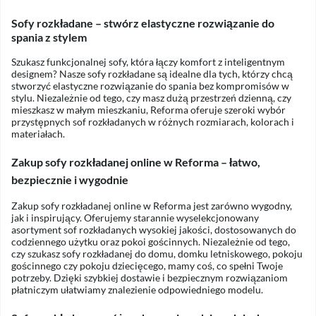
Sofy rozkładane – stwórz elastyczne rozwiązanie do
spania z stylem
Szukasz funkcjonalnej sofy, która łączy komfort z inteligentnym
designem? Nasze sofy rozkładane są idealne dla tych, którzy chcą
stworzyć elastyczne rozwiązanie do spania bez kompromisów w
stylu. Niezależnie od tego, czy masz dużą przestrzeń dzienną, czy
mieszkasz w małym mieszkaniu, Reforma oferuje szeroki wybór
przystępnych sof rozkładanych w różnych rozmiarach, kolorach i
materiałach.
Zakup sofy rozkładanej online w Reforma – łatwo,
bezpiecznie i wygodnie
Zakup sofy rozkładanej online w Reforma jest zarówno wygodny,
jak i inspirujący. Oferujemy starannie wyselekcjonowany
asortyment sof rozkładanych wysokiej jakości, dostosowanych do
codziennego użytku oraz pokoi gościnnych. Niezależnie od tego,
czy szukasz sofy rozkładanej do domu, domku letniskowego, pokoju
gościnnego czy pokoju dziecięcego, mamy coś, co spełni Twoje
potrzeby. Dzięki szybkiej dostawie i bezpiecznym rozwiązaniom
płatniczym ułatwiamy znalezienie odpowiedniego modelu.