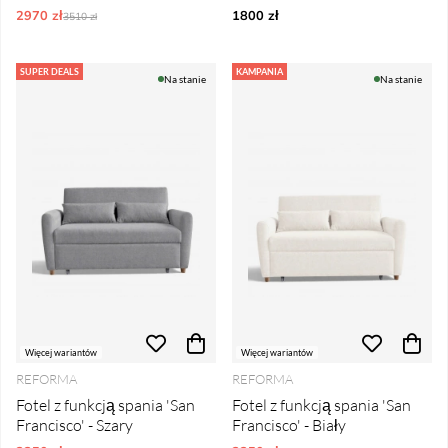
2970 zł
Ordynarne ceny:
1800 zł
3510 zł
SUPER DEALS
KAMPANIA
Na stanie
Na stanie
Więcej wariantów
Więcej wariantów
REFORMA
REFORMA
Fotel z funkcją spania 'San
Fotel z funkcją spania 'San
Francisco' - Szary
Francisco' - Biały