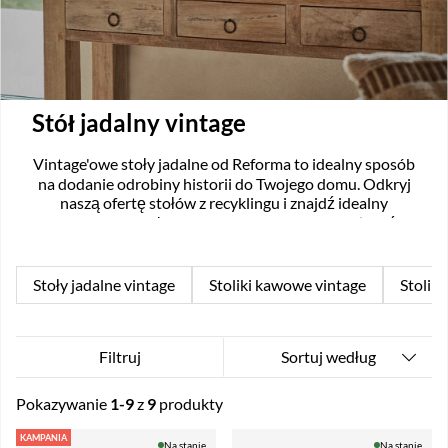
Stół jadalny vintage
Vintage'owe stoły jadalne od Reforma to idealny sposób
na dodanie odrobiny historii do Twojego domu. Odkryj
naszą ofertę stołów z recyklingu i znajdź idealny
vintage'owy stół jadalny dla swojego domu już dziś.
Stoły jadalne vintage
Stoliki kawowe vintage
Stoliki
Sortuj według
Filtruj
Pokazywanie
1-9
z
9
produkty
Produkty
KAMPANIA
Na stanie
Na stanie