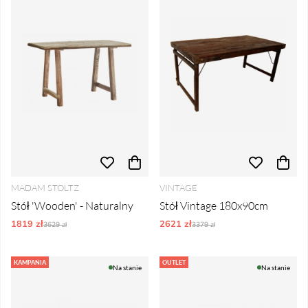
MADAM STOLTZ
VINTAGE
Stół 'Wooden' - Naturalny
Stół Vintage 180x90cm
1819 zł
Ordynarne ceny:
2621 zł
Ordynarne ceny:
3629 zł
3379 zł
KAMPANIA
OUTLET
Na stanie
Na stanie