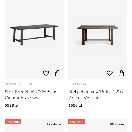
ROWICO HOME
REFORMA
Stół 'Brooklyn' 220x95cm -
Stół jadalniany 'Birka' 120 x
Ciemnobrązowy
75 cm - Vintage
5929 zł
1590 zł
KAMPANIA
KAMPANIA
Na stanie
Na stanie