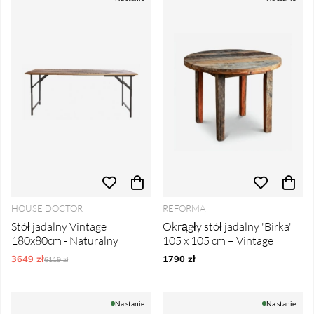
HOUSE DOCTOR
REFORMA
Stół jadalny Vintage
Okrągły stół jadalny 'Birka'
180x80cm - Naturalny
105 x 105 cm – Vintage
3649 zł
Ordynarne ceny:
1790 zł
6119 zł
Na stanie
Na stanie