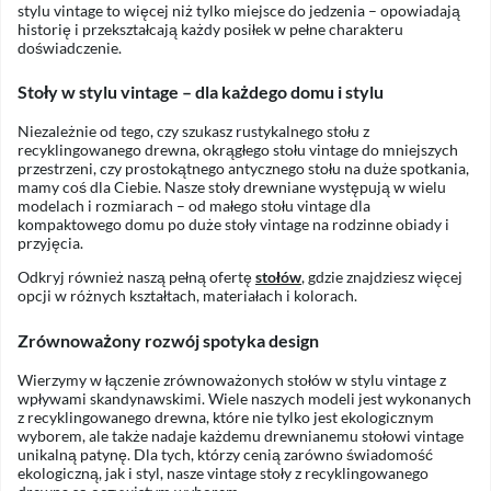
stylu vintage to więcej niż tylko miejsce do jedzenia – opowiadają
historię i przekształcają każdy posiłek w pełne charakteru
doświadczenie.
Stoły w stylu vintage – dla każdego domu i stylu
Niezależnie od tego, czy szukasz rustykalnego stołu z
recyklingowanego drewna, okrągłego stołu vintage do mniejszych
przestrzeni, czy prostokątnego antycznego stołu na duże spotkania,
mamy coś dla Ciebie. Nasze stoły drewniane występują w wielu
modelach i rozmiarach – od małego stołu vintage dla
kompaktowego domu po duże stoły vintage na rodzinne obiady i
przyjęcia.
Odkryj również naszą pełną ofertę
stołów
, gdzie znajdziesz więcej
opcji w różnych kształtach, materiałach i kolorach.
Zrównoważony rozwój spotyka design
Wierzymy w łączenie zrównoważonych stołów w stylu vintage z
wpływami skandynawskimi. Wiele naszych modeli jest wykonanych
z recyklingowanego drewna, które nie tylko jest ekologicznym
wyborem, ale także nadaje każdemu drewnianemu stołowi vintage
unikalną patynę. Dla tych, którzy cenią zarówno świadomość
ekologiczną, jak i styl, nasze vintage stoły z recyklingowanego