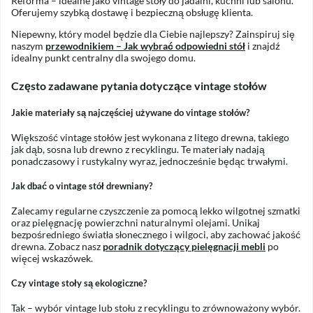
Reforma – idealne jako vintage stoły do jadalni, kuchni lub salonu.
Oferujemy szybką dostawę i bezpieczną obsługę klienta.
Niepewny, który model będzie dla Ciebie najlepszy? Zainspiruj się
naszym
przewodnikiem – Jak wybrać odpowiedni stół
i znajdź
idealny punkt centralny dla swojego domu.
Często zadawane pytania dotyczące vintage stołów
Jakie materiały są najczęściej używane do vintage stołów?
Większość vintage stołów jest wykonana z litego drewna, takiego
jak dąb, sosna lub drewno z recyklingu. Te materiały nadają
ponadczasowy i rustykalny wyraz, jednocześnie będąc trwałymi.
Jak dbać o vintage stół drewniany?
Zalecamy regularne czyszczenie za pomocą lekko wilgotnej szmatki
oraz pielęgnację powierzchni naturalnymi olejami. Unikaj
bezpośredniego światła słonecznego i wilgoci, aby zachować jakość
drewna. Zobacz nasz
poradnik dotyczący pielęgnacji mebli
po
więcej wskazówek.
Czy vintage stoły są ekologiczne?
Tak – wybór vintage lub stołu z recyklingu to zrównoważony wybór.