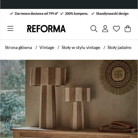
Darmowa dostawa od 799 zł*
200% kompens.
Skandynawski design
Lista życ
Liczba w 
.
Kos
Lic
.
Strona główna
Vintage
Stoły w stylu vintage
Stoły jadalne vi