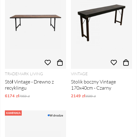
TRADEMARK LIVING
VINTAGE
Stół Vintage - Drewno z
Stolik boczny Vintage
recyklingu
170x40cm - Czarny
6174 zł
Ordynarne ceny:
2149 zł
Ordynarne ceny:
7959 zł
3589 zł
KAMPANIA
W drodze