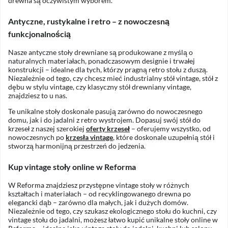
drewna są oczywistym wyborem.
Antyczne, rustykalne i retro – z nowoczesną
funkcjonalnością
Nasze antyczne stoły drewniane są produkowane z myślą o
naturalnych materiałach, ponadczasowym designie i trwałej
konstrukcji – idealne dla tych, którzy pragną retro stołu z duszą.
Niezależnie od tego, czy chcesz mieć industrialny stół vintage, stół z
dębu w stylu vintage, czy klasyczny stół drewniany vintage,
znajdziesz to u nas.
Te unikalne stoły doskonale pasują zarówno do nowoczesnego
domu, jak i do jadalni z retro wystrojem. Dopasuj swój stół do
krzeseł z naszej szerokiej
oferty krzeseł
– oferujemy wszystko, od
nowoczesnych po
krzesła vintage
, które doskonale uzupełnią stół i
stworzą harmonijną przestrzeń do jedzenia.
Kup vintage stoły online w Reforma
W Reforma znajdziesz przystępne vintage stoły w różnych
kształtach i materiałach – od recyklingowanego drewna po
elegancki dąb – zarówno dla małych, jak i dużych domów.
Niezależnie od tego, czy szukasz ekologicznego stołu do kuchni, czy
vintage stołu do jadalni, możesz łatwo kupić unikalne stoły online w