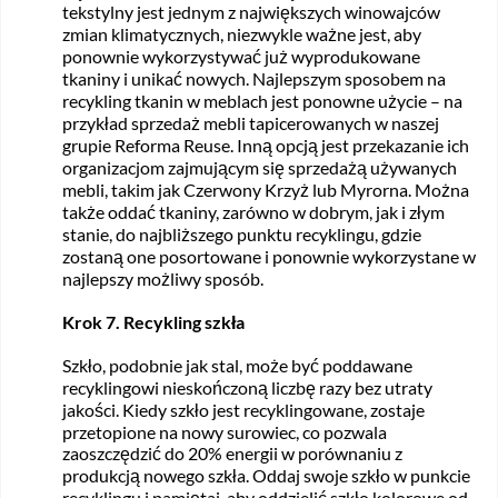
tekstylny jest jednym z największych winowajców
zmian klimatycznych, niezwykle ważne jest, aby
ponownie wykorzystywać już wyprodukowane
tkaniny i unikać nowych. Najlepszym sposobem na
recykling tkanin w meblach jest ponowne użycie – na
przykład sprzedaż mebli tapicerowanych w naszej
grupie
Reforma Reuse
. Inną opcją jest przekazanie ich
organizacjom zajmującym się sprzedażą używanych
mebli, takim jak Czerwony Krzyż lub Myrorna. Można
także oddać tkaniny, zarówno w dobrym, jak i złym
stanie, do najbliższego punktu recyklingu, gdzie
zostaną one posortowane i ponownie wykorzystane w
najlepszy możliwy sposób.
Krok 7. Recykling szkła
Szkło, podobnie jak stal, może być poddawane
recyklingowi nieskończoną liczbę razy bez utraty
jakości. Kiedy szkło jest recyklingowane, zostaje
przetopione na nowy surowiec, co pozwala
zaoszczędzić do 20% energii w porównaniu z
produkcją nowego szkła. Oddaj swoje szkło w punkcie
recyklingu i pamiętaj, aby oddzielić szkło kolorowe od