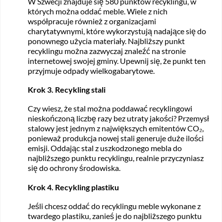
W Szwecji znajduje się 580 punktów recyklingu, w
których można oddać meble. Wiele z nich
współpracuje również z organizacjami
charytatywnymi, które wykorzystują nadające się do
ponownego użycia materiały. Najbliższy punkt
recyklingu można zazwyczaj znaleźć na stronie
internetowej swojej gminy. Upewnij się, że punkt ten
przyjmuje odpady wielkogabarytowe.
Krok 3. Recykling stali
Czy wiesz, że stal można poddawać recyklingowi
nieskończoną liczbę razy bez utraty jakości? Przemysł
stalowy jest jednym z największych emitentów CO₂,
ponieważ produkcja nowej stali generuje duże ilości
emisji. Oddając stal z uszkodzonego mebla do
najbliższego punktu recyklingu, realnie przyczyniasz
się do ochrony środowiska.
Krok 4. Recykling plastiku
Jeśli chcesz oddać do recyklingu meble wykonane z
twardego plastiku, zanieś je do najbliższego punktu