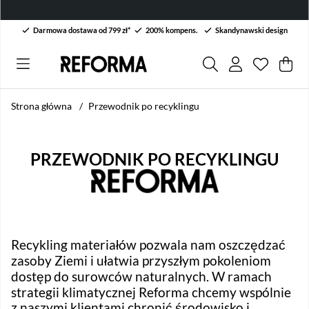
Darmowa dostawa od 799 zł*
200% kompens.
Skandynawski design
Lista życ
Liczba w 
.
Kos
Lic
.
Strona główna
Przewodnik po recyklingu
PRZEWODNIK PO RECYKLINGU
Recykling materiałów pozwala nam oszczędzać
zasoby Ziemi i ułatwia przyszłym pokoleniom
dostęp do surowców naturalnych. W ramach
strategii klimatycznej Reforma chcemy wspólnie
z naszymi klientami chronić środowisko i