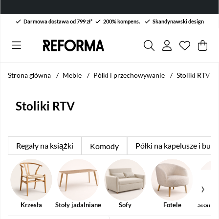
Darmowa dostawa od 799 zł*
200% kompens.
Skandynawski design
Lista życ
Liczba w 
.
Kos
Lic
.
Strona główna
Meble
Półki i przechowywanie
Stoliki RTV
Stoliki RTV
Regały na książki
Półki na kapelusze i buty
Komody
Krzesła
Stoły jadalniane
Sofy
Fotele
Stoliki