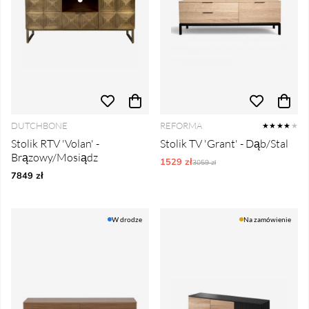
DUTCHBONE
REFORMA
★★★★
★
Stolik RTV 'Volan' -
Stolik TV 'Grant' - Dąb/Stal
Brązowy/Mosiądz
1529 zł
Ordynarne ceny:
3059 zł
7849 zł
W drodze
Na zamówienie