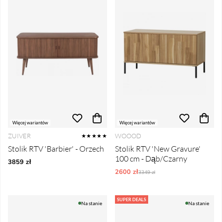
Więcej wariantów
Więcej wariantów
ZUIVER
WOOOD
★★★★★
Stolik RTV 'Barbier' - Orzech
Stolik RTV 'New Gravure'
100 cm - Dąb/Czarny
3859 zł
2600 zł
Ordynarne ceny:
3349 zł
SUPER DEALS
Na stanie
Na stanie