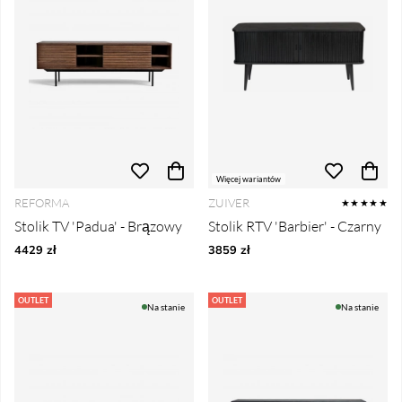
Więcej wariantów
REFORMA
ZUIVER
★★★★★
Stolik TV 'Padua' - Brązowy
Stolik RTV 'Barbier' - Czarny
4429 zł
3859 zł
OUTLET
OUTLET
Na stanie
Na stanie