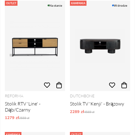
OUTLET
KAMPANIA
Na stanie
W drodze
REFORMA
DUTCHBONE
Stolik RTV 'Line' -
Stolik TV 'Kenji' - Brązowy
Dąb/Czarny
2289 zł
Ordynarne ceny:
4569 zł
1279 zł
Ordynarne ceny:
2559 zł
KAMPANIA
OUTLET