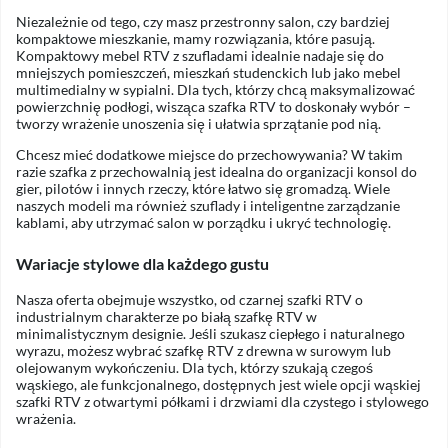
Niezależnie od tego, czy masz przestronny salon, czy bardziej
kompaktowe mieszkanie, mamy rozwiązania, które pasują.
Kompaktowy mebel RTV z szufladami idealnie nadaje się do
mniejszych pomieszczeń, mieszkań studenckich lub jako mebel
multimedialny w sypialni. Dla tych, którzy chcą maksymalizować
powierzchnię podłogi, wisząca szafka RTV to doskonały wybór –
tworzy wrażenie unoszenia się i ułatwia sprzątanie pod nią.
Chcesz mieć dodatkowe miejsce do przechowywania? W takim
razie szafka z przechowalnią jest idealna do organizacji konsol do
gier, pilotów i innych rzeczy, które łatwo się gromadzą. Wiele
naszych modeli ma również szuflady i inteligentne zarządzanie
kablami, aby utrzymać salon w porządku i ukryć technologię.
Wariacje stylowe dla każdego gustu
Nasza oferta obejmuje wszystko, od czarnej szafki RTV o
industrialnym charakterze po białą szafkę RTV w
minimalistycznym designie. Jeśli szukasz ciepłego i naturalnego
wyrazu, możesz wybrać szafkę RTV z drewna w surowym lub
olejowanym wykończeniu. Dla tych, którzy szukają czegoś
wąskiego, ale funkcjonalnego, dostępnych jest wiele opcji wąskiej
szafki RTV z otwartymi półkami i drzwiami dla czystego i stylowego
wrażenia.