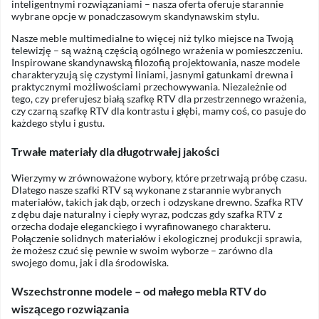
inteligentnymi rozwiązaniami – nasza oferta oferuje starannie
wybrane opcje w ponadczasowym skandynawskim stylu.
Nasze meble multimedialne to więcej niż tylko miejsce na Twoją
telewizję – są ważną częścią ogólnego wrażenia w pomieszczeniu.
Inspirowane skandynawską filozofią projektowania, nasze modele
charakteryzują się czystymi liniami, jasnymi gatunkami drewna i
praktycznymi możliwościami przechowywania. Niezależnie od
tego, czy preferujesz białą szafkę RTV dla przestrzennego wrażenia,
czy czarną szafkę RTV dla kontrastu i głębi, mamy coś, co pasuje do
każdego stylu i gustu.
Trwałe materiały dla długotrwałej jakości
Wierzymy w zrównoważone wybory, które przetrwają próbę czasu.
Dlatego nasze szafki RTV są wykonane z starannie wybranych
materiałów, takich jak dąb, orzech i odzyskane drewno. Szafka RTV
z dębu daje naturalny i ciepły wyraz, podczas gdy szafka RTV z
orzecha dodaje eleganckiego i wyrafinowanego charakteru.
Połączenie solidnych materiałów i ekologicznej produkcji sprawia,
że możesz czuć się pewnie w swoim wyborze – zarówno dla
swojego domu, jak i dla środowiska.
Wszechstronne modele – od małego mebla RTV do
wiszącego rozwiązania