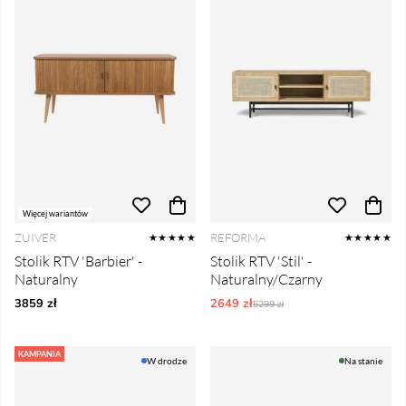
Więcej wariantów
ZUIVER
REFORMA
★★★★★
★★★★★
Stolik RTV 'Barbier' -
Stolik RTV 'Stil' -
Naturalny
Naturalny/Czarny
3859 zł
2649 zł
Ordynarne ceny:
5299 zł
KAMPANIA
W drodze
Na stanie