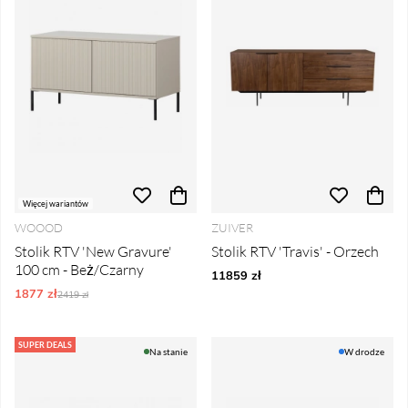
Więcej wariantów
WOOOD
ZUIVER
Stolik RTV 'New Gravure'
Stolik RTV 'Travis' - Orzech
100 cm - Beż/Czarny
11859 zł
1877 zł
Ordynarne ceny:
2419 zł
SUPER DEALS
Na stanie
W drodze