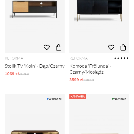
REFORMA
REFORMA
★★★★★
Stolik TV 'Koln' - Dąb/Czarny
Komoda 'Frölunda' -
Czarny/Mosiądz
1069 zł
Ordynarne ceny:
2129 zł
3599 zł
Ordynarne ceny:
7189 zł
KAMPANIA
W drodze
Na stanie