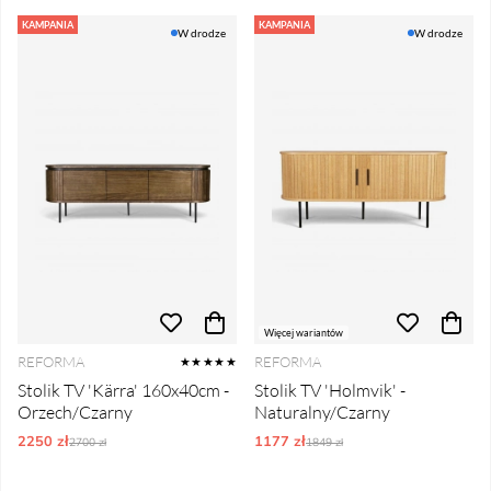
KAMPANIA
KAMPANIA
W drodze
W drodze
Więcej wariantów
REFORMA
REFORMA
★★★★★
Stolik TV 'Kärra' 160x40cm -
Stolik TV 'Holmvik' -
Orzech/Czarny
Naturalny/Czarny
2250 zł
Ordynarne ceny:
1177 zł
Ordynarne ceny:
2700 zł
1849 zł