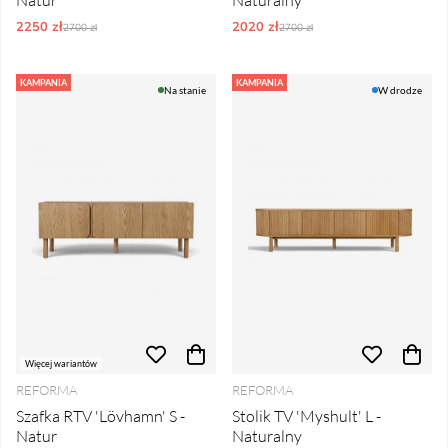
Natur
Naturalny
2250 zł
Ordynarne ceny:
2020 zł
Ordynarne ceny:
2700 zł
2700 zł
KAMPANIA
KAMPANIA
Na stanie
W drodze
Więcej wariantów
REFORMA
REFORMA
Szafka RTV 'Lövhamn' S -
Stolik TV 'Myshult' L -
Natur
Naturalny