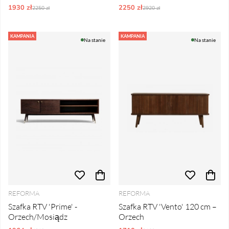
1930 zł
Ordynarne ceny:
2250 zł
Ordynarne ceny:
2250 zł
2920 zł
KAMPANIA
KAMPANIA
Na stanie
Na stanie
REFORMA
REFORMA
Szafka RTV 'Prime' -
Szafka RTV 'Vento' 120 cm –
Orzech/Mosiądz
Orzech