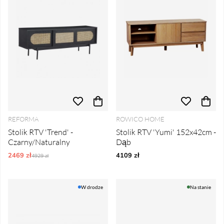
REFORMA
ROWICO HOME
Stolik RTV 'Trend' -
Stolik RTV 'Yumi' 152x42cm -
Czarny/Naturalny
Dąb
2469 zł
Ordynarne ceny:
4109 zł
4929 zł
W drodze
Na stanie