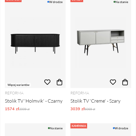
W drodze
Na stanie
Więcej wariantów
REFORMA
REFORMA
Stolik TV 'Holmvik' - Czarny
Stolik TV 'Creme' - Szary
1574 zł
Ordynarne ceny:
3039 zł
Ordynarne ceny:
2009 zł
6069 zł
KAMPANIA
Na stanie
W drodze