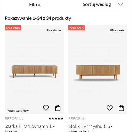
Sortuj według
Filtruj
Pokazywanie
1-34
z
34
produkty
Produkty
KAMPANIA
KAMPANIA
Na stanie
Na stanie
Więcej wariantów
REFORMA
REFORMA
★★★★★
Szafka RTV 'Lövhamn' L -
Stolik TV 'Myshult' S -