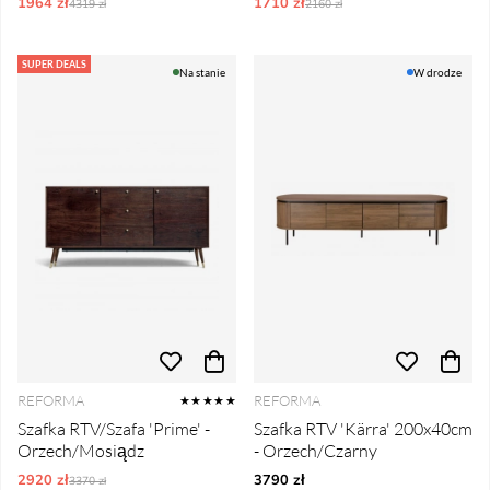
1964 zł
Ordynarne ceny:
1710 zł
Ordynarne ceny:
4319 zł
2160 zł
SUPER DEALS
Na stanie
W drodze
REFORMA
REFORMA
★★★★★
Szafka RTV/Szafa 'Prime' -
Szafka RTV 'Kärra' 200x40cm
Orzech/Mosiądz
- Orzech/Czarny
2920 zł
Ordynarne ceny:
3790 zł
3370 zł