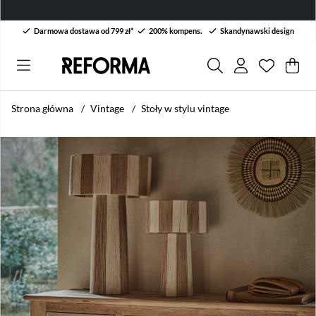
Darmowa dostawa od 799 zł*
200% kompens.
Skandynawski design
Lista życ
Liczba w 
.
Kos
Lic
.
Strona główna
Vintage
Stoły w stylu vintage