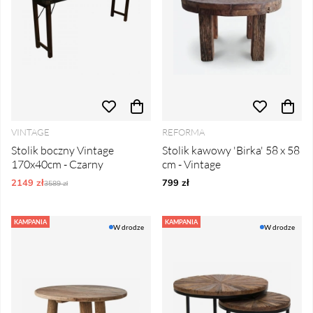
VINTAGE
REFORMA
Stolik boczny Vintage
Stolik kawowy 'Birka' 58 x 58
170x40cm - Czarny
cm - Vintage
2149 zł
Ordynarne ceny:
799 zł
3589 zł
KAMPANIA
KAMPANIA
W drodze
W drodze