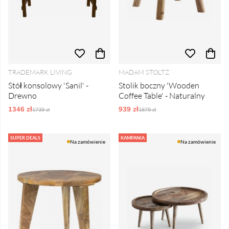
TRADEMARK LIVING
MADAM STOLTZ
Stół konsolowy 'Sanil' -
Stolik boczny 'Wooden
Drewno
Coffee Table' - Naturalny
1346 zł
Ordynarne ceny:
939 zł
Ordynarne ceny:
1739 zł
1879 zł
SUPER DEALS
KAMPANIA
Na zamówienie
Na zamówienie