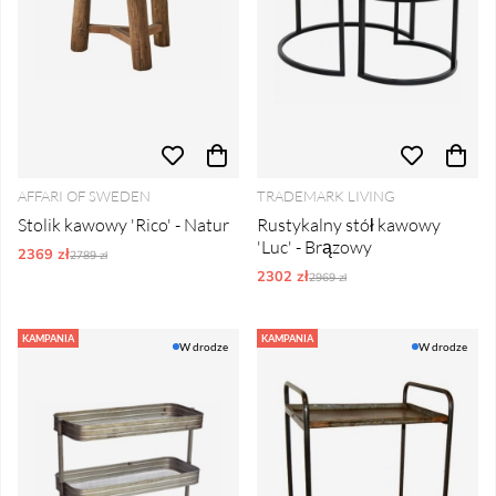
AFFARI OF SWEDEN
TRADEMARK LIVING
Stolik kawowy 'Rico' - Natur
Rustykalny stół kawowy
'Luc' - Brązowy
2369 zł
Ordynarne ceny:
2789 zł
2302 zł
Ordynarne ceny:
2969 zł
KAMPANIA
KAMPANIA
W drodze
W drodze