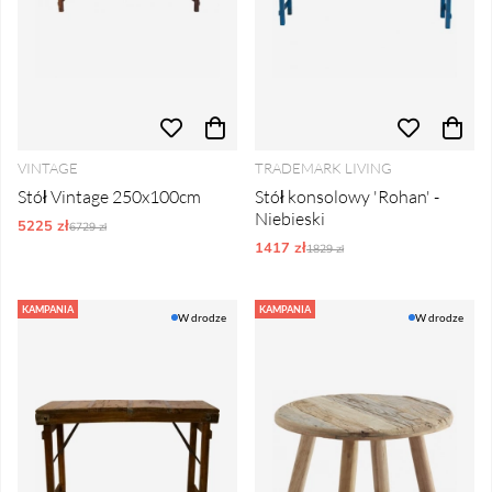
VINTAGE
TRADEMARK LIVING
Stół Vintage 250x100cm
Stół konsolowy 'Rohan' -
Niebieski
5225 zł
Ordynarne ceny:
6729 zł
1417 zł
Ordynarne ceny:
1829 zł
KAMPANIA
KAMPANIA
W drodze
W drodze