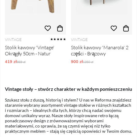
VINTAGE
VINTAGE
★★★★★
Stolik kawowy 'Vintage'
Stolik kawowy 'Manarola' 2
Okrągły 50cm - Natur
części - Brązowy
419 zł
Ordynarne ceny:
900 zł
Ordynarne ceny:
869 zł
1350 zł
Vintage stoły – stwórz charakter w każdym pomieszczeniu
Szukasz stołu z duszą, historią i stylem? U nas w Reforma znajdziesz
starannie wybrany asortyment vintage stołów w różnych kształtach
i rozmiarach – idealnych dla tych, którzy chcą nadać swojemu
domowi unikalny wyraz. Nasze stoły inspirowane retro łączą
ponadczasowy design z zrównoważonymi wyborami
materiałowymi, co sprawia, że są czymś więcej niż tylko
praktycznym meblem – stają się częścią opowieści w Twoim domu.