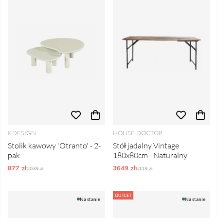
KDESIGN
HOUSE DOCTOR
Stolik kawowy 'Otranto' - 2-
Stół jadalny Vintage
pak
180x80cm - Naturalny
877 zł
Ordynarne ceny:
3649 zł
Ordynarne ceny:
2039 zł
6119 zł
OUTLET
Na stanie
Na stanie