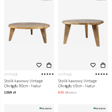
VINTAGE
VINTAGE
★★★★★
★★★★★
Stolik kawowy Vintage
Stolik kawowy Vintage
Okrągły 80cm - Natur
Okrągły 65cm - Natur
1369 zł
630 zł
Ordynarne ceny:
1030 zł
Na stanie
Na stanie