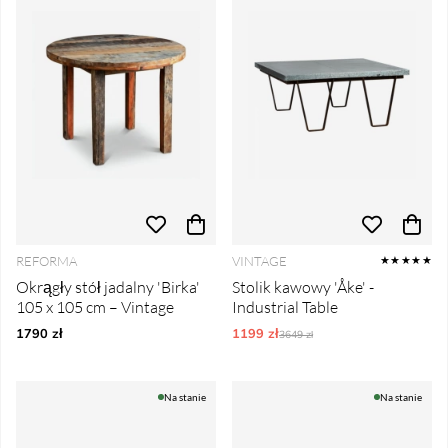
REFORMA
VINTAGE
★★★★★
Okrągły stół jadalny 'Birka'
Stolik kawowy 'Åke' -
105 x 105 cm – Vintage
Industrial Table
1790 zł
1199 zł
Ordynarne ceny:
3649 zł
Na stanie
Na stanie