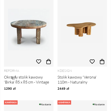
REFORMA
KDESIGN
Okrągły stolik kawowy
Stolik kawowy 'Verona'
'Birka' 85 x 85 cm - Vintage
110m - Naturalny
1290 zł
2449 zł
KAMPANIA
KAMPANIA
Na stanie
Na stanie