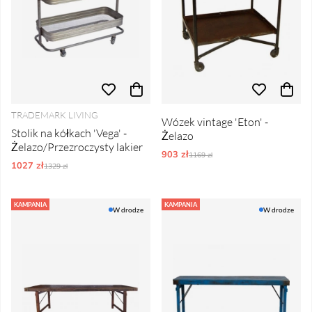
TRADEMARK LIVING
Wózek vintage 'Eton' -
Stolik na kółkach 'Vega' -
Żelazo
Żelazo/Przezroczysty lakier
903 zł
Ordynarne ceny:
1169 zł
1027 zł
Ordynarne ceny:
1329 zł
KAMPANIA
KAMPANIA
W drodze
W drodze