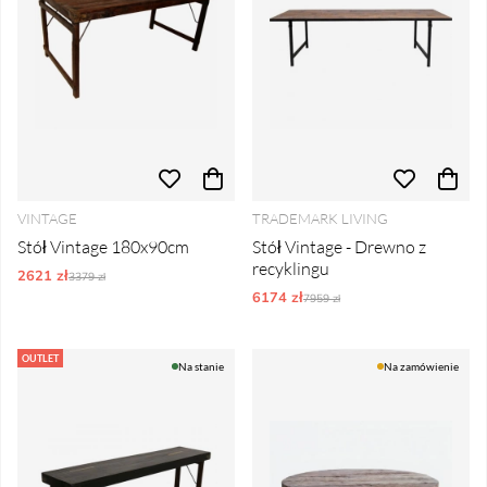
VINTAGE
TRADEMARK LIVING
Stół Vintage 180x90cm
Stół Vintage - Drewno z
recyklingu
2621 zł
Ordynarne ceny:
3379 zł
6174 zł
Ordynarne ceny:
7959 zł
OUTLET
Na stanie
Na zamówienie