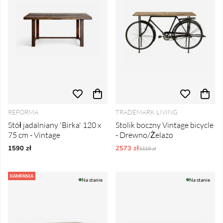
REFORMA
TRADEMARK LIVING
Stół jadalniany 'Birka' 120 x
Stolik boczny Vintage bicycle
75 cm - Vintage
- Drewno/Żelazo
1590 zł
2573 zł
Ordynarne ceny:
3319 zł
KAMPANIA
Na stanie
Na stanie