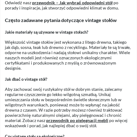
Odwiedź nasz
przewodnik – Jak wybrać odpowiedni stół
po
porady i inspiracje, jak stworzyć odpowiedni klimat w domu.
Często zadawane pytania dotyczące vintage stołów
Jakie materiały są używane w vintage stołach?
Większość vintage stołów jest wykonana z litego drewna, takiego
jak dąb, sosna, teak lub drewno z recyklingu. Materiały te są trwałe,
odporne na uszkodzenia i nadają stołowi unikalny charakter. Wiele
naszych modeli jest również oznaczonych ekologicznymi
certyfikatami i produkowanych z myślą o zrównoważonym
designie.
Jak dbać o vintage stół?
Aby zachować swój rustykalny stół w dobrym stanie, zalecamy
regularne czyszczenie go lekko wilgotną szmatką. Unikaj
umieszczania stołu w bezpośrednim świetle słonecznym lub w
wilgotnych warunkach, ponieważ może to wpłynąć na jakość
drewna z czasem. W razie potrzeby możesz również traktować
powierzchnię naturalnymi olejami, aby pielęgnować i chronić
materiał. Zobacz nasz
przewodnik po pielęgnacji mebli
po więcej
wskazówek i porad, jak najlepiej dbać o swój stół.
Czy vintage stoły są ekologiczne?