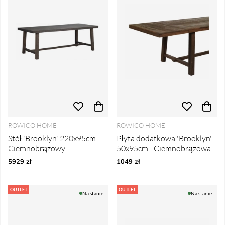
ROWICO HOME
ROWICO HOME
Stół 'Brooklyn' 220x95cm -
Płyta dodatkowa 'Brooklyn'
Ciemnobrązowy
50x95cm - Ciemnobrązowa
5929 zł
1049 zł
OUTLET
OUTLET
Na stanie
Na stanie