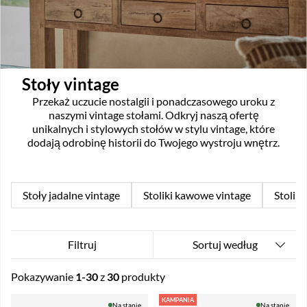
Stoły vintage
Przekaż uczucie nostalgii i ponadczasowego uroku z
naszymi vintage stołami. Odkryj naszą ofertę
unikalnych i stylowych stołów w stylu vintage, które
dodają odrobinę historii do Twojego wystroju wnętrz.
Stoły jadalne vintage
Stoliki kawowe vintage
Stoliki
Sortuj według
Filtruj
Pokazywanie
1-30
z
30
produkty
Produkty
KAMPANIA
Na stanie
Na stanie