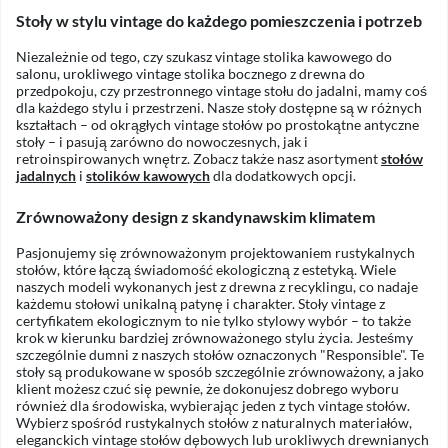
Stoły w stylu vintage do każdego pomieszczenia i potrzeb
Niezależnie od tego, czy szukasz vintage stolika kawowego do
salonu, urokliwego vintage stolika bocznego z drewna do
przedpokoju, czy przestronnego vintage stołu do jadalni, mamy coś
dla każdego stylu i przestrzeni. Nasze stoły dostępne są w różnych
kształtach – od okrągłych vintage stołów po prostokątne antyczne
stoły – i pasują zarówno do nowoczesnych, jak i
retroinspirowanych wnętrz. Zobacz także nasz asortyment
stołów
jadalnych
i
stolików kawowych
dla dodatkowych opcji.
Zrównoważony design z skandynawskim klimatem
Pasjonujemy się zrównoważonym projektowaniem rustykalnych
stołów, które łączą świadomość ekologiczną z estetyką. Wiele
naszych modeli wykonanych jest z drewna z recyklingu, co nadaje
każdemu stołowi unikalną patynę i charakter. Stoły vintage z
certyfikatem ekologicznym to nie tylko stylowy wybór – to także
krok w kierunku bardziej zrównoważonego stylu życia. Jesteśmy
szczególnie dumni z naszych stołów oznaczonych "Responsible". Te
stoły są produkowane w sposób szczególnie zrównoważony, a jako
klient możesz czuć się pewnie, że dokonujesz dobrego wyboru
również dla środowiska, wybierając jeden z tych vintage stołów.
Wybierz spośród rustykalnych stołów z naturalnych materiałów,
eleganckich vintage stołów dębowych lub urokliwych drewnianych