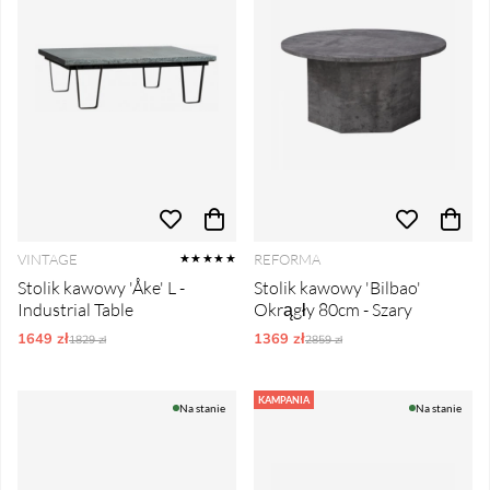
VINTAGE
REFORMA
★★★★★
Stolik kawowy 'Åke' L -
Stolik kawowy 'Bilbao'
Industrial Table
Okrągły 80cm - Szary
1649 zł
Ordynarne ceny:
1369 zł
Ordynarne ceny:
1829 zł
2859 zł
KAMPANIA
Na stanie
Na stanie