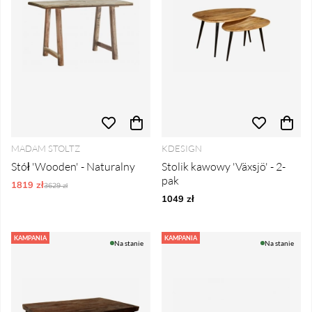
MADAM STOLTZ
KDESIGN
Stół 'Wooden' - Naturalny
Stolik kawowy 'Växsjö' - 2-
pak
1819 zł
Ordynarne ceny:
3629 zł
1049 zł
KAMPANIA
KAMPANIA
Na stanie
Na stanie