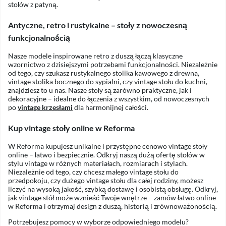
stołów z patyną.
Antyczne, retro i rustykalne – stoły z nowoczesną
funkcjonalnością
Nasze modele inspirowane retro z duszą łączą klasyczne
wzornictwo z dzisiejszymi potrzebami funkcjonalności. Niezależnie
od tego, czy szukasz rustykalnego stolika kawowego z drewna,
vintage stolika bocznego do sypialni, czy vintage stołu do kuchni,
znajdziesz to u nas. Nasze stoły są zarówno praktyczne, jak i
dekoracyjne – idealne do łączenia z wszystkim, od nowoczesnych
po
vintage krzesłami
dla harmonijnej całości.
Kup vintage stoły online w Reforma
W Reforma kupujesz unikalne i przystępne cenowo vintage stoły
online – łatwo i bezpiecznie. Odkryj naszą dużą ofertę stołów w
stylu vintage w różnych materiałach, rozmiarach i stylach.
Niezależnie od tego, czy chcesz małego vintage stołu do
przedpokoju, czy dużego vintage stołu dla całej rodziny, możesz
liczyć na wysoką jakość, szybką dostawę i osobistą obsługę. Odkryj,
jak vintage stół może wznieść Twoje wnętrze – zamów łatwo online
w Reforma i otrzymaj design z duszą, historią i zrównoważonością.
Potrzebujesz pomocy w wyborze odpowiedniego modelu?