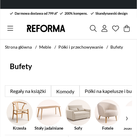
Darmowa dostawa od 799 zł*
200% kompens.
Skandynawski design
Lista życ
Liczba w 
.
Kos
Lic
.
Strona główna
Meble
Półki i przechowywanie
Bufety
Bufety
Regały na książki
Półki na kapelusze i buty
Komody
Krzesła
Stoły jadalniane
Sofy
Fotele
Stoliki