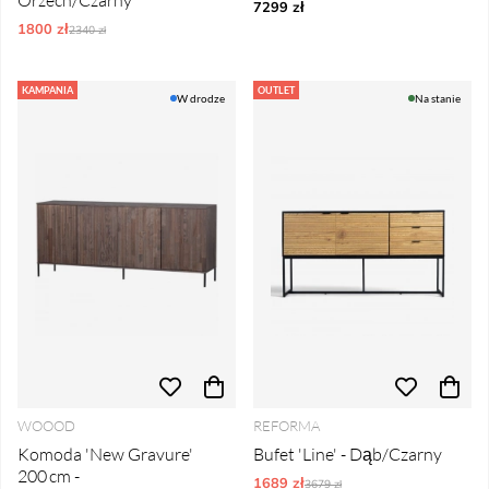
Orzech/Czarny
7299 zł
1800 zł
Ordynarne ceny:
2340 zł
KAMPANIA
OUTLET
W drodze
Na stanie
WOOOD
REFORMA
Komoda 'New Gravure'
Bufet 'Line' - Dąb/Czarny
200 cm -
1689 zł
Ordynarne ceny:
3679 zł