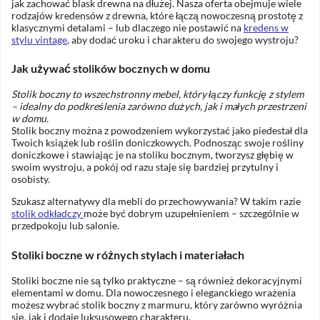
jak zachować blask drewna na dłużej. Nasza oferta obejmuje wiele
rodzajów kredensów z drewna, które łączą nowoczesną prostotę z
klasycznymi detalami – lub dlaczego nie postawić na
kredens w
stylu vintage
, aby dodać uroku i charakteru do swojego wystroju?
Jak używać stolików bocznych w domu
Stolik boczny to wszechstronny mebel, który łączy funkcję z stylem
– idealny do podkreślenia zarówno dużych, jak i małych przestrzeni
w domu.
Stolik boczny można z powodzeniem wykorzystać jako piedestał dla
Twoich książek lub roślin doniczkowych. Podnosząc swoje rośliny
doniczkowe i stawiając je na stoliku bocznym, tworzysz głębię w
swoim wystroju, a pokój od razu staje się bardziej przytulny i
osobisty.
Szukasz alternatywy dla mebli do przechowywania? W takim razie
stolik odkładczy
może być dobrym uzupełnieniem – szczególnie w
przedpokoju lub salonie.
Stoliki boczne w różnych stylach i materiałach
Stoliki boczne nie są tylko praktyczne – są również dekoracyjnymi
elementami w domu. Dla nowoczesnego i eleganckiego wrażenia
możesz wybrać stolik boczny z marmuru, który zarówno wyróżnia
się, jak i dodaje luksusowego charakteru.