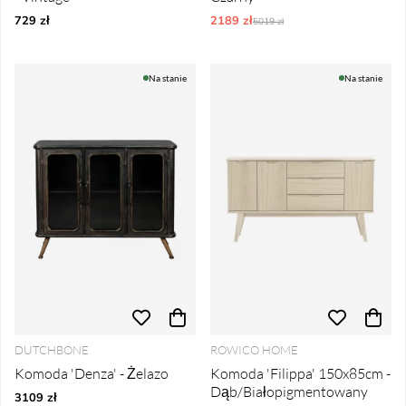
729 zł
2189 zł
Ordynarne ceny:
5019 zł
Na stanie
Na stanie
DUTCHBONE
ROWICO HOME
Komoda 'Denza' - Żelazo
Komoda 'Filippa' 150x85cm -
Dąb/Białopigmentowany
3109 zł