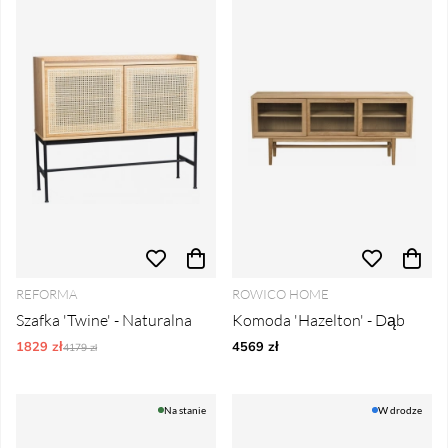
REFORMA
ROWICO HOME
Szafka 'Twine' - Naturalna
Komoda 'Hazelton' - Dąb
1829 zł
Ordynarne ceny:
4569 zł
4179 zł
Na stanie
W drodze