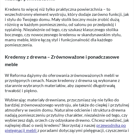
Kredens to więcej niż tylko praktyczna powierzchnia – to
wszechstronny element wystroju, który dodaje zarówno funkcji, jak
i stylu do Twojego domu. Mały stolik boczny może zrobić dużą
różnicę w każdym pomieszczeniu, od salonu po przedpokój i
sypialnię. Niezależnie od tego, czy szukasz klasycznego stolika
bocznego, czy nowoczesnego kredensu w skandynawskim stylu,
mamy meble, które łączą styl i funkcjonalność dla każdego
pomieszczenia.
Kredensy z drewna – Zrównoważone i ponadczasowe
meble
W Reforma dążymy do oferowania zrównoważonych mebli w
przystępnych cenach. Nasze kredensy z drewna są wykonane z
starannie wybranych materiałów, aby zapewnić długotrwałą
trwałość i piękno.
Wybierając materiały drewniane, przyczyniasz się nie tylko do
bardziej zrównoważonego wystroju, ale także do ciepłej i przytulnej
atmosfery w swoim domu. Naturalne odcienie i struktura drewna
nadają pomieszczeniu przytulny charakter, niezależnie od tego, czy
wybierzesz dąb, orzech czy odzyskane drewno. Chcesz wiedzieć, jak
najlepiej dbać o swój kredens? Skorzystaj z naszej
przewodnika po
pielęgnacji mebli
z poradami dotyczącymi pielęgnacji, czyszczenia i