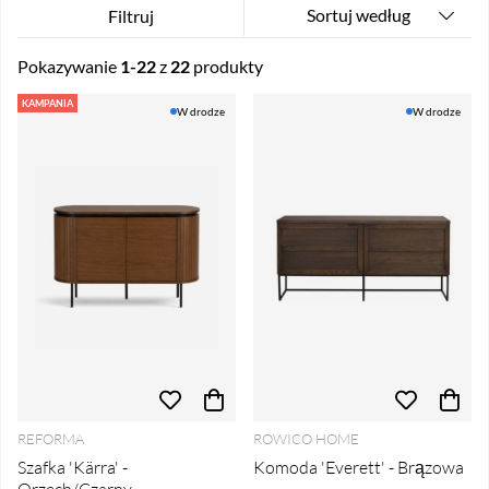
Sortuj według
Filtruj
Pokazywanie
1-22
z
22
produkty
Produkty
KAMPANIA
W drodze
W drodze
REFORMA
ROWICO HOME
Szafka 'Kärra' -
Komoda 'Everett' - Brązowa