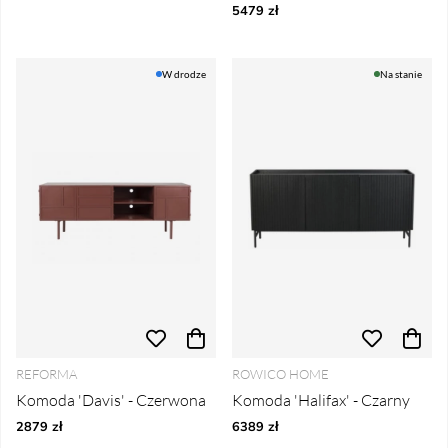
5479 zł
W drodze
Na stanie
REFORMA
ROWICO HOME
Komoda 'Davis' - Czerwona
Komoda 'Halifax' - Czarny
2879 zł
6389 zł