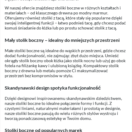
W naszej ofercie znajdziesz stoliki boczne w różnych kształtach i
materiałach – od klasycznego drewna po modny marmur.
Oferujemy również stoliki z tacą, które stały się popularne dzięki
swojej inteligentnej funkcji – łatwo podnieś tacę, gdy chcesz podać
komuś śniadanie do łóżka lub po prostu schować stolik z tacą.
Mały stolik boczny – idealny do mniejszych przestrzeni
Małe stoliki boczne są idealne do wąskich przestrzeni, gdzie chcesz
dodać funkcjonalność, nie zajmując zbyt dużo miejsca. Umieść
okrągły stolik boczny obok łóżka jako stolik nocny lub użyj go obok
fotela na filiżankę kawy i ulubioną książkę. Kompaktowy stolik
boczny z drewna lub metalu pomoże Ci maksymalizować
przestrzeń bez kompromisów w stylu.
Skandynawski design spotyka funkcjonalność
Dzięki designowi inspirowanemu skandynawskim dziedzictwem,
nasze stoliki boczne to idealne połączenie formy i funkcji. Z
czystymi liniami, naturalnymi materiałami i prostotą w designie,
nasze stoliki boczne pasują do wielu różnych stylów wystroju i
tworzą ponadczasową estetykę w Twoim domu.
Stoliki boczne od popularnych marek