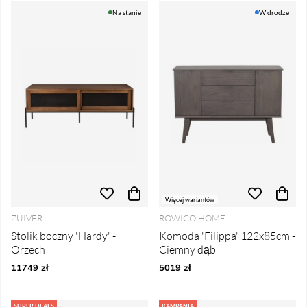
Na stanie
W drodze
Więcej wariantów
ZUIVER
ROWICO HOME
Stolik boczny 'Hardy' -
Komoda 'Filippa' 122x85cm -
Orzech
Ciemny dąb
11749 zł
5019 zł
SUPER DEALS
KAMPANIA