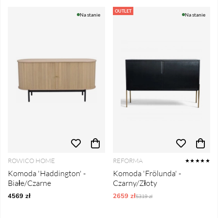
OUTLET
Na stanie
Na stanie
ROWICO HOME
REFORMA
★★★★★
Komoda 'Haddington' -
Komoda 'Frölunda' -
Białe/Czarne
Czarny/Złoty
4569 zł
2659 zł
Ordynarne ceny:
5319 zł