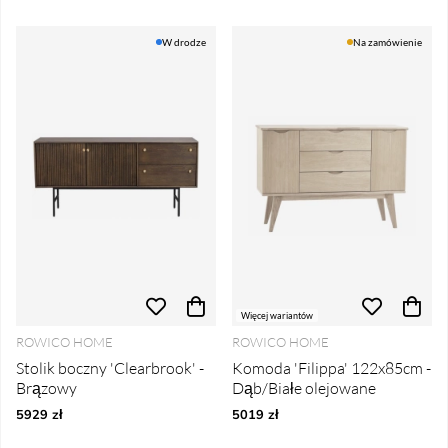
W drodze
Na zamówienie
Więcej wariantów
ROWICO HOME
ROWICO HOME
Stolik boczny 'Clearbrook' -
Komoda 'Filippa' 122x85cm -
Brązowy
Dąb/Białe olejowane
5929 zł
5019 zł