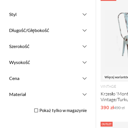
Styl
Długość/Głębokość
Szerokość
Wysokość
Więcej wariantó
Cena
VINTAGE
Krzesło 'Mont
Materiał
Vintage/Turk
390 zł
Ordyna
490 zł
Pokaż tylko w magazynie
OUTLET