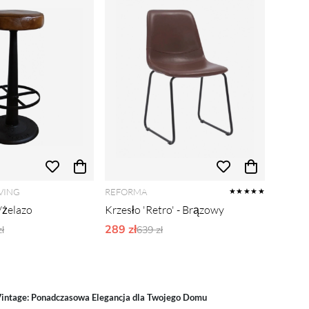
VING
REFORMA
★★★★★
/żelazo
Krzesło 'Retro' - Brązowy
narne ceny:
289 zł
Ordynarne ceny:
ł
639 zł
Vintage: Ponadczasowa Elegancja dla Twojego Domu