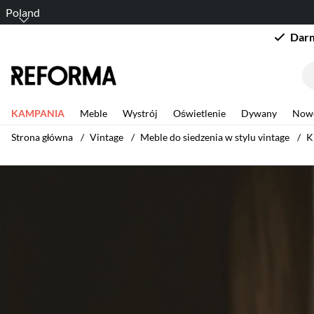
Poland
Darm
KAMPANIA
Meble
Wystrój
Oświetlenie
Dywany
Now
Strona główna
Vintage
Meble do siedzenia w stylu vintage
K