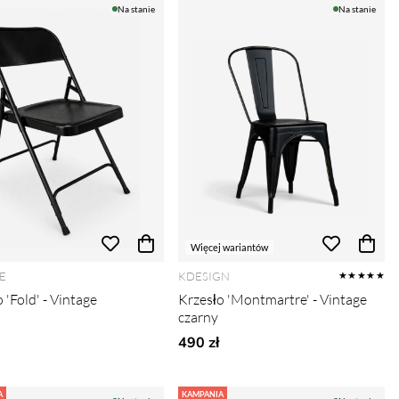
Na stanie
Na stanie
Więcej wariantów
E
KDESIGN
★★★★★
 'Fold' - Vintage
Krzesło 'Montmartre' - Vintage
czarny
490 zł
A
KAMPANIA