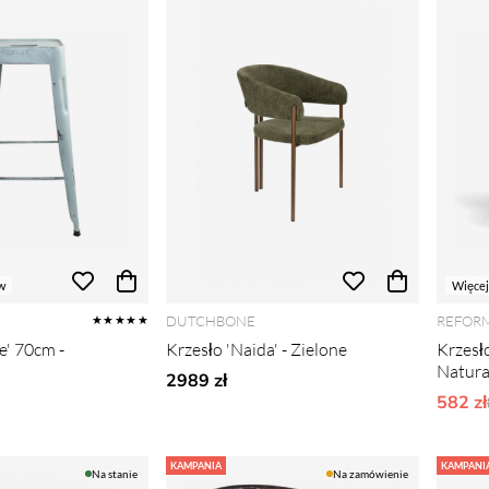
w
Więcej
DUTCHBONE
REFOR
★★★★★
e' 70cm -
Krzesło 'Naida' - Zielone
Krzesło
Natura
2989 zł
rne ceny:
582 zł
KAMPANIA
KAMPANI
Na stanie
Na zamówienie