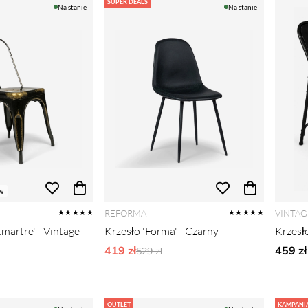
SUPER DEALS
Na stanie
Na stanie
w
REFORMA
VINTAG
★★★★★
★★★★★
martre' - Vintage
Krzesło 'Forma' - Czarny
Krzesło
419 zł
Ordynarne ceny:
459 zł
529 zł
rne ceny:
OUTLET
KAMPANI