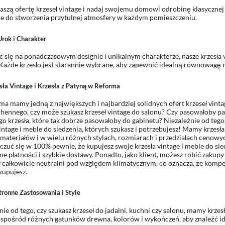
aszą ofertę krzeseł vintage i nadaj swojemu domowi odrobinę klasycznej el
ne do stworzenia przytulnej atmosfery w każdym pomieszczeniu.
Urok i Charakter
c się na ponadczasowym designie i unikalnym charakterze, nasze krzesła
Każde krzesło jest starannie wybrane, aby zapewnić idealną równowagę 
sła Vintage i Krzesła z Patyną w Reforma
a mamy jedną z największych i najbardziej solidnych ofert krzeseł vintage
chennego, czy może szukasz krzeseł vintage do salonu? Czy pasowałoby p
o krzesła, które tak dobrze pasowałoby do gabinetu? Niezależnie od tego,
vintage i meble do siedzenia, których szukasz i potrzebujesz! Mamy krzesła 
materiałów i w wielu różnych stylach, rozmiarach i przedziałach cenow
czuć się w 100% pewnie, że kupujesz swoje krzesła vintage i meble do sie
ne płatności i szybkie dostawy. Ponadto, jako klient, możesz robić zaku
 całkowicie neutralni pod względem klimatycznym, co oznacza, że kompe
kupujesz.
ronne Zastosowania i Style
nie od tego, czy szukasz krzeseł do jadalni, kuchni czy salonu, mamy krzes
spośród różnych gatunków drewna, kolorów i wykończeń, aby znaleźć ide