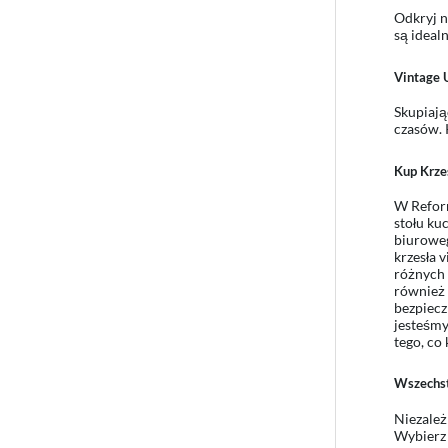
Odkryj n
są ideal
Vintage 
Skupiają
czasów. 
Kup Krze
W Reform
stołu ku
biuroweg
krzesła 
różnych 
również 
bezpiecz
jesteśmy
tego, co 
Wszechst
Niezależ
Wybierz 