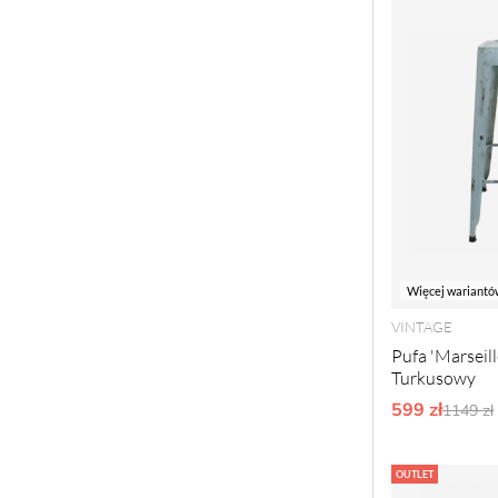
Więcej wariantó
VINTAGE
Pufa 'Marseill
Turkusowy
599 zł
Ordyna
1149 zł
OUTLET