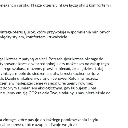
egancji i uroku. Nasze krzesła vintage łączą styl z komfortem i
 vintage oferują urok, który przywołuje wspomnienia minionych
między stylem, komfortem i trwałością.
 i krzeseł z patyną w sieci. Potrzebujesz krzeseł vintage do
atynowane krzesło w przedpokoju, czy może czas na zakup tego
 czego szukasz, możemy prawie obiecać, że znajdziesz tutaj
vintage, meble do siedzenia, pufy, krzesła kuchenne itp. z
ych. Dzięki unikalnej gwarancji cenowej Reforma możesz
dzenia w najlepszej cenie w sieci! Oferujemy również
py z dobrym sumieniem ekologicznym, gdy kupujesz u nas -
nsujemy emisję CO2 za całe Twoje zakupy u nas, niezależnie od
ła vintage, które pasują do każdego pomieszczenia i stylu.
alne krzesło, które uzupełni Twoje wnętrze.