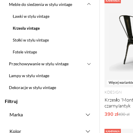
Produkty
KAMPANIA
Meble do siedzenia w stylu vintage
Ławki w stylu vintage
Krzesła vintage
Stołki w stylu vintage
Fotele vintage
Przechowywanie w stylu vintage
Lampy w stylu vintage
Więcej wariantó
Dekoracje w stylu vintage
KDESIGN
Krzesło 'Mont
Filtruj
czarny/antyk
390 zł
Ordyna
Marka
490 zł
Kolor
KAMPANIA