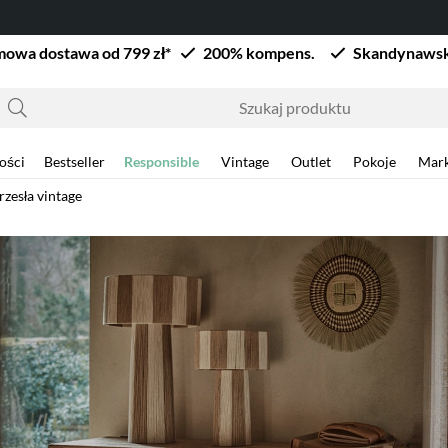
owa dostawa od 799 zł*
200% kompens.
Skandynawsk
ości
Bestseller
Responsible
Vintage
Outlet
Pokoje
Mark
rzesła vintage