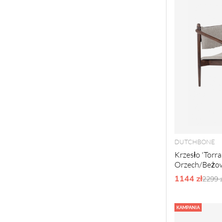
DUTCHBONE
Krzesło 'Torra
Orzech/Beżo
1144 zł
Ordy
2299 z
KAMPANIA