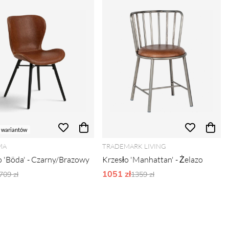
 wariantów
MA
TRADEMARK LIVING
o 'Böda' - Czarny/Brazowy
Krzesło 'Manhattan' - Żelazo
Ordynarne ceny:
1051 zł
Ordynarne ceny:
709 zł
1359 zł