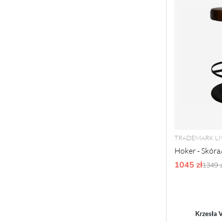
TRADEMARK LI
Hoker - Skóra
1045 zł
Ordy
1349 z
Krzesła 