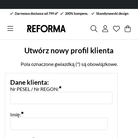
Darmowa dostawa od 799 zł*
200% kompens.
Skandynawski design
Lista życ
Liczba w 
.
Kos
Lic
.
Utwórz nowy profil klienta
Pola oznaczone gwiazdką (*) są obowiązkowe.
Dane klienta
:
Nr PESEL / Nr REGON:
Imię: