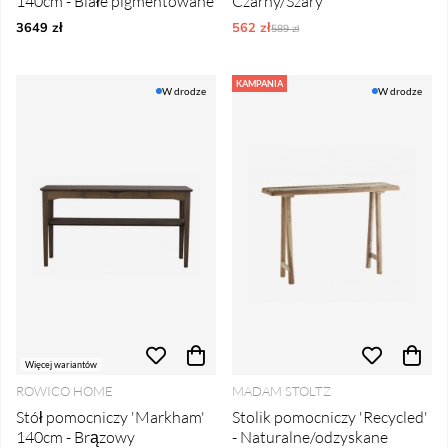
140cm - Białe pigmentowane
Czarny/Szary
3649 zł
562 zł
Ordynarne ceny:
589 zł
KAMPANIA
W drodze
W drodze
Więcej wariantów
ROWICO HOME
MADAM STOLTZ
Stół pomocniczy 'Markham'
Stolik pomocniczy 'Recycled'
140cm - Brązowy
- Naturalne/odzyskane