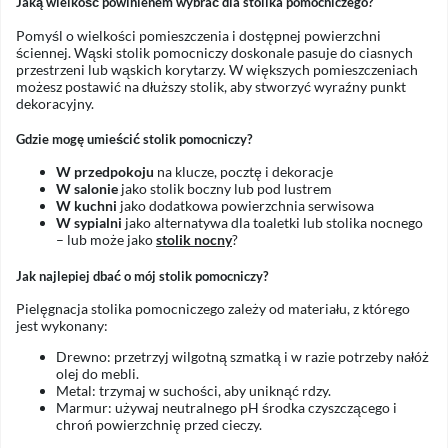
Jaką wielkość powinienem wybrać dla stolika pomocniczego?
Pomyśl o wielkości pomieszczenia i dostępnej powierzchni
ściennej. Wąski stolik pomocniczy doskonale pasuje do ciasnych
przestrzeni lub wąskich korytarzy. W większych pomieszczeniach
możesz postawić na dłuższy stolik, aby stworzyć wyraźny punkt
dekoracyjny.
Gdzie mogę umieścić stolik pomocniczy?
W przedpokoju
na klucze, pocztę i dekoracje
W salonie
jako stolik boczny lub pod lustrem
W kuchni
jako dodatkowa powierzchnia serwisowa
W sypialni
jako alternatywa dla toaletki lub stolika nocnego
– lub może jako
stolik nocny
?
Jak najlepiej dbać o mój stolik pomocniczy?
Pielęgnacja stolika pomocniczego zależy od materiału, z którego
jest wykonany:
Drewno: przetrzyj wilgotną szmatką i w razie potrzeby nałóż
olej do mebli.
Metal: trzymaj w suchości, aby uniknąć rdzy.
Marmur: używaj neutralnego pH środka czyszczącego i
chroń powierzchnię przed cieczy.