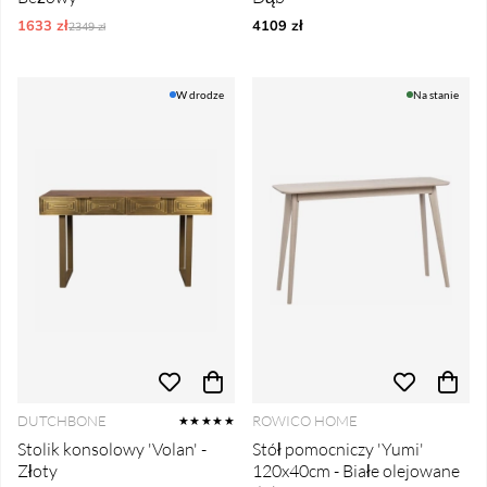
1633 zł
Ordynarne ceny:
4109 zł
2349 zł
W drodze
Na stanie
DUTCHBONE
ROWICO HOME
★★★★★
Stolik konsolowy 'Volan' -
Stół pomocniczy 'Yumi'
Złoty
120x40cm - Białe olejowane