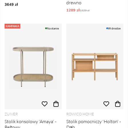
drewno
3649 zł
1289 zł
Ordynarne ceny:
1329 zł
KAMPANIA
Na stanie
W drodze
ZUIVER
ROWICO HOME
Stolik konsolowy 'Amaya' -
Stolik pomocniczy 'Holton' -
Beżowy
Dąb