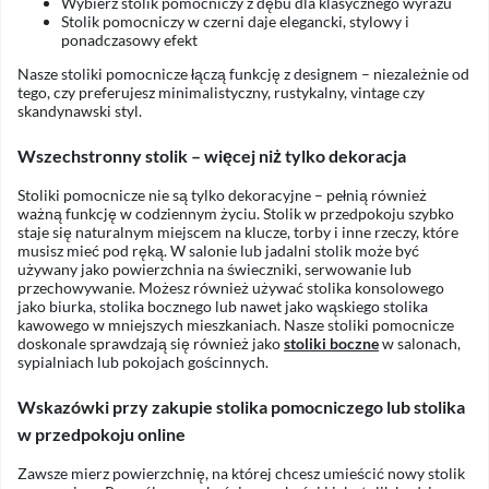
Wybierz stolik pomocniczy z dębu dla klasycznego wyrazu
Stolik pomocniczy w czerni daje elegancki, stylowy i
ponadczasowy efekt
Nasze stoliki pomocnicze łączą funkcję z designem – niezależnie od
tego, czy preferujesz minimalistyczny, rustykalny, vintage czy
skandynawski styl.
Wszechstronny stolik – więcej niż tylko dekoracja
Stoliki pomocnicze nie są tylko dekoracyjne – pełnią również
ważną funkcję w codziennym życiu. Stolik w przedpokoju szybko
staje się naturalnym miejscem na klucze, torby i inne rzeczy, które
musisz mieć pod ręką. W salonie lub jadalni stolik może być
używany jako powierzchnia na świeczniki, serwowanie lub
przechowywanie. Możesz również używać stolika konsolowego
jako biurka, stolika bocznego lub nawet jako wąskiego stolika
kawowego w mniejszych mieszkaniach. Nasze stoliki pomocnicze
doskonale sprawdzają się również jako
stoliki boczne
w salonach,
sypialniach lub pokojach gościnnych.
Wskazówki przy zakupie stolika pomocniczego lub stolika
w przedpokoju online
Zawsze mierz powierzchnię, na której chcesz umieścić nowy stolik