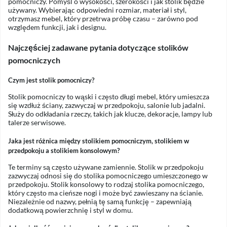
pomocniczy. Pomyśl o wysokości, szerokości i jak stolik będzie
używany. Wybierając odpowiedni rozmiar, materiał i styl,
otrzymasz mebel, który przetrwa próbę czasu – zarówno pod
względem funkcji, jak i designu.
Najczęściej zadawane pytania dotyczące stolików
pomocniczych
Czym jest stolik pomocniczy?
Stolik pomocniczy to wąski i często długi mebel, który umieszcza
się wzdłuż ściany, zazwyczaj w przedpokoju, salonie lub jadalni.
Służy do odkładania rzeczy, takich jak klucze, dekoracje, lampy lub
talerze serwisowe.
Jaka jest różnica między stolikiem pomocniczym, stolikiem w
przedpokoju a stolikiem konsolowym?
Te terminy są często używane zamiennie. Stolik w przedpokoju
zazwyczaj odnosi się do stolika pomocniczego umieszczonego w
przedpokoju. Stolik konsolowy to rodzaj stolika pomocniczego,
który często ma cieńsze nogi i może być zawieszany na ścianie.
Niezależnie od nazwy, pełnią tę samą funkcję – zapewniają
dodatkową powierzchnię i styl w domu.