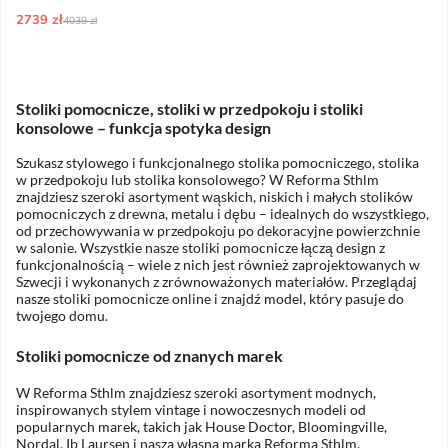
2739 zł
Ordynarne ceny:
4039 zł
Stoliki pomocnicze, stoliki w przedpokoju i stoliki
konsolowe – funkcja spotyka design
Szukasz stylowego i funkcjonalnego stolika pomocniczego, stolika
w przedpokoju lub stolika konsolowego? W Reforma Sthlm
znajdziesz szeroki asortyment wąskich, niskich i małych stolików
pomocniczych z drewna, metalu i dębu – idealnych do wszystkiego,
od przechowywania w przedpokoju po dekoracyjne powierzchnie
w salonie. Wszystkie nasze stoliki pomocnicze łączą design z
funkcjonalnością – wiele z nich jest również zaprojektowanych w
Szwecji i wykonanych z zrównoważonych materiałów. Przeglądaj
nasze stoliki pomocnicze online i znajdź model, który pasuje do
twojego domu.
Stoliki pomocnicze od znanych marek
W Reforma Sthlm znajdziesz szeroki asortyment modnych,
inspirowanych stylem vintage i nowoczesnych modeli od
popularnych marek, takich jak House Doctor, Bloomingville,
Nordal, Ib Laursen i nasza własna marka Reforma Sthlm.