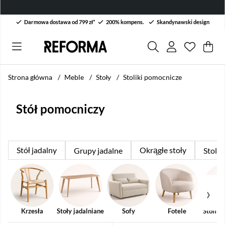
Darmowa dostawa od 799 zł*
200% kompens.
Skandynawski design
Lista życ
Liczba w 
.
Kos
Lic
.
Strona główna
Meble
Stoły
Stoliki pomocnicze
Stół pomocniczy
Stół jadalny
Okrągłe stoły
Grupy jadalne
Stoli
Krzesła
Stoły jadalniane
Sofy
Fotele
Stoliki