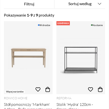
Sortuj według
Filtruj
Pokazywanie
1-9
z
9
produkty
Produkty
KAMPANIA
W drodze
Na stanie
Więcej wariantów
ROWICO HOME
REFORMA
Stół pomocniczy 'Markham'
Stolik 'Hydra' 120cm -