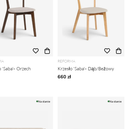
MA
REFORMA
o 'Saba'– Orzech
Krzesło 'Saba'– Dąb/Beżowy
660 zł
Na stanie
Na stanie