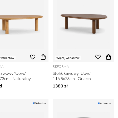
 wariantów
Więcej wariantów
MA
REFORMA
 kawowy 'Uovo'
Stolik kawowy 'Uovo'
73cm - Naturalny
116.5x73cm - Orzech
ł
1380 zł
W drodze
W drodze