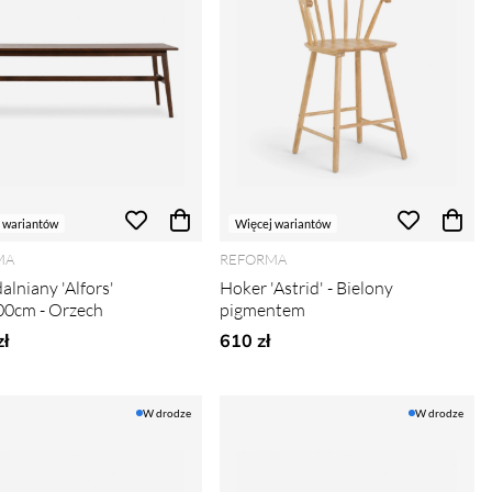
 wariantów
Więcej wariantów
MA
REFORMA
dalniany 'Alfors'
Hoker 'Astrid' - Bielony
0cm - Orzech
pigmentem
ł
610 zł
W drodze
W drodze