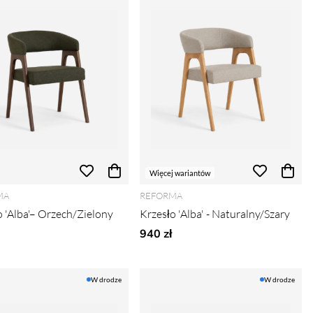
Więcej wariantów
MA
REFORMA
o 'Alba'– Orzech/Zielony
Krzesło 'Alba' - Naturalny/Szary
940 zł
W drodze
W drodze