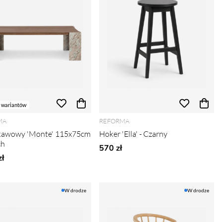
 wariantów
MA
REFORMA
 kawowy 'Monte' 115x75cm
Hoker 'Ella' - Czarny
ch
570 zł
ł
W drodze
W drodze