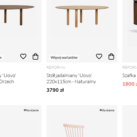
w
Więcej wariantów
REFORMA
REFOR
y 'Uovo'
Stół jadalniany 'Uovo'
Szafka
Orzech
220x115cm - Naturalny
1800 z
3790 zł
Na stanie
Na stanie