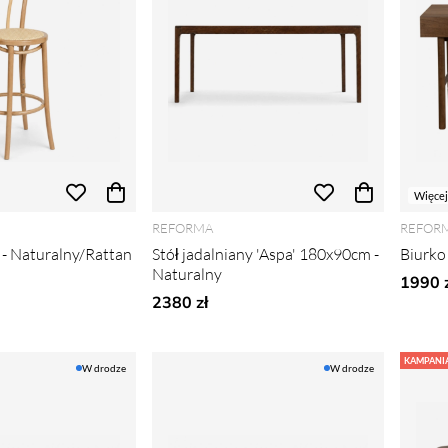
Więcej
REFORMA
REFOR
' - Naturalny/Rattan
Stół jadalniany 'Aspa' 180x90cm -
Biurko
Naturalny
1990 z
2380 zł
KAMPANI
W drodze
W drodze