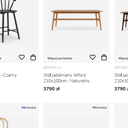
w
Więcej wariantów
Więcej
REFORMA
REFOR
 - Czarny
Stół jadalniany 'Alfors'
Stół ja
210x100cm - Naturalny
210x10
3790 zł
3790 z
W drodze
W drodze