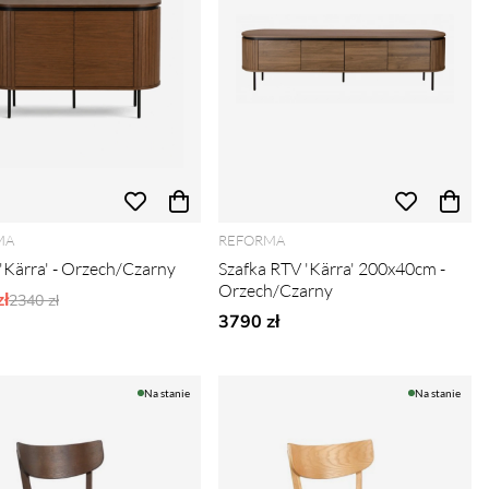
MA
REFORMA
 'Kärra' - Orzech/Czarny
Szafka RTV 'Kärra' 200x40cm -
Orzech/Czarny
ł
Ordynarne ceny:
2340 zł
3790 zł
Na stanie
Na stanie