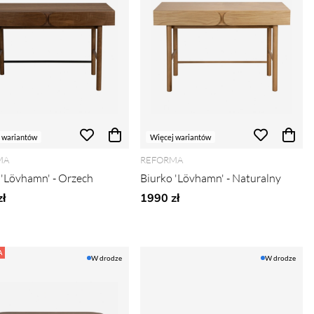
 wariantów
Więcej wariantów
MA
REFORMA
 'Lövhamn' - Orzech
Biurko 'Lövhamn' - Naturalny
ł
1990 zł
A
W drodze
W drodze