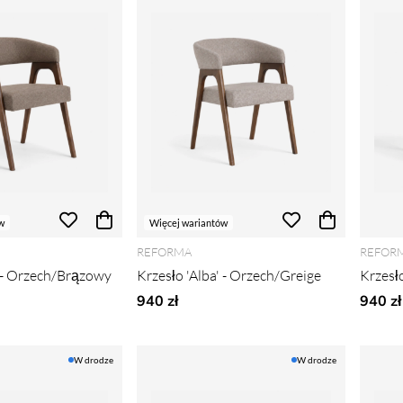
w
Więcej wariantów
REFORMA
REFOR
' - Orzech/Brązowy
Krzesło 'Alba' - Orzech/Greige
Krzesł
940 zł
940 zł
W drodze
W drodze