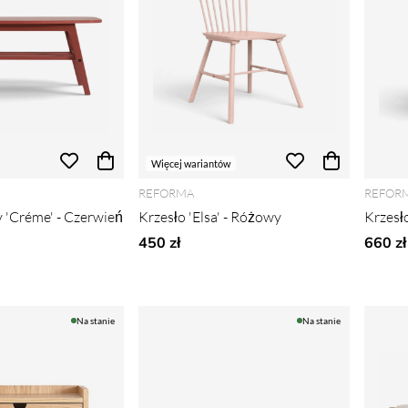
Więcej wariantów
REFORMA
REFOR
 'Créme' - Czerwień
Krzesło 'Elsa' - Różowy
Krzesł
450 zł
660 zł
Na stanie
Na stanie