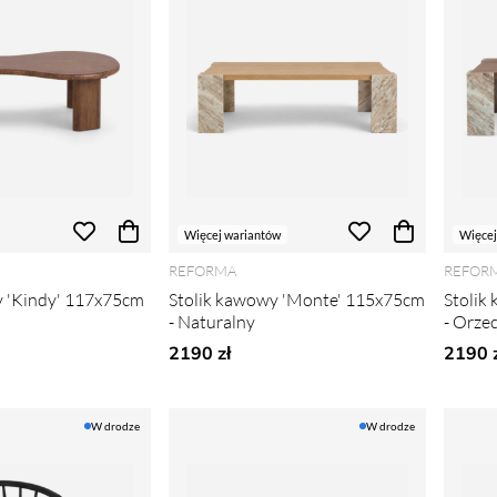
Więcej wariantów
Więcej
REFORMA
REFOR
y 'Kindy' 117x75cm
Stolik kawowy 'Monte' 115x75cm
Stolik
- Naturalny
- Orze
2190 zł
2190 z
W drodze
W drodze