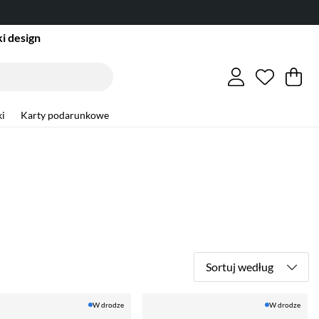
i design
Lista ży
Liczba w
.
Ko
Li
.
i
Karty podarunkowe
Sortuj według
W drodze
W drodze