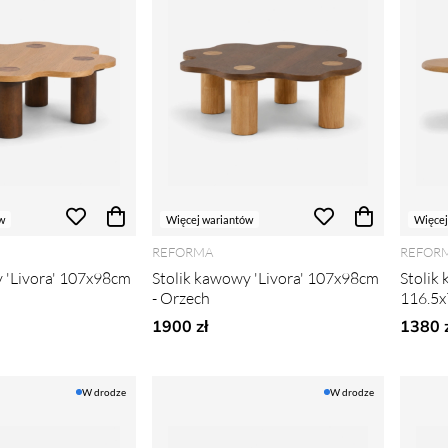
w
Więcej wariantów
Więcej
REFORMA
REFOR
 'Livora' 107x98cm
Stolik kawowy 'Livora' 107x98cm
Stolik
- Orzech
116.5x
1900 zł
1380 z
W drodze
W drodze