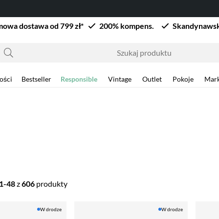
owa dostawa od 799 zł*
200% kompens.
Skandynawsk
ości
Bestseller
Responsible
Vintage
Outlet
Pokoje
Mark
1-48
z
606
produkty
W drodze
W drodze