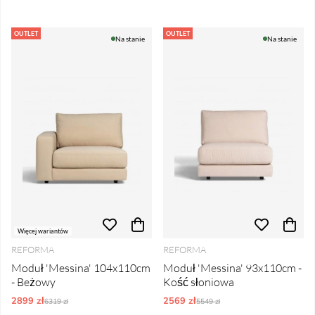
OUTLET
OUTLET
Na stanie
Na stanie
Więcej wariantów
REFORMA
REFORMA
Moduł 'Messina' 104x110cm
Moduł 'Messina' 93x110cm -
- Beżowy
Kość słoniowa
2899 zł
Ordynarne ceny:
2569 zł
Ordynarne ceny:
6319 zł
5549 zł