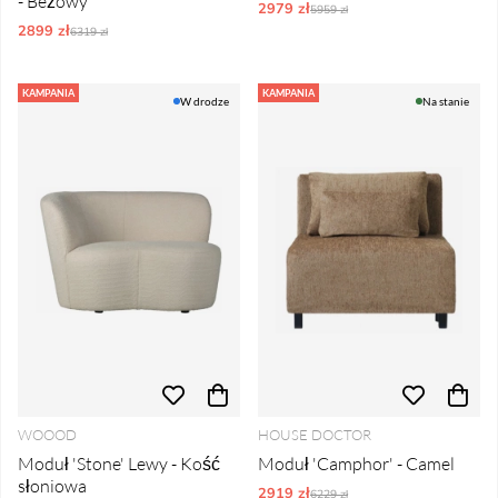
- Beżowy
2979 zł
Ordynarne ceny:
5959 zł
2899 zł
Ordynarne ceny:
6319 zł
KAMPANIA
KAMPANIA
W drodze
Na stanie
WOOOD
HOUSE DOCTOR
Moduł 'Stone' Lewy - Kość
Moduł 'Camphor' - Camel
słoniowa
2919 zł
Ordynarne ceny:
6229 zł