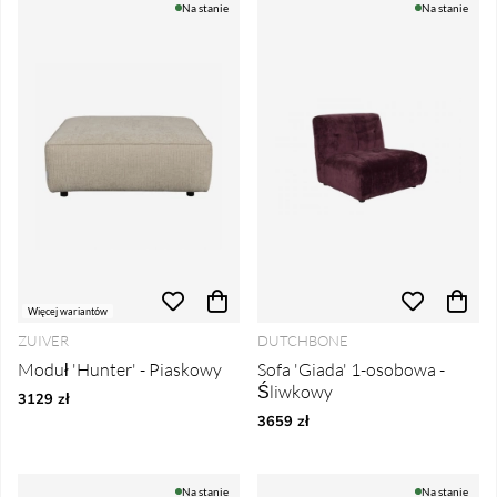
Na stanie
Na stanie
Więcej wariantów
ZUIVER
DUTCHBONE
Moduł 'Hunter' - Piaskowy
Sofa 'Giada' 1-osobowa -
Śliwkowy
3129 zł
3659 zł
Na stanie
Na stanie