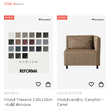
2759 zł
Ordynarne ceny:
3559 zł
OUTLET
OUTLET
Na stanie
Na stanie
REFORMA
HOUSE DOCTOR
Moduł 'Messina' 118x110cm
Moduł narożny 'Camphor' -
- Kość słoniowa
Camel