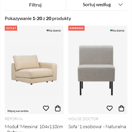
Sortuj według
Filtruj
Pokazywanie
1-20
z
20
produkty
Produkty
OUTLET
KAMPANIA
Na stanie
Na stanie
Więcej wariantów
REFORMA
HOUSE DOCTOR
Moduł 'Messina' 104x110cm
Sofa '1 osobowa' - Naturalna