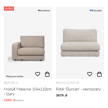
OUTLET
Na stanie
W drodze
Więcej wariantów
REFORMA
ROWICO HOME
Moduł 'Messina' 104x110cm
Fotel 'Duncan' - Jasnoszary
- Szary
3879 zł
2899 zł
Ordynarne ceny:
6319 zł