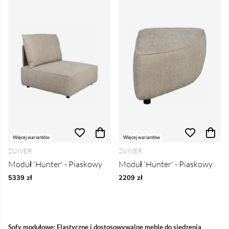
Więcej wariantów
Więcej wariantów
ZUIVER
ZUIVER
Moduł 'Hunter' - Piaskowy
Moduł 'Hunter' - Piaskowy
5339 zł
2209 zł
Sofy modułowe: Elastyczne i dostosowywalne meble do siedzenia