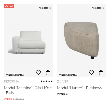
OUTLET
Na stanie
Na stanie
Więcej wariantów
Więcej wariantów
REFORMA
ZUIVER
★★★★★
Moduł 'Messina' 104x110cm
Moduł 'Hunter' - Piaskowy
- Biały
2209 zł
2899 zł
Ordynarne ceny:
6319 zł