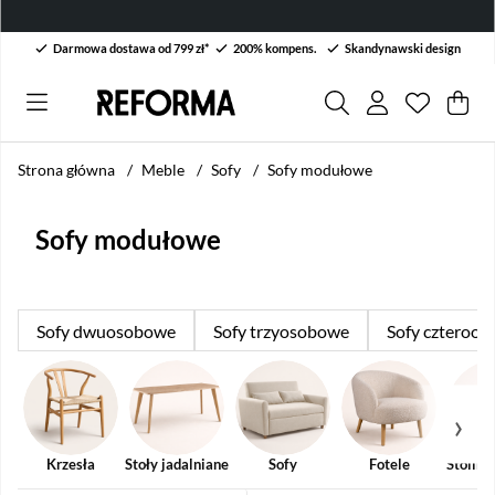
Darmowa dostawa od 799 zł*
200% kompens.
Skandynawski design
Lista życ
Liczba w 
.
Kos
Lic
.
Strona główna
Meble
Sofy
Sofy modułowe
Sofy modułowe
Sofy dwuosobowe
Sofy trzyosobowe
Sofy czteroo
Krzesła
Stoły jadalniane
Sofy
Fotele
Stoliki