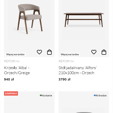
Więcej wariantów
Więcej wariantów
REFORMA
REFORMA
Krzesło 'Alba' -
Stół jadalniany 'Alfors'
Orzech/Greige
210x100cm - Orzech
940 zł
3790 zł
KAMPANIA
Na stanie
W drodze