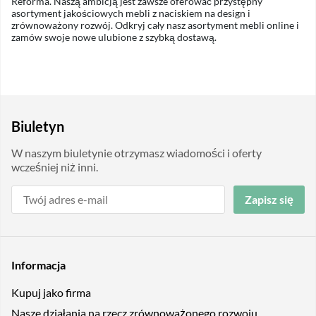
Reforma. Naszą ambicją jest zawsze oferować przystępny
asortyment jakościowych mebli z naciskiem na design i
zrównoważony rozwój. Odkryj cały nasz asortyment mebli online i
zamów swoje nowe ulubione z szybką dostawą.
Biuletyn
W naszym biuletynie otrzymasz wiadomości i oferty
wcześniej niż inni.
Zapisz się
Informacja
Kupuj jako firma
Nasze działania na rzecz zrównoważonego rozwoju