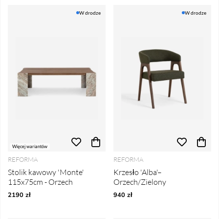
W drodze
W drodze
Więcej wariantów
REFORMA
REFORMA
Stolik kawowy 'Monte'
Krzesło 'Alba'–
115x75cm - Orzech
Orzech/Zielony
2190 zł
940 zł