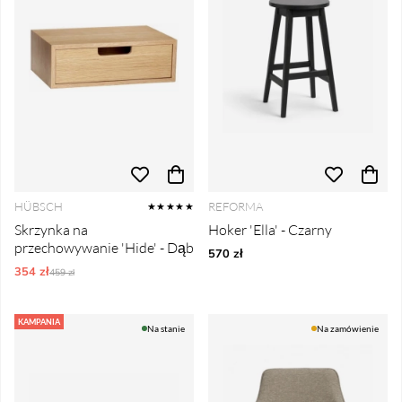
HÜBSCH
REFORMA
★★★★★
Skrzynka na
Hoker 'Ella' - Czarny
przechowywanie 'Hide' - Dąb
570 zł
354 zł
Ordynarne ceny:
459 zł
KAMPANIA
Na stanie
Na zamówienie