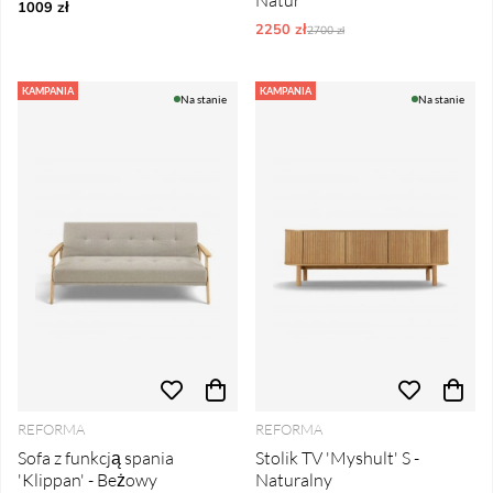
Natur
1009 zł
2250 zł
Ordynarne ceny:
2700 zł
KAMPANIA
KAMPANIA
Na stanie
Na stanie
REFORMA
REFORMA
Sofa z funkcją spania
Stolik TV 'Myshult' S -
'Klippan' - Beżowy
Naturalny