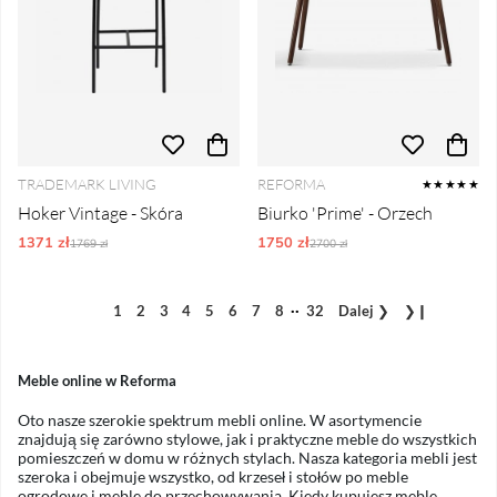
TRADEMARK LIVING
REFORMA
★★★★★
Hoker Vintage - Skóra
Biurko 'Prime' - Orzech
1371 zł
Ordynarne ceny:
1750 zł
Ordynarne ceny:
1769 zł
2700 zł
..
1
2
3
4
5
6
7
8
32
Dalej
❯
❯❙
Meble online w Reforma
Oto nasze szerokie spektrum mebli online. W asortymencie
znajdują się zarówno stylowe, jak i praktyczne meble do wszystkich
pomieszczeń w domu w różnych stylach. Nasza kategoria mebli jest
szeroka i obejmuje wszystko, od
krzeseł
i
stołów
po
meble
ogrodowe
i
meble do przechowywania
. Kiedy kupujesz meble