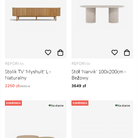
REFORMA
REFORMA
Stolik TV 'Myshult' L -
Stół 'Narvik' 100x200cm -
Naturalny
Beżowy
2250 zł
Ordynarne ceny:
3649 zł
2920 zł
KAMPANIA
KAMPANIA
Na stanie
Na stanie