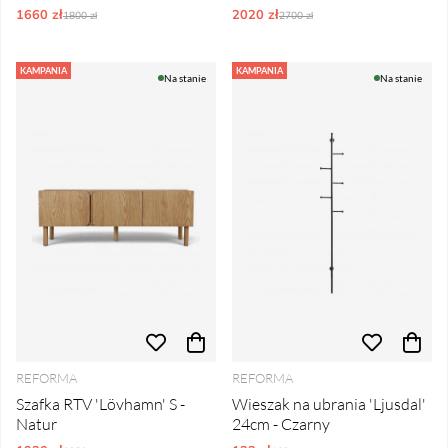
1660 zł
Ordynarne ceny:
2020 zł
Ordynarne ceny:
1800 zł
2700 zł
KAMPANIA
KAMPANIA
Na stanie
Na stanie
REFORMA
REFORMA
Szafka RTV 'Lövhamn' S -
Wieszak na ubrania 'Ljusdal'
Natur
24cm - Czarny