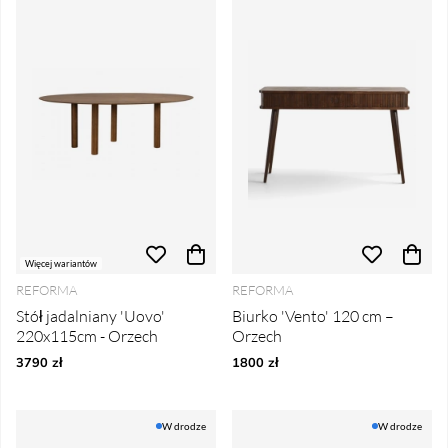
Więcej wariantów
REFORMA
REFORMA
Stół jadalniany 'Uovo'
Biurko 'Vento' 120 cm –
220x115cm - Orzech
Orzech
3790 zł
1800 zł
W drodze
W drodze