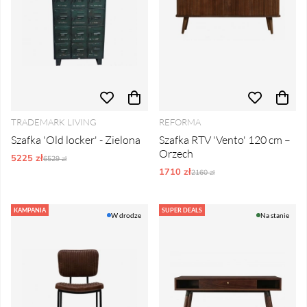
TRADEMARK LIVING
REFORMA
Szafka 'Old locker' - Zielona
Szafka RTV 'Vento' 120 cm –
Orzech
5225 zł
Ordynarne ceny:
6529 zł
1710 zł
Ordynarne ceny:
2160 zł
KAMPANIA
SUPER DEALS
W drodze
Na stanie