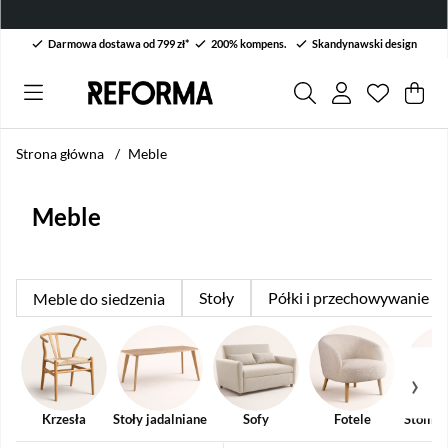
Darmowa dostawa od 799 zł*
200% kompens.
Skandynawski design
Lista życ
Liczba w 
.
Kos
Lic
.
Strona główna
Meble
Meble
Stoły
Półki i przechowywanie
Meble do siedzenia
Krzesła
Stoły jadalniane
Sofy
Fotele
Stoliki