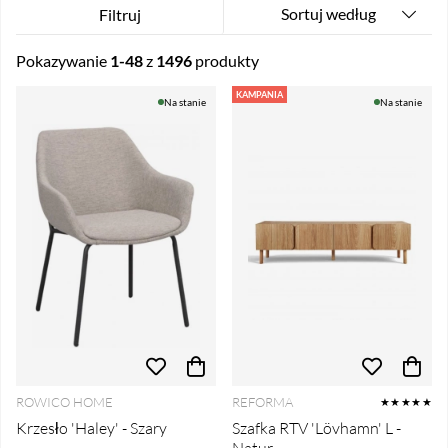
Sortuj według
Filtruj
Pokazywanie
1-48
z
1496
produkty
Produkty
KAMPANIA
Na stanie
Na stanie
ROWICO HOME
REFORMA
★★★★★
Krzesło 'Haley' - Szary
Szafka RTV 'Lövhamn' L -