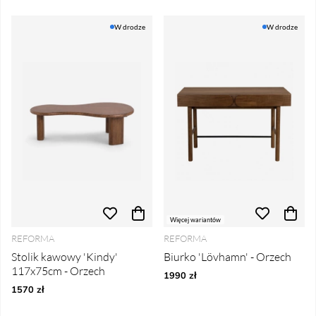
W drodze
W drodze
Więcej wariantów
REFORMA
REFORMA
Stolik kawowy 'Kindy'
Biurko 'Lövhamn' - Orzech
117x75cm - Orzech
1990 zł
1570 zł