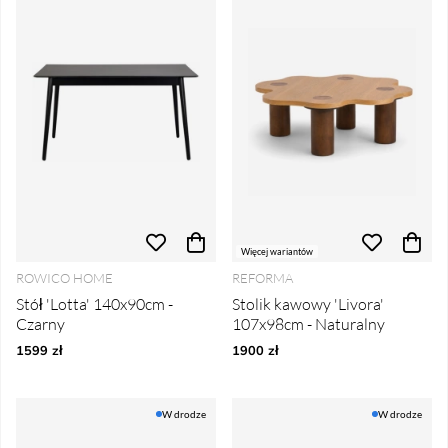
Więcej wariantów
ROWICO HOME
REFORMA
Stół 'Lotta' 140x90cm -
Stolik kawowy 'Livora'
Czarny
107x98cm - Naturalny
1599 zł
1900 zł
W drodze
W drodze