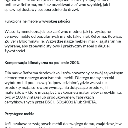
online w Reforma, możesz oczekiwać zarówno szybkiej, jak i
sprawnej dostawy bezpośrednio do drzwi.
Funkcjonalne meble w wysokiej jakości
W asortymencie znajdziesz zarówno modne, jak i przystępne
cenowo meble od popularnych marek, takich jak
Reforma
,
Rowico
,
Zuiver
i
Bloomingville
. Wszystkie nasze meble i marki są starannie
wybrane, aby zapewnić stylowy i praktyczny mebel o długiej
żywotności.
Kompensacja klimatyczna na poziomie 200%
Dla nas w Reforma środowisko i zrównoważony rozwój są ważnym
elementem naszego asortymentu mebli. Dlatego mamy szeroki
wybór mebli pod nazwą "odpowiedzialne", gdzie wszystkie
produkty mają
surowsze wymagania dotyczące produkcji i
materiałów - które muszą być wykonane z materiałów z recyklingu,
być w 100% vintage lub produkowane w fabrykach
certyfikowanych przez BSCI, ISO14001 i/lub SMETA.
Przystępne meble
Jeśli szukasz przystępnych mebli do swojego domu, znajdziesz je w