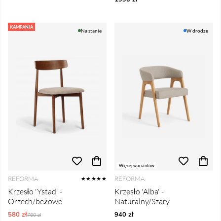
KAMPANIA
Na stanie
W drodze
Więcej wariantów
REFORMA
REFORMA
★★★★★
Krzesło 'Ystad' -
Krzesło 'Alba' -
Orzech/beżowe
Naturalny/Szary
580 zł
Ordynarne ceny:
940 zł
760 zł