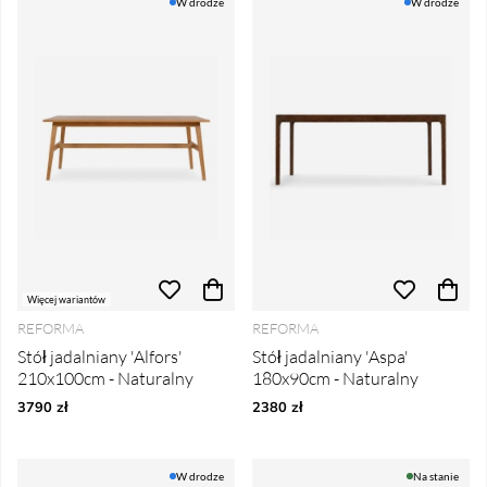
W drodze
W drodze
Więcej wariantów
REFORMA
REFORMA
Stół jadalniany 'Alfors'
Stół jadalniany 'Aspa'
210x100cm - Naturalny
180x90cm - Naturalny
3790 zł
2380 zł
W drodze
Na stanie