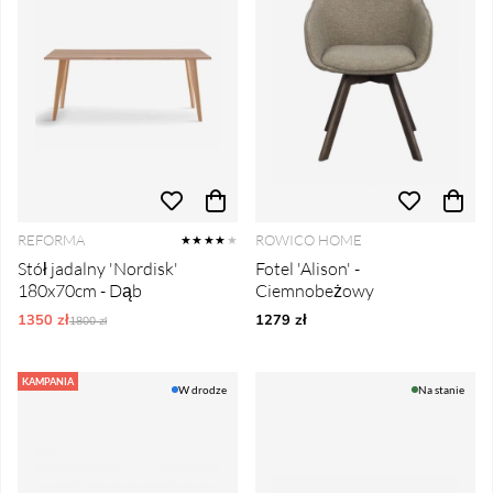
REFORMA
ROWICO HOME
★★★★
★
Stół jadalny 'Nordisk'
Fotel 'Alison' -
180x70cm - Dąb
Ciemnobeżowy
1350 zł
Ordynarne ceny:
1279 zł
1800 zł
KAMPANIA
W drodze
Na stanie