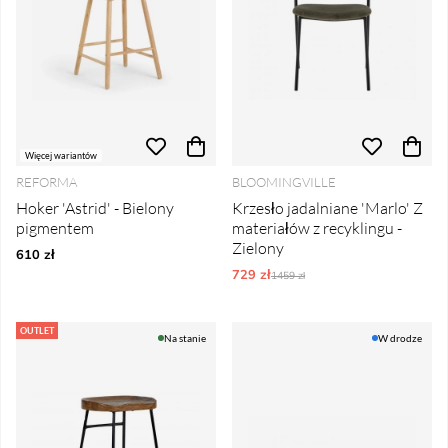
Więcej wariantów
REFORMA
BLOOMINGVILLE
Hoker 'Astrid' - Bielony
Krzesło jadalniane 'Marlo' Z
pigmentem
materiałów z recyklingu -
Zielony
610 zł
729 zł
Ordynarne ceny:
1459 zł
OUTLET
Na stanie
W drodze