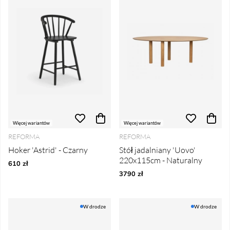
Więcej wariantów
Więcej wariantów
REFORMA
REFORMA
Hoker 'Astrid' - Czarny
Stół jadalniany 'Uovo'
220x115cm - Naturalny
610 zł
3790 zł
W drodze
W drodze