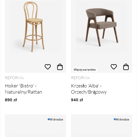
Więcej wariantów
REFORMA
REFORMA
Hoker 'Bistro' -
Krzesło 'Alba' -
Naturalny/Rattan
Orzech/Brązowy
890 zł
940 zł
W drodze
W drodze