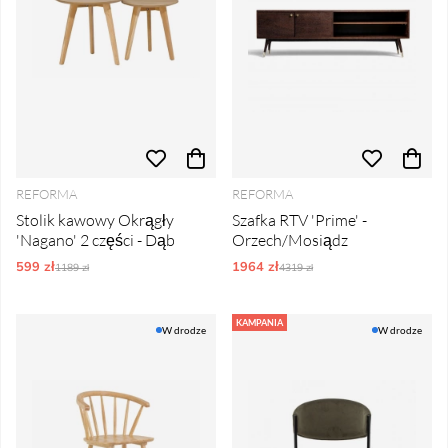
REFORMA
REFORMA
Stolik kawowy Okrągły
Szafka RTV 'Prime' -
'Nagano' 2 części - Dąb
Orzech/Mosiądz
599 zł
Ordynarne ceny:
1964 zł
Ordynarne ceny:
1189 zł
4319 zł
KAMPANIA
W drodze
W drodze