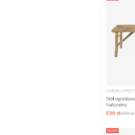
GARDEN PREST
Stół ogrodowy
Naturalny
539 zł
Ordyna
1079 zł
OUTLET