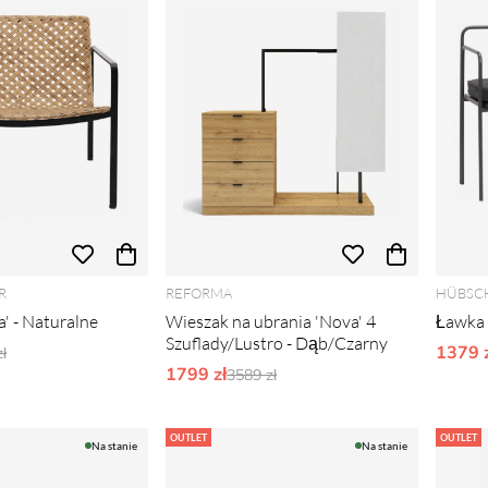
R
REFORMA
HÜBSC
a' - Naturalne
Wieszak na ubrania 'Nova' 4
Ławka 
Szuflady/Lustro - Dąb/Czarny
narne ceny:
1379 z
ł
1799 zł
Ordynarne ceny:
3589 zł
OUTLET
OUTLET
Na stanie
Na stanie