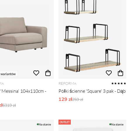
 wariantów
MA
REFORMA
★★★★★
'Messina' 104x110cm -
Półki ścienne 'Square' 3 pak - Dąb
129 zł
Ordynarne ceny:
259 zł
ł
Ordynarne ceny:
6319 zł
OUTLET
Na stanie
Na stanie