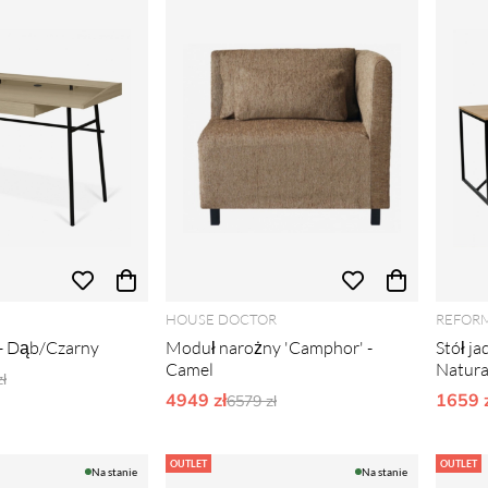
HOUSE DOCTOR
REFOR
 - Dąb/Czarny
Moduł narożny 'Camphor' -
Stół j
Camel
Natura
narne ceny:
ł
4949 zł
Ordynarne ceny:
1659 z
6579 zł
OUTLET
OUTLET
Na stanie
Na stanie