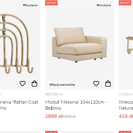
OUTLET
OUTLET
Na stanie
Na stanie
Więcej wariantów
Z
REFORMA
MADAM
rania 'Rattan Coat
Moduł 'Messina' 104x110cm -
Wiesza
alny
Beżowy
Natura
rne ceny:
2899 zł
Ordynarne ceny:
419 zł
6319 zł