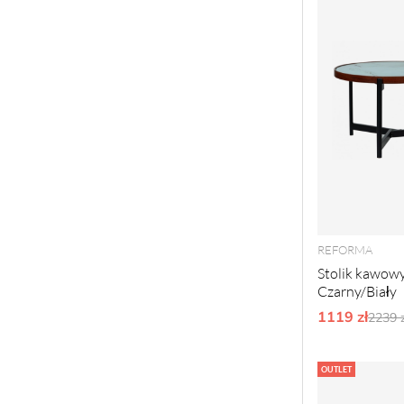
REFORMA
Stolik kawowy 
Czarny/Biały
1119 zł
Ordy
2239 z
OUTLET