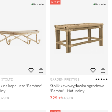
OUTLET
Na stanie
Na stanie
 STOLTZ
GARDEN PRESTIGE
★★★★★
k na kapelusze 'Bamboo' -
Stolik kawowy/ławka ogrodowa
lny
'Bambu' - Naturalny
Ordynarne ceny:
729 zł
Ordynarne ceny:
829 zł
1459 zł