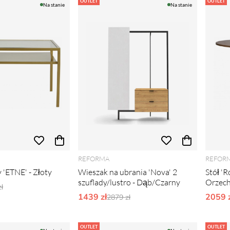
OUTLET
OUTLET
Na stanie
Na stanie
REFORMA
REFOR
 'ETNE' - Złoty
Wieszak na ubrania 'Nova' 2
Stół '
szuflady/lustro - Dąb/Czarny
Orzec
narne ceny:
ł
1439 zł
Ordynarne ceny:
2059 z
2879 zł
OUTLET
OUTLET