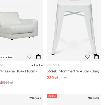
 wariantów
MA
KDESIGN
★★★★★
'Messina' 104x110cm -
Stołek 'Montmartre' 45cm - Biały
280 zł
Ordynarne ceny:
330 zł
ł
Ordynarne ceny:
6319 zł
OUTLET
Na stanie
Na stanie