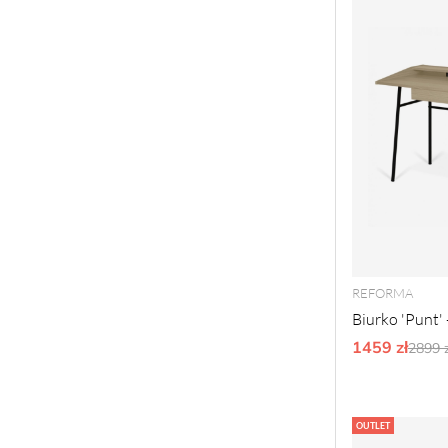
REFORMA
Biurko 'Punt'
1459 zł
Ordy
2899 z
OUTLET