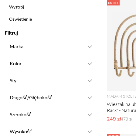
Produkty
OUTLET
Wystrój
Oświetlenie
Filtruj
Marka
Kolor
Styl
MADAM STOLT
Długość/Głębokość
Wieszak na ub
Rack' - Natur
Szerokość
249 zł
Ordyna
479 zł
Wysokość