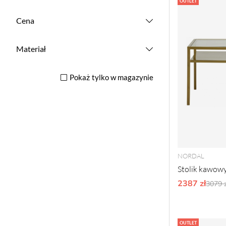
OUTLET
Cena
Materiał
Pokaż tylko w magazynie
NORDAL
Stolik kawowy
2387 zł
Ordy
3079 z
OUTLET