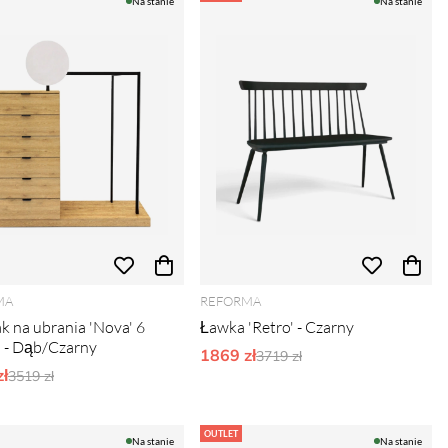
Na stanie
Na stanie
MA
REFORMA
k na ubrania 'Nova' 6
Ławka 'Retro' - Czarny
d - Dąb/Czarny
1869 zł
Ordynarne ceny:
3719 zł
ł
Ordynarne ceny:
3519 zł
OUTLET
Na stanie
Na stanie