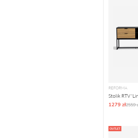
REFORMA
Stolik RTV 'L
1279 zł
Ordy
2559 z
OUTLET