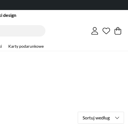
i design
Lista ży
Liczba w
.
Ko
Li
.
i
Karty podarunkowe
Sortuj według