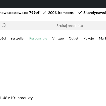
owa dostawa od 799 zł*
200% kompens.
Skandynawsk
ości
Bestseller
Responsible
Vintage
Outlet
Pokoje
Mark
1-48
z
101
produkty