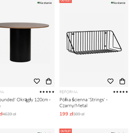
OUTLET
Na stanie
Na stanie
MA
REFORMA
★★★★★
★★★★★
Rounded' Okrągły 120cm -
Półka ścienna 'Strings' -
h
Czarny/Metal
ł
Ordynarne ceny:
199 zł
Ordynarne ceny:
4639 zł
389 zł
OUTLET