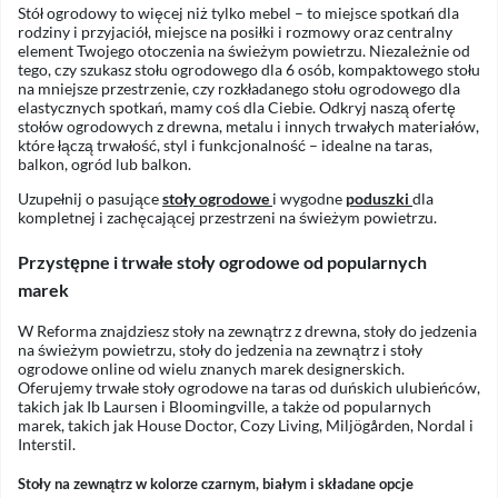
Stół ogrodowy to więcej niż tylko mebel – to miejsce spotkań dla
rodziny i przyjaciół, miejsce na posiłki i rozmowy oraz centralny
element Twojego otoczenia na świeżym powietrzu. Niezależnie od
tego, czy szukasz stołu ogrodowego dla 6 osób, kompaktowego stołu
na mniejsze przestrzenie, czy rozkładanego stołu ogrodowego dla
elastycznych spotkań, mamy coś dla Ciebie. Odkryj naszą ofertę
stołów ogrodowych z drewna, metalu i innych trwałych materiałów,
które łączą trwałość, styl i funkcjonalność – idealne na taras,
balkon, ogród lub balkon.
Uzupełnij o pasujące
stoły ogrodowe
i wygodne
poduszki
dla
kompletnej i zachęcającej przestrzeni na świeżym powietrzu.
Przystępne i trwałe stoły ogrodowe od popularnych
marek
W Reforma znajdziesz stoły na zewnątrz z drewna, stoły do jedzenia
na świeżym powietrzu, stoły do jedzenia na zewnątrz i stoły
ogrodowe online od wielu znanych marek designerskich.
Oferujemy trwałe stoły ogrodowe na taras od duńskich ulubieńców,
takich jak Ib Laursen i Bloomingville, a także od popularnych
marek, takich jak House Doctor, Cozy Living, Miljögården, Nordal i
Interstil.
Stoły na zewnątrz w kolorze czarnym, białym i składane opcje