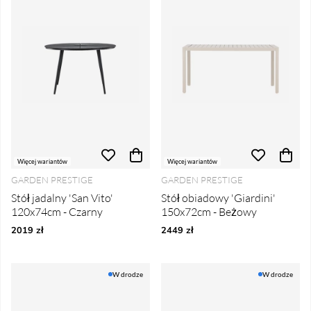
Więcej wariantów
Więcej wariantów
GARDEN PRESTIGE
GARDEN PRESTIGE
Stół jadalny 'San Vito'
Stół obiadowy 'Giardini'
120x74cm - Czarny
150x72cm - Beżowy
2019 zł
2449 zł
W drodze
W drodze