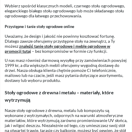
Wybierz spośród klasycznych modeli, czarnego stołu ogrodowego,
eleganckiego białego stołu ogrodowego lub może składanego stołu
ogrodowego dla łatwego przechowywania.
Przystępne i tanie stoły ogrodowe online
Uważamy, że design i jakość nie powinny kosztować fortunę.
Dlatego zawsze oferujemy przystępne stoły na zewnątrz, a Ty
możesz
znaleźć tanie stoły ogrodowe i meble ogrodowe w
promocji tutaj
– bez kompromisów w formie czy funkcji.
U nas masz również darmową wysyłkę przy zamówieniach powyżej
1999 kr, a dla większych mebli oferujemy wygodną dostawę do
drzwi. Nasza obsługa klienta chętnie pomoże Ci telefonicznie,
mailowo lub na czacie, jeśli masz pytania dotyczące asortymentu,
dostawy lub wyboru produktu.
Stoły ogrodowe z drewna i metalu – materiały, które
wytrzymują
Nasze stoły ogrodowe z drewna, metalu lub kompozytu są
wykonane z wytrzymałych, odpornych na warunki atmosferyczne
materiałów, które wytrzymują zarówno promieniowanie UV słońca,
jak i wilgoć deszczu. Niezależnie od tego, czy umieszczasz swój stół
na otwartej trawie, tarasie czy balkonie, możesz być pewien, że stół