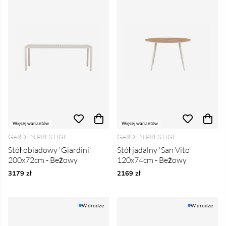
Więcej wariantów
Więcej wariantów
GARDEN PRESTIGE
GARDEN PRESTIGE
Stół obiadowy 'Giardini'
Stół jadalny 'San Vito'
200x72cm - Beżowy
120x74cm - Beżowy
3179 zł
2169 zł
W drodze
W drodze