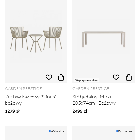
Więcej wariantów
GARDEN PRESTIGE
GARDEN PRESTIGE
Zestaw kawowy 'Sifnos' –
Stół jadalny 'Mirko'
beżowy
205x74cm - Beżowy
1279 zł
2499 zł
W drodze
W drodze