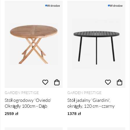
W drodze
W drodze
GARDEN PRESTIGE
GARDEN PRESTIGE
Stół ogrodowy 'Oviedo'
Stół jadalny 'Giardini',
Okrągły 100cm - Dąb
okrągły, 120 cm - czarny
2559 zł
1378 zł