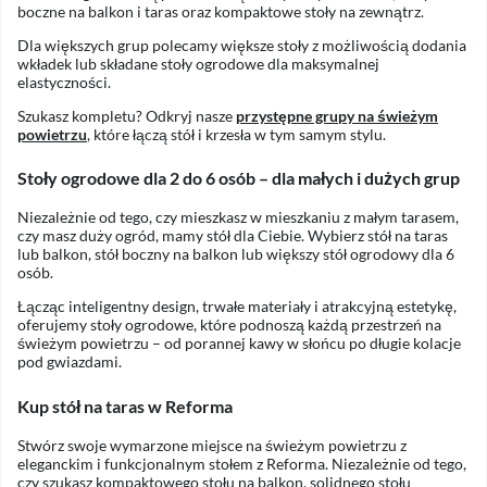
boczne na balkon i taras oraz kompaktowe stoły na zewnątrz.
Dla większych grup polecamy większe stoły z możliwością dodania
wkładek lub składane stoły ogrodowe dla maksymalnej
elastyczności.
Szukasz kompletu? Odkryj nasze
przystępne grupy na świeżym
powietrzu
, które łączą stół i krzesła w tym samym stylu.
Stoły ogrodowe dla 2 do 6 osób – dla małych i dużych grup
Niezależnie od tego, czy mieszkasz w mieszkaniu z małym tarasem,
czy masz duży ogród, mamy stół dla Ciebie. Wybierz stół na taras
lub balkon, stół boczny na balkon lub większy stół ogrodowy dla 6
osób.
Łącząc inteligentny design, trwałe materiały i atrakcyjną estetykę,
oferujemy stoły ogrodowe, które podnoszą każdą przestrzeń na
świeżym powietrzu – od porannej kawy w słońcu po długie kolacje
pod gwiazdami.
Kup stół na taras w Reforma
Stwórz swoje wymarzone miejsce na świeżym powietrzu z
eleganckim i funkcjonalnym stołem z Reforma. Niezależnie od tego,
czy szukasz kompaktowego stołu na balkon, solidnego stołu