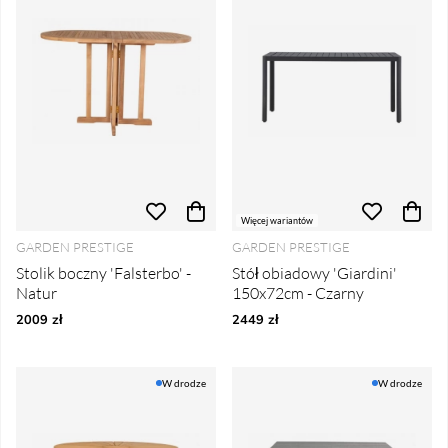
Więcej wariantów
GARDEN PRESTIGE
GARDEN PRESTIGE
Stolik boczny 'Falsterbo' -
Stół obiadowy 'Giardini'
Natur
150x72cm - Czarny
2009 zł
2449 zł
W drodze
W drodze