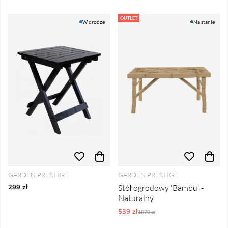
OUTLET
W drodze
Na stanie
GARDEN PRESTIGE
GARDEN PRESTIGE
299 zł
Stół ogrodowy 'Bambu' -
Naturalny
539 zł
Ordynarne ceny:
1079 zł