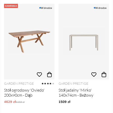
KAMPANIA
W drodze
W drodze
GARDEN PRESTIGE
GARDEN PRESTIGE
★★★★
★
Stół ogrodowy 'Oviedo'
Stół jadalny 'Mirko'
200x90cm - Dąb
140x74cm - Beżowy
4629 zł
Ordynarne ceny:
1509 zł
6159 zł