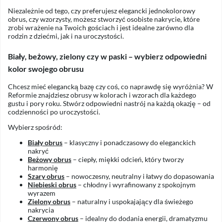
Niezależnie od tego, czy preferujesz elegancki jednokolorowy
obrus, czy wzorzysty, możesz stworzyć osobiste nakrycie, które
zrobi wrażenie na Twoich gościach i jest idealne zarówno dla
rodzin z dziećmi, jak i na uroczystości.
Biały, beżowy, zielony czy w paski – wybierz odpowiedni
kolor swojego obrusu
Chcesz mieć elegancką bazę czy coś, co naprawdę się wyróżnia? W
Reformie znajdziesz obrusy w kolorach i wzorach dla każdego
gustu i pory roku. Stwórz odpowiedni nastrój na każdą okazję – od
codzienności po uroczystości.
Wybierz spośród:
Biały obrus
– klasyczny i ponadczasowy do eleganckich
nakryć
Beżowy obrus
– ciepły, miękki odcień, który tworzy
harmonię
Szary obrus
– nowoczesny, neutralny i łatwy do dopasowania
Niebieski obrus
– chłodny i wyrafinowany z spokojnym
wyrazem
Zielony obrus
– naturalny i uspokajający dla świeżego
nakrycia
Czerwony obrus
– idealny do dodania energii, dramatyzmu