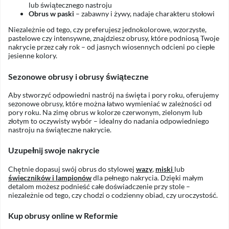
lub świątecznego nastroju
Obrus w paski
– zabawny i żywy, nadaje charakteru stołowi
Niezależnie od tego, czy preferujesz jednokolorowe, wzorzyste,
pastelowe czy intensywne, znajdziesz obrusy, które podniosą Twoje
nakrycie przez cały rok – od jasnych wiosennych odcieni po ciepłe
jesienne kolory.
Sezonowe obrusy i obrusy świąteczne
Aby stworzyć odpowiedni nastrój na święta i pory roku, oferujemy
sezonowe obrusy, które można łatwo wymieniać w zależności od
pory roku. Na zimę obrus w kolorze czerwonym, zielonym lub
złotym to oczywisty wybór – idealny do nadania odpowiedniego
nastroju na świąteczne nakrycie.
Uzupełnij swoje nakrycie
Chętnie dopasuj swój obrus do stylowej
wazy
,
miski
lub
świeczników i lampionów
dla pełnego nakrycia. Dzięki małym
detalom możesz podnieść całe doświadczenie przy stole –
niezależnie od tego, czy chodzi o codzienny obiad, czy uroczystość.
Kup obrusy online w Reformie