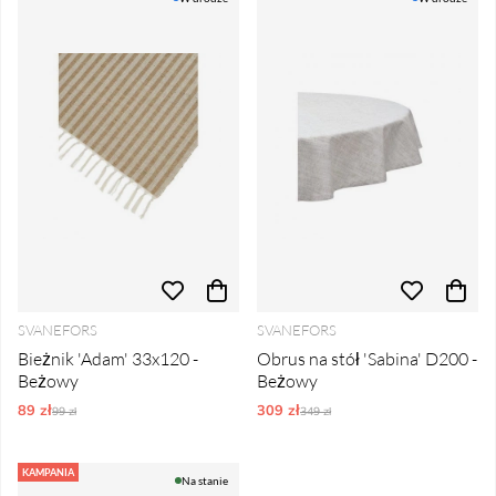
SVANEFORS
SVANEFORS
Bieżnik 'Adam' 33x120 -
Obrus na stół 'Sabina' D200 -
Beżowy
Beżowy
89 zł
Ordynarne ceny:
309 zł
Ordynarne ceny:
99 zł
349 zł
KAMPANIA
Na stanie