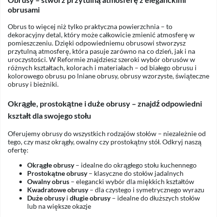
obrusami
Obrus to więcej niż tylko praktyczna powierzchnia – to
dekoracyjny detal, który może całkowicie zmienić atmosferę w
pomieszczeniu. Dzięki odpowiedniemu obrusowi stworzysz
przytulną atmosferę, która pasuje zarówno na co dzień, jak i na
uroczystości. W Reformie znajdziesz szeroki wybór obrusów w
różnych kształtach, kolorach i materiałach – od białego obrusu i
kolorowego obrusu po lniane obrusy, obrusy wzorzyste, świąteczne
obrusy i bieżniki.
Okrągłe, prostokątne i duże obrusy – znajdź odpowiedni
kształt dla swojego stołu
Oferujemy obrusy do wszystkich rodzajów stołów – niezależnie od
tego, czy masz okrągły, owalny czy prostokątny stół. Odkryj naszą
ofertę:
Okrągłe obrusy
– idealne do okrągłego stołu kuchennego
Prostokątne obrusy
– klasyczne do stołów jadalnych
Owalny obrus
– elegancki wybór dla miękkich kształtów
Kwadratowe obrusy
– dla czystego i symetrycznego wyrazu
Duże obrusy
i
długie obrusy
– idealne do dłuższych stołów
lub na większe okazje