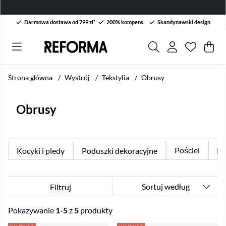
Darmowa dostawa od 799 zł*
200% kompens.
Skandynawski design
Lista życ
Liczba w 
.
Kos
Lic
.
Strona główna
Wystrój
Tekstylia
Obrusy
Obrusy
Pościel
Kocyki i pledy
Poduszki dekoracyjne
Po
Sortuj według
Filtruj
Pokazywanie
1-5
z
5
produkty