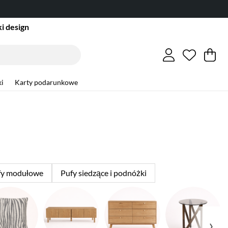
i design
Lista ży
Liczba w
.
Ko
Li
.
i
Karty podarunkowe
fy modułowe
Pufy siedzące i podnóżki