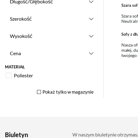
Długość/Głębokość
Szara so
Szara so
Szerokość
Neutraln
Sofy z d
Wysokość
Nasza of
małej, d
Cena
twojego
MATERIAŁ
Poliester
Pokaż tylko w magazynie
Biuletyn
W naszym biuletynie otrzymasz 