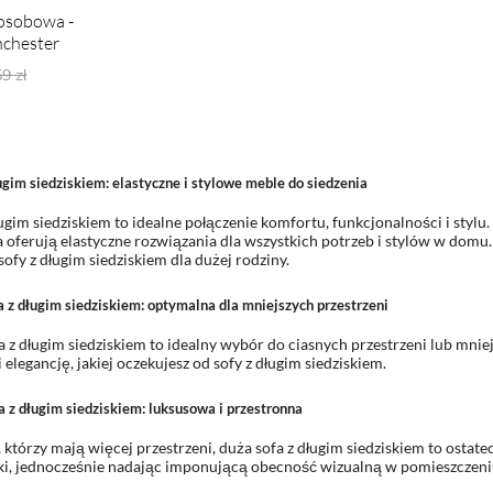
-osobowa -
chester
ynarne ceny:
9 zł
ugim siedziskiem: elastyczne i stylowe meble do siedzenia
ługim siedziskiem to idealne połączenie komfortu, funkcjonalności i styl
a oferują elastyczne rozwiązania dla wszystkich potrzeb i stylów w domu. 
sofy z długim siedziskiem dla dużej rodziny.
 z długim siedziskiem: optymalna dla mniejszych przestrzeni
a z długim siedziskiem to idealny wybór do ciasnych przestrzeni lub m
 elegancję, jakiej oczekujesz od sofy z długim siedziskiem.
 z długim siedziskiem: luksusowa i przestronna
, którzy mają więcej przestrzeni, duża sofa z długim siedziskiem to ostat
ki, jednocześnie nadając imponującą obecność wizualną w pomieszczeni