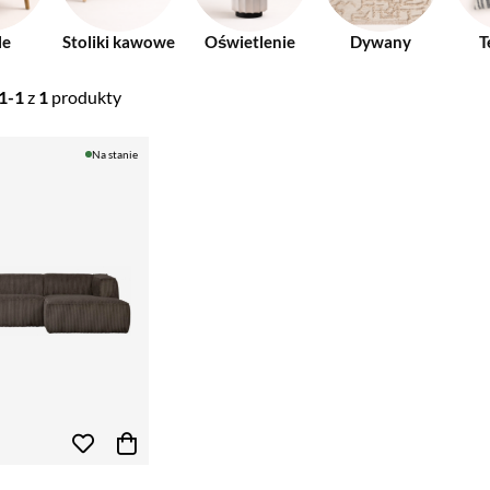
le
Stoliki kawowe
Oświetlenie
Dywany
T
1-1
z
1
produkty
Na stanie