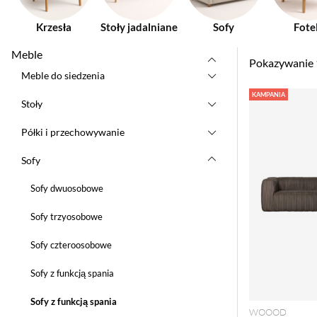
Krzesła
Stoły jadalniane
Sofy
Fote
Meble
Pokazywanie
Meble do siedzenia
Produkty
KAMPANIA
Stoły
Półki i przechowywanie
Sofy
Sofy dwuosobowe
Sofy trzyosobowe
Sofy czteroosobowe
Sofy z funkcją spania
Sofy z funkcją spania
WOOOD