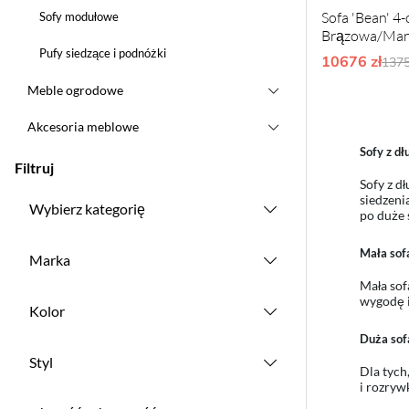
Sofa 'Bean' 4
Sofy modułowe
Brązowa/Man
Pufy siedzące i podnóżki
10676 zł
Ord
1375
Meble ogrodowe
Akcesoria meblowe
Sofy z dł
Filtruj
Sofy z d
siedzeni
Wybierz kategorię
po duże 
Mała sofa
Marka
Mała sof
wygodę i
Kolor
Duża sofa
Styl
Dla tych
i rozryw