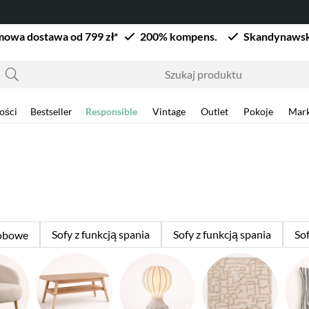
owa dostawa od 799 zł*
200% kompens.
Skandynawsk
ości
Bestseller
Responsible
Vintage
Outlet
Pokoje
Mark
Sofy z funkcją spania
Sofy z funkcją spania
So
sobowe