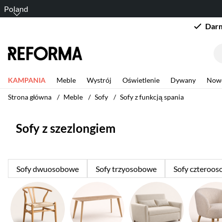
Poland
Darm
KAMPANIA
Meble
Wystrój
Oświetlenie
Dywany
Now
Strona główna
Meble
Sofy
Sofy z funkcją spania
Sofy z szezlongiem
Sofy dwuosobowe
Sofy trzyosobowe
Sofy czteroo