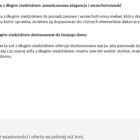
fa z długim siedziskiem: ponadczasowa elegancja i wszechstronność
fa z długim siedziskiem to ponadczasowy i wszechstronny mebel, który d
y kolor sprawia, że łatwo ją dopasować do różnych elementów dekoracyjny
ługim siedziskiem dostosowane do twojego domu
erta sof z długim siedziskiem oferuje dostosowane opcje, aby pasowały do 
użej czy szarej sofy z długim siedziskiem, mamy szeroki wybór stylów, ma
 domu.
wiadomości i oferty wcześniej niż inni.