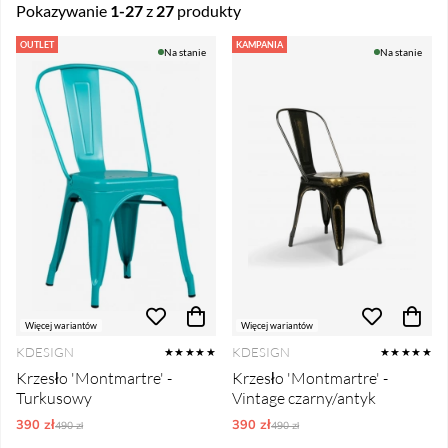
Pokazywanie
1-27
z
27
produkty
Produkty
OUTLET
KAMPANIA
Na stanie
Na stanie
Więcej wariantów
Więcej wariantów
KDESIGN
KDESIGN
★★★★★
★★★★★
Krzesło 'Montmartre' -
Krzesło 'Montmartre' -
Turkusowy
Vintage czarny/antyk
390 zł
Ordynarne ceny:
390 zł
Ordynarne ceny:
490 zł
490 zł