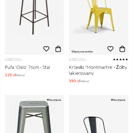
Więcej wariantów
KDESIGN
KDESIGN
★★★★★
Pufa 'Oslo' 76cm - Stal
Krzesło 'Montmartre' - Żółty
lakierowany
229 zł
Ordynarne ceny:
569 zł
390 zł
Ordynarne ceny:
490 zł
Na stanie
Na stanie