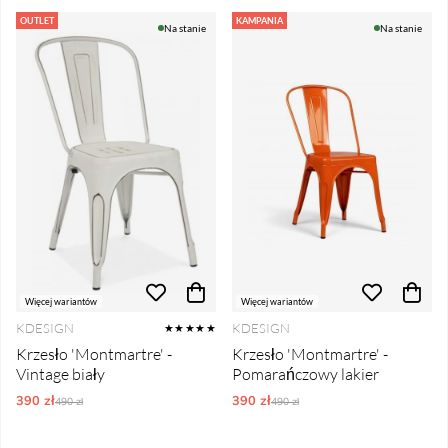
OUTLET
KAMPANIA
Na stanie
Na stanie
Więcej wariantów
Więcej wariantów
KDESIGN
KDESIGN
★★★★★
Krzesło 'Montmartre' -
Krzesło 'Montmartre' -
Vintage biały
Pomarańczowy lakier
390 zł
Ordynarne ceny:
390 zł
Ordynarne ceny:
490 zł
490 zł