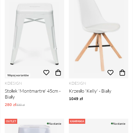
Więcej wariantów
KDESIGN
KDESIGN
Stołek 'Montmartre' 45cm -
Krzesło 'Kelly' - Biały
Biały
1049 zł
280 zł
Ordynarne ceny:
330 zł
OUTLET
KAMPANIA
Na stanie
Na stanie