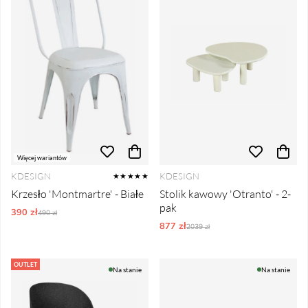
Więcej wariantów
KDESIGN
KDESIGN
★★★★★
Krzesło 'Montmartre' - Białe
Stolik kawowy 'Otranto' - 2-
pak
390 zł
Ordynarne ceny:
490 zł
877 zł
Ordynarne ceny:
2039 zł
OUTLET
Na stanie
Na stanie