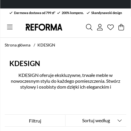
Darmowa dostawa od 799 zł*
200% kompens.
Skandynawski design
Lista życ
Liczba w 
.
Kos
Lic
.
Strona główna
KDESIGN
KDESIGN
KDESIGN oferuje ekskluzywne, trwałe meble w
nowoczesnym stylu do każdego pomieszczenia. Stwórz
stylowy i osobisty dom dzięki ich eleganckim i
funkcjonalnym produktom.
Sortuj według
Filtruj