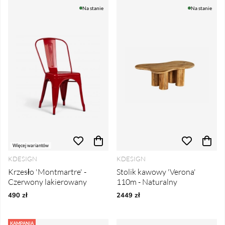
Na stanie
Na stanie
Więcej wariantów
KDESIGN
KDESIGN
Krzesło 'Montmartre' -
Stolik kawowy 'Verona'
Czerwony lakierowany
110m - Naturalny
490 zł
2449 zł
KAMPANIA