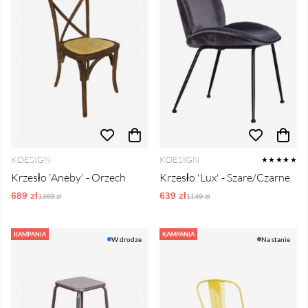
KDESIGN
KDESIGN
★★★★★
Krzesło 'Aneby' - Orzech
Krzesło 'Lux' - Szare/Czarne
689 zł
Ordynarne ceny:
639 zł
Ordynarne ceny:
1369 zł
1149 zł
KAMPANIA
KAMPANIA
W drodze
Na stanie