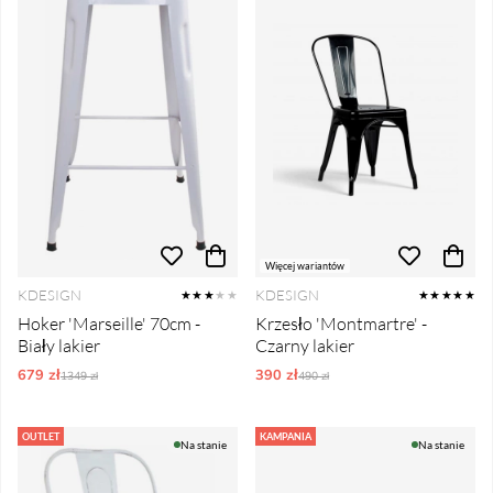
Więcej wariantów
KDESIGN
KDESIGN
★★★
★★
★★★★★
Hoker 'Marseille' 70cm -
Krzesło 'Montmartre' -
Biały lakier
Czarny lakier
679 zł
Ordynarne ceny:
390 zł
Ordynarne ceny:
1349 zł
490 zł
OUTLET
KAMPANIA
Na stanie
Na stanie