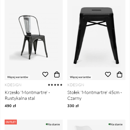
Więcej wariantów
Więcej wariantów
KDESIGN
KDESIGN
★★★★★
Krzesło 'Montmartre' -
Stołek 'Montmartre' 45cm -
Rustykalna stal
Czarny
490 zł
330 zł
OUTLET
Na stanie
Na stanie