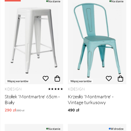
Na stanie
Na stanie
Więcej wariantów
Więcej wariantów
KDESIGN
KDESIGN
★★★★★
Stołek 'Montmartre' 65cm -
Krzesło 'Montmartre' -
Biały
Vintage turkusowy
290 zł
Ordynarne ceny:
490 zł
380 zł
Na stanie
W drodze