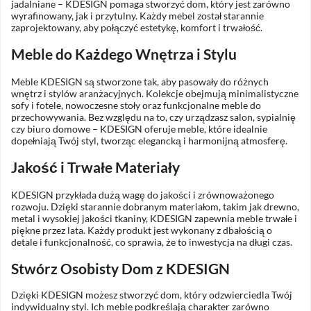
jadalniane – KDESIGN pomaga stworzyć dom, który jest zarówno
wyrafinowany, jak i przytulny. Każdy mebel został starannie
zaprojektowany, aby połączyć estetykę, komfort i trwałość.
Meble do Każdego Wnętrza i Stylu
Meble KDESIGN są stworzone tak, aby pasowały do różnych
wnętrz i stylów aranżacyjnych. Kolekcje obejmują minimalistyczne
sofy i fotele, nowoczesne stoły oraz funkcjonalne meble do
przechowywania. Bez względu na to, czy urządzasz salon, sypialnię
czy biuro domowe – KDESIGN oferuje meble, które idealnie
dopełniają Twój styl, tworząc elegancką i harmonijną atmosferę.
Jakość i Trwałe Materiały
KDESIGN przykłada dużą wagę do jakości i zrównoważonego
rozwoju. Dzięki starannie dobranym materiałom, takim jak drewno,
metal i wysokiej jakości tkaniny, KDESIGN zapewnia meble trwałe i
piękne przez lata. Każdy produkt jest wykonany z dbałością o
detale i funkcjonalność, co sprawia, że to inwestycja na długi czas.
Stwórz Osobisty Dom z KDESIGN
Dzięki KDESIGN możesz stworzyć dom, który odzwierciedla Twój
indywidualny styl. Ich meble podkreślają charakter zarówno