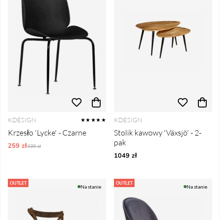
KDESIGN
KDESIGN
★★★★★
Krzesło 'Lycke' - Czarne
Stolik kawowy 'Växsjö' - 2-
pak
259 zł
Ordynarne ceny:
439 zł
1049 zł
OUTLET
OUTLET
Na stanie
Na stanie