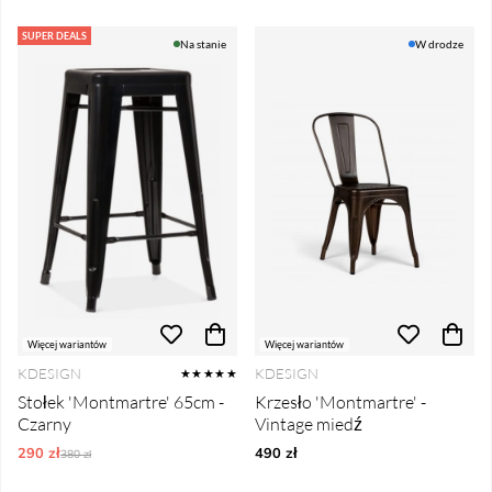
SUPER DEALS
Na stanie
W drodze
Więcej wariantów
Więcej wariantów
KDESIGN
KDESIGN
★★★★★
Stołek 'Montmartre' 65cm -
Krzesło 'Montmartre' -
Czarny
Vintage miedź
290 zł
Ordynarne ceny:
490 zł
380 zł