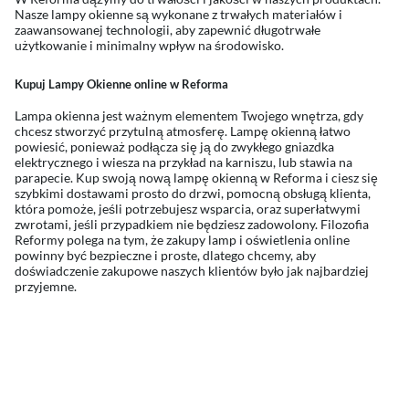
Nasze lampy okienne są wykonane z trwałych materiałów i
zaawansowanej technologii, aby zapewnić długotrwałe
użytkowanie i minimalny wpływ na środowisko.
Kupuj Lampy Okienne online w Reforma
Lampa okienna jest ważnym elementem Twojego wnętrza, gdy
chcesz stworzyć przytulną atmosferę. Lampę okienną łatwo
powiesić, ponieważ podłącza się ją do zwykłego gniazdka
elektrycznego i wiesza na przykład na karniszu, lub stawia na
parapecie. Kup swoją nową lampę okienną w Reforma i ciesz się
szybkimi dostawami prosto do drzwi, pomocną obsługą klienta,
która pomoże, jeśli potrzebujesz wsparcia, oraz superłatwymi
zwrotami, jeśli przypadkiem nie będziesz zadowolony. Filozofia
Reformy polega na tym, że zakupy lamp i oświetlenia online
powinny być bezpieczne i proste, dlatego chcemy, aby
doświadczenie zakupowe naszych klientów było jak najbardziej
przyjemne.