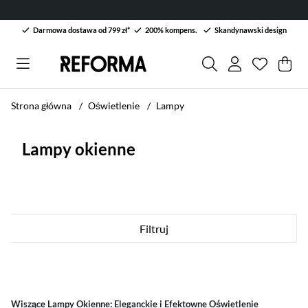
Darmowa dostawa od 799 zł*
200% kompens.
Skandynawski design
Lista życ
Liczba w 
.
Kos
Lic
.
Strona główna
Oświetlenie
Lampy
Lampy okienne
Filtruj
Produkty
Wiszące Lampy Okienne: Eleganckie i Efektowne Oświetlenie