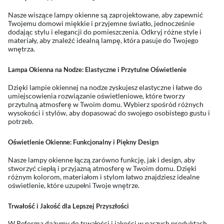
Nasze wiszące lampy okienne są zaprojektowane, aby zapewnić
Twojemu domowi miękkie i przyjemne światło, jednocześnie
dodając stylu i elegancji do pomieszczenia. Odkryj różne style i
materiały, aby znaleźć idealną lampę, która pasuje do Twojego
wnętrza.
Lampa Okienna na Nodze: Elastyczne i Przytulne Oświetlenie
Dzięki lampie okiennej na nodze zyskujesz elastyczne i łatwe do
umiejscowienia rozwiązanie oświetleniowe, które tworzy
przytulną atmosferę w Twoim domu. Wybierz spośród różnych
wysokości i stylów, aby dopasować do swojego osobistego gustu i
potrzeb.
Oświetlenie Okienne: Funkcjonalny i Piękny Design
Nasze lampy okienne łączą zarówno funkcję, jak i design, aby
stworzyć ciepłą i przyjazną atmosferę w Twoim domu. Dzięki
różnym kolorom, materiałom i stylom łatwo znajdziesz idealne
oświetlenie, które uzupełni Twoje wnętrze.
Trwałość i Jakość dla Lepszej Przyszłości
W Reforma dążymy do trwałości i jakości w naszych produktach.